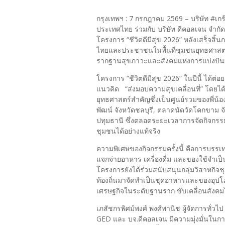
กรุงเทพฯ : 7 กรกฎาคม 2569 – บริษัท #เกร๊
ประเทศไทย ร่วมกับ บริษัท ดีคอลเจน จำ
โครงการ “ชีวิตดีมีสุข 2026” หลังเสร็จสิ้
ไทยและประชาชนในพื้นที่ชุมชนยุทธศาสตร์ไ
รากฐานสุขภาวะและสังคมแห่งการแบ่งปันที่
โครงการ “ชีวิตดีมีสุข 2026” ในปีนี้ ได
แนวคิด “ส่งมอบความสุขเคลื่อนที่” โดยได้
ยุทธศาสตร์สำคัญซึ่งเป็นศูนย์รวมของพี่น
พัฒน์ จังหวัดชลบุรี, ตลาดนัดวัดโคกขาม 
ปทุมธานี ซึ่งตลอดระยะเวลาการจัดกิจกรรม
ชุมชนได้อย่างแท้จริง
ความพิเศษของกิจกรรมครั้งนี้ คือการบรรเ
แจกจ่ายอาหาร เครื่องดื่ม และของใช้จำเป็น
โครงการยังได้ร่วมสนับสนุนกลุ่มวิสาหกิจ
ท้องถิ่นมาจัดทำเป็นชุดอาหารและของอุปโภ
เศรษฐกิจในระดับฐานราก ขับเคลื่อนสังคมไ
เภสัชกรพิศม์พงศ์ พงศ์พานิช ผู้จัดการทั่วไป 
GED และ บจ.ดีคอลเจน มีความมุ่งมั่นใ