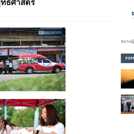
ุทธศาสตร์
ชมรม​ผู
POP