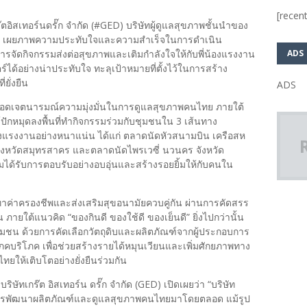
[recent
ตอิสเทอร์นดรั๊ก จำกัด (#GED) บริษัทผู้ดูแลสุขภาพชั้นนำของ
กัด เผยภาพความประทับใจและความสำเร็จในการดำเนิน
ADS
นการจัดกิจกรรมส่งต่อสุขภาพและเติมกำลังใจให้กับพี่น้องแรงงาน
ด้อย่างน่าประทับใจ ทะลุเป้าหมายที่ตั้งไว้ในการสร้าง
ยั่งยืน
ADS
้ต่อยอดเจตนารมณ์ความมุ่งมั่นในการดูแลสุขภาพคนไทย ภายใต้
ปักหมุดลงพื้นที่ทำกิจกรรมร่วมกับชุมชนใน 3 เส้นทาง
้องแรงงานอย่างหนาแน่น ได้แก่ ตลาดนัดหัวสนามบิน เครือสห
จังหวัดสมุทรสาคร และตลาดนัดไพรเวซี่ นวนคร จังหวัด
ได้รับการตอบรับอย่างอบอุ่นและสร้างรอยยิ้มให้กับคนใน
ทาค่าครองชีพและส่งเสริมสุขอนามัยควบคู่กัน ผ่านการคัดสรร
 ภายใต้แนวคิด “ของกินดี ของใช้ดี ของเย็นดี” ยิ่งไปกว่านั้น
ชุมชน ด้วยการคัดเลือกวัตถุดิบและผลิตภัณฑ์จากผู้ประกอบการ
คบริโภค เพื่อช่วยสร้างรายได้หมุนเวียนและเพิ่มศักยภาพทาง
ทยให้เติบโตอย่างยั่งยืนร่วมกัน
บริษัทเกร๊ต อิสเทอร์น ดรั๊ก จำกัด (GED) เปิดเผยว่า “บริษัท
นการพัฒนาผลิตภัณฑ์และดูแลสุขภาพคนไทยมาโดยตลอด แม้รูป