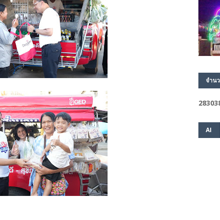
จำนว
2
8
3
0
3
AI