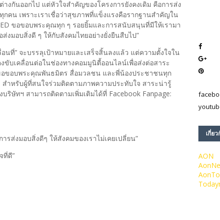
ต่างกันออกไป แต่หัวใจสำคัญของโครงการยังคงเดิม คือการส่ง
ทุกคน เพราะเราเชื่อว่าสุขภาพที่แข็งแรงคือรากฐานสำคัญใน
ED ขอขอบพระคุณทุก ๆ รอยยิ้มและการสนับสนุนที่มีให้เรามา
อส่งมอบสิ่งดี ๆ ให้กับสังคมไทยอย่างยั่งยืนสืบไป”
่อนที่” จะบรรลุเป้าหมายและเสร็จสิ้นลงแล้ว แต่ความตั้งใจใน
ับเคลื่อนต่อในช่องทางคอมมูนิตี้ออนไลน์เพื่อส่งต่อสาระ
ข ขอขอบพระคุณพันธมิตร สื่อมวลชน และพี่น้องประชาชนทุก
ทาง สำหรับผู้ที่สนใจร่วมติดตามภาพความประทับใจ สาระน่ารู้
ริษัทฯ สามารถติดตามเพิ่มเติมได้ที่ Facebook Fanpage:
facebo
youtub
เกี่ยว
รส่งมอบสิ่งดีๆ ให้สังคมของเราไม่เคยเปลี่ยน”
ที่ดี”
AON
AonN
AonTo
Today