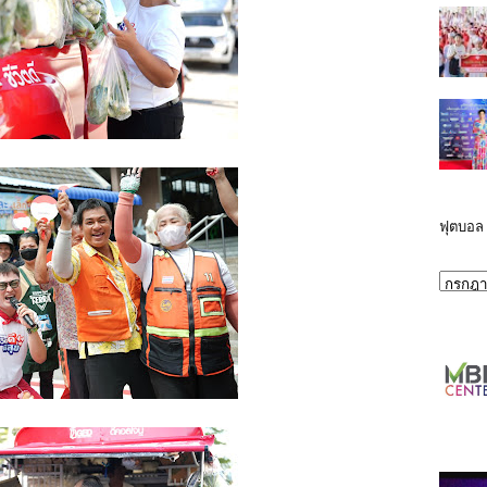
ฟุตบอล