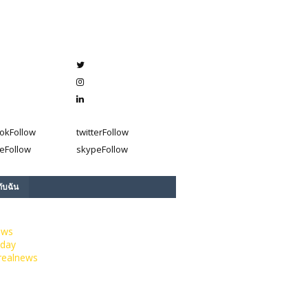
ok
Follow
twitter
Follow
e
Follow
skype
Follow
กับฉัน
ews
day
realnews