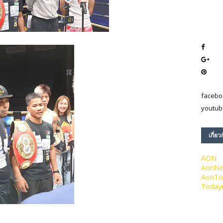
facebo
youtub
เกี่ยว
AON
AonN
AonTo
Today