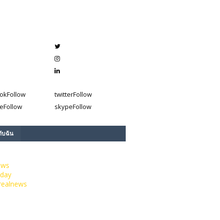
ok
Follow
twitter
Follow
e
Follow
skype
Follow
กับฉัน
ews
day
realnews