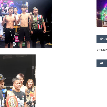
จำนว
2
8
1
4
6
AI