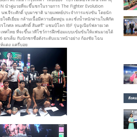
ำคู่มวยที่จะขึ้นชกในรายการ The Fighter Evolution
นพ.จีระศักดิ์ บุบผาชาติ นายแพทย์ประจำการแข่งขัน โดยนัก
ีเยี่ยม กล้ามเนื้อมีความยืดหยุ่น และชั่งน้ำหนักผ่านในพิกัด
รโกศล ทนงศักดิ์ สิมศรี” แชมป์โลก IBF รุ่นจูเนียร์ฟลายเวต
ทศไทย ที่จะขึ้นเวทีโชว์การฝึกซ้อมแบบเข้มข้นให้แฟนมวยได้
 ยกเต็ม กับนักชกชื่อดังระดับแนวหน้าอย่าง ก้องชัย ไฉน
ห์แดง แครี่บอย
สังคม