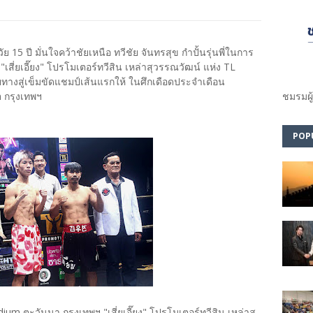
 15 ปี มั่นใจคว้าชัยเหนือ ทวีชัย จันทรสุข กำปั้นรุ่นพี่ในการ
ี่ยเอี๊ยง" โปรโมเตอร์ทวีสิน เหล่าสุวรรณวัฒน์ แห่ง TL
งสู่เข็มขัดแชมป์เส้นแรกให้ ในศึกเดือดประจำเดือน
 กรุงเทพฯ
ชมรม​ผู
POP
adium ตะวันนา กรุงเทพฯ "เสี่ยเอี๊ยง" โปรโมเตอร์ทวีสิน เหล่าสุ