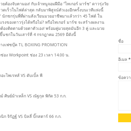
้องจับตามอง! กับเจ้าหนูจอมฝีมือ “ไทเกอร์ มาร์ช” ดาวรุ่งวัย
วดเร็วในไฟต์ล่าสุด กลับมาพิสูจน์ตัวเองอีกครั้งบนเวทีแห่งนี้
ักชกรุ่นพี่ที่ผ่านสังเวียนมวยอาชีพมาแล้วกว่า 45 ไฟต์ ใน
งของดาวรุ่งได้หรือไม่? หรือไทเกอร์ มาร์ช จะสร้างผลงาน
้องติดตามด้วยตาตัวเอง! พร้อมคู่มวยสุดมันอีก 3 คู่ และมวย
ะขึ้นชกในวันเสาร์ที่ 4 กรกฎาคม 2569 มีดังนี้
ชื่อ
 ทางเฟซบุ๊ค TL BOXING PROMOTION
่อง Workpoint ช่อง 23 เวลา 14.00 น.
อีเมล
*
ดอะไพเรทส์ VS ดับเบิ้ล พี
ข้อคว
ม์ ศิษย์ม้าเหล็ก VS ณัฐกุล พิกัด 53 ก.ก.
ิก จิรัฏฐ์ VS บิลลี่ บิ๊กสตาร์ 66 ก.ก.