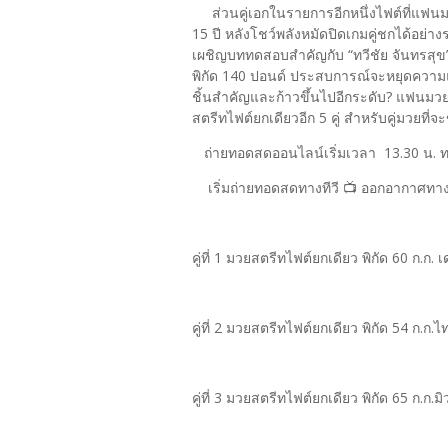
ส่วนคู่เอกในรายการอีกหนึ่งไฟต์ที่แฟนมวยต
15 ปี หลังโชว์พลังหมัดปิดเกมคู่ชกได้อย่างร
เผชิญบททดสอบสำคัญกับ “ทวีชัย จันทรสุข” น
พิกัด 140 ปอนด์ ประสบการณ์จะหยุดความแร
ชิ้นสำคัญและก้าวขึ้นไปอีกระดับ? แฟนมวยต
สตรีทไฟต์ยกเดียวอีก 5 คู่ สำหรับคู่มวยที่จ
ถ่ายทอดสดออนไลน์เริ่มเวลา 13.30 น.
เริ่มถ่ายทอดสดทางทีวี 📺 ออกอากาศทางช
คู่ที่ 1 มวยสตรีทไฟต์ยกเดียว พิกัด 60 ก.ก. เ
คู่ที่ 2 มวยสตรีทไฟต์ยกเดียว พิกัด 54 ก.ก.ไท
คู่ที่ 3 มวยสตรีทไฟต์ยกเดียว พิกัด 65 ก.ก.มิวน