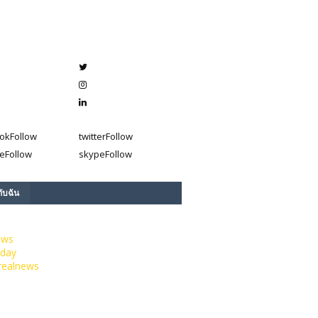
ok
Follow
twitter
Follow
e
Follow
skype
Follow
กับฉัน
ews
day
realnews