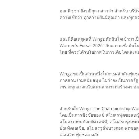
คุณ พิชชา ยังวุฒิกุล กล่าวว่า สำหรับ บ
ความเชื่อว่า ทุกความฝันมีคุณค่า และทุ
และนี่คือเหตุผลที่ Wingz ตัดสินใจเข้ามา
Women’s Futsal 2026” กับความเชื่อมั่น
ไทย ที่ควรได้รับโอกาสในการเติบโตและแส
Wingz ขอเป็นส่วนหนึ่งในการผลักดันฟุตซ
ภาคส่วนร่วมสนับสนุน ไม่ว่าจะเป็นภาคร
เพราะทุกแรงสนับสนุนสามารถสร้างความเปลี
สำหรับศึก Wingz The Championship Wome
โดยเป็นการชิงชัยของ 8 สโมสรฟุตซอลหญิงช
สโมสรเกษมบัณฑิต เอฟซี, สโมสรกรุงเทพม
บัณฑิตเอเชีย, สโมสรวูล์ฟบางกอก ฟุตซอ
เอสสวิท ฟุตซอล คลับ