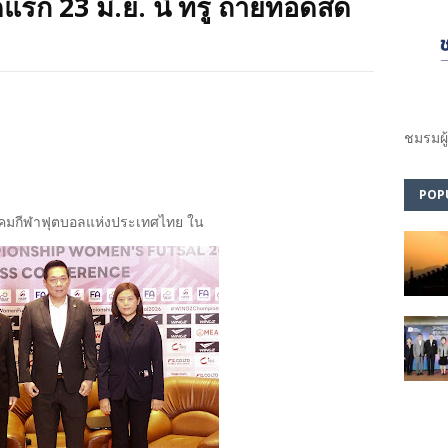
รก 23 มิ.ย. นี้ ทรู ถ่ายทอดสด
ชมรม​ผู
POP
าคมกีฬาฟุตบอลแห่งประเทศไทย ใน