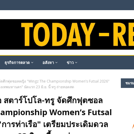
ธุรกิจการตลาด
อสังหา
ข่าว
 จัดศึกฟุตซอลหญิง "Wingz The Championship Women’s Futsal 2026"
ชมรม​ผ
ุงเทพมหานคร" นัดแรก 23 มิ.ย. นี้ ทรู ถ่ายทอดสด
 สตาร์โปโล-ทรู จัดศึกฟุตซอล
hampionship Women’s Futsal
"การท่าเรือ" เตรียมประเดิมดวล