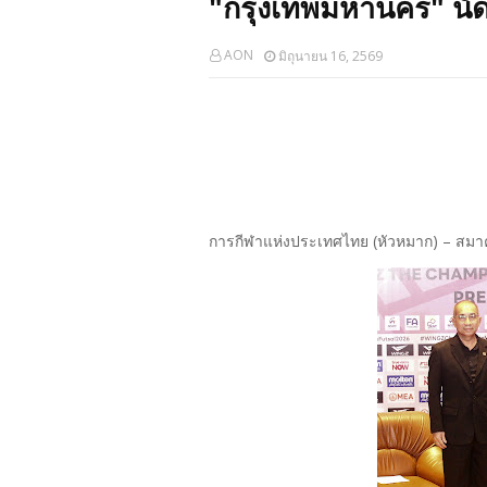
"กรุงเทพมหานคร" นัดแ
AON
มิถุนายน 16, 2569
การกีฬาแห่งประเทศไทย (หัวหมาก) – สม