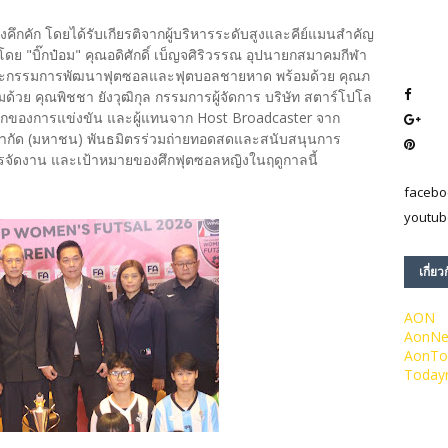
กคัก โดยได้รับเกียรติจากผู้บริหารระดับสูงและคีย์แมนสำคัญ
 "บิ๊กป๋อม" คุณอดิศักดิ์ เบ็ญจศิริวรรณ อุปนายกสมาคมกีฬา
กรรมการพัฒนาฟุตซอลและฟุตบอลชายหาด พร้อมด้วย คุณภ
มด้วย คุณพิชชา ยังวุฒิกุล กรรมการผู้จัดการ บริษัท สตาร์โปโล
ลักของการแข่งขัน และผู้แทนจาก Host Broadcaster จาก
่น จำกัด (มหาชน) พันธมิตรร่วมถ่ายทอดสดและสนับสนุนการ
การจัดงาน และเป้าหมายของศึกฟุตซอลหญิงในฤดูกาลนี้
facebo
youtub
เกี่ยว
AON
AonN
AonTo
Today