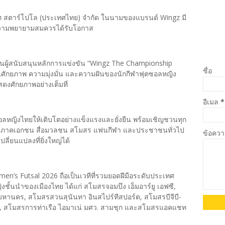
ริษัท สตาร์โปโล (ประเทศไทย) จำกัด ในนามของแบรนด์ Wingz มี
กความพยายามสมควรได้รับโอกาส
เป็นผู้สนับสนุนหลักการแข่งขัน “Wingz The Championship
ชื่อ
ในศักยภาพ ความมุ่งมั่น และความฝันของนักกีฬาฟุตซอลหญิง
ดงศักยภาพอย่างเต็มที่
อีเมล
*
อลหญิงไทยให้เติบโตอย่างแข็งแรงและยั่งยืน พร้อมเชิญชวนทุก
ัฐ ภาคเอกชน สื่อมวลชน สโมสร แฟนกีฬา และประชาชนทั่วไป
ข้อคว
่ยนแปลงที่ยิ่งใหญ่ได้
n’s Futsal 2026 ถือเป็นเวทีที่รวมยอดฝีมือระดับประเทศ
ั้นนำของเมืองไทย ได้แก่ สโมสรจอมบึง เอ็มอาร์ยู เอฟซี,
หานคร, สโมสรสวนสุนันทา อินสไปร์ทีสปอร์ต, สโมสรบีจีบี-
ล, สโมสรการท่าเรือ ไอมาเน่ มศว. สามชุก และสโมสรแอคแชท