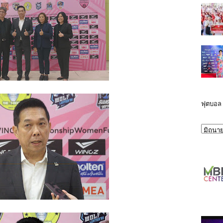
ฟุตบอล