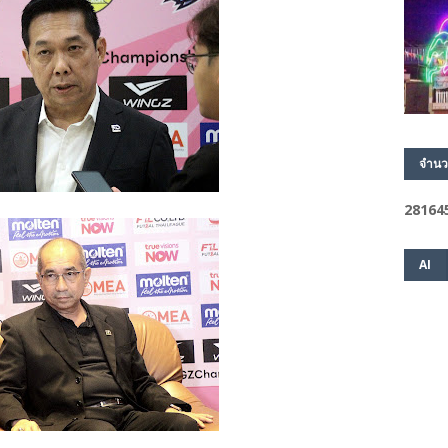
จำนว
2
8
1
6
4
AI