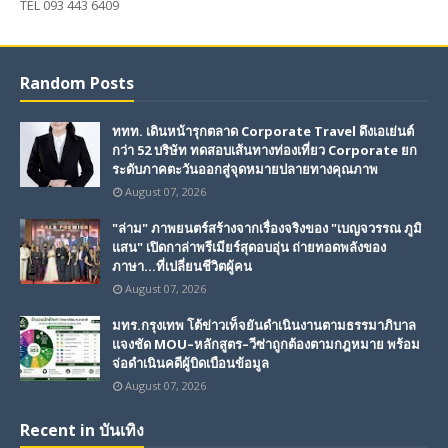
TEL 093 443 6409
Random Posts
ททท. เดินหน้ารุกตลาด Corporate Travel ดึงเอเย่นต์
กว่า 52 บริษัท ทดสอบเส้นทางท่องเที่ยว Corporate ยก
ระดับภาคตะวันออกสู่จุดหมายปลายทางคุณภาพ
August 07, 2026
"ล่าม" ภาพยนตร์สร้างจากเรื่องจริงของ "เบญจวรรณ ภูมิ
แสน" เปิดกาล่าพรีเมียร์สุดอบอุ่น ถ่ายทอดพลังของ
ภาษา...ที่เปลี่ยนชีวิตผู้คน
August 07, 2026
มทร.กรุงเทพ โต้ข่าวเท็จยันดำเนินงานตามธรรมาภิบาล
แจงชัด MOU–หลักสูตร–วีซ่าถูกต้องตามกฎหมาย พร้อม
จ่อดำเนินคดีผู้บิดเบือนข้อมูล
August 07, 2026
Recent in บันเทิง