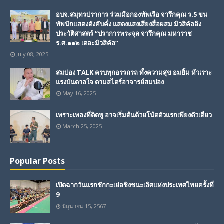
อบจ.สมุทรปราการ ร่วมมือกองทัพเรือ จารึกคุณ ร.5 ขน
ทัพนักแสดงดังคับคั่ง แสดงแสงเสียงสื่อผสม มิวสิคัลอิง
ประวัติศาสตร์ “ปราการพระจุล จารึกคุณ มหาราช
ร.ศ.๑๑๒ เดอะมิวสิคัล”
July 08, 2025
สมปอง TALK ครบทุกอรรถรถ ทั้งความสุข อมยิ้ม หัวเราะ
แรงบันดาลใจ ตามสไตร์อาจารย์สมปอง
May 16, 2025
เพราะเพลงที่ติดหู อาจเริ่มต้นด้วยโน้ตตัวแรกเพียงตัวเดียว
March 25, 2025
Popular Posts
เปิดฉากวันแรกชักกะเย่อชิงชนะเลิศแห่งประเทศไทยครั้งที่
9
มิถุนายน 15, 2567