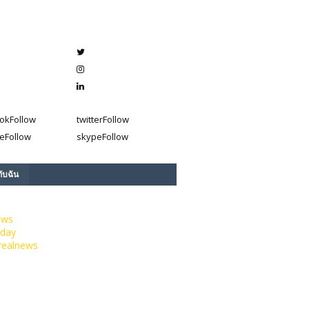
ok
Follow
twitter
Follow
e
Follow
skype
Follow
กับฉัน
ews
day
realnews