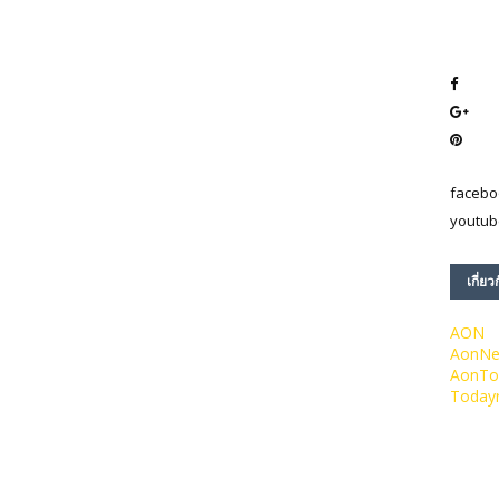
facebo
youtub
เกี่ยว
AON
AonN
AonTo
Today