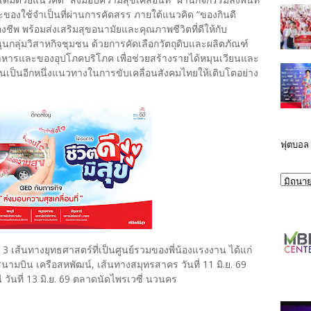
และของใช้จำเป็นที่ผ่านการคัดสรร ภายใต้แนวคิด “ของกินดี
องชีพ พร้อมส่งเสริมสุขอนามัยและคุณภาพชีวิตที่ดีให้กับ
กลุ่มวิสาหกิจชุมชน ด้วยการคัดเลือกวัตถุดิบและผลิตภัณฑ์
อาหารและของอุปโภคบริโภค เพื่อช่วยสร้างรายได้หมุนเวียนและ
นเป็นอีกหนึ่งแนวทางในการขับเคลื่อนสังคมไทยให้เติบโตอย่าง
ฟุตบอล
ด 3 เส้นทางยุทธศาสตร์ที่เป็นศูนย์รวมของพี่น้องแรงงาน ได้แก่
วสนามบิน เครือสหพัฒน์, เส้นทางสมุทรสาคร วันที่ 11 มิ.ย. 69
ันที่ 13 มิ.ย. 69 ตลาดนัดไพรเวซี่ นวนคร