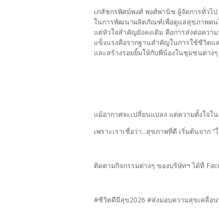
เภสัชกรพิศม์พงศ์ พงศ์พานิช ผู้จัดการทั่วไป 
ในการพัฒนาผลิตภัณฑ์เพื่อดูแลสุขภาพค
แต่หัวใจสำคัญยังคงเดิม คือการส่งต่อความห
แข็งแรงคือรากฐานสำคัญในการใช้ชีวิตแล
และสร้างรอยยิ้มให้กับพี่น้องในชุมชนต่า
แม้อากาศจะเปลี่ยนแปลง แต่ความตั้งใจในกา
เพราะเราเชื่อว่า...สุขภาพที่ดี เริ่มต้นจาก “ใจ
ติดตามกิจกรรมต่างๆ ของบริษัทฯ ได้ทื่ Fa
#ชีวิตดีมีสุข2026 #ส่งมอบความสุขเคลื่อนที่