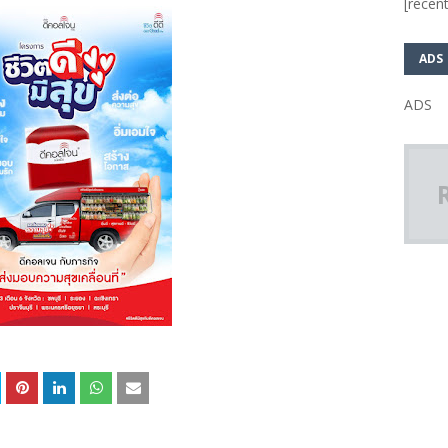
[recent
ADS
ADS