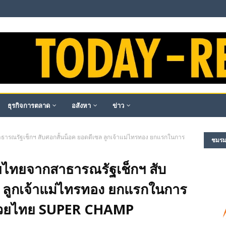
ธุรกิจการตลาด
อสังหา
ข่าว
าธารณรัฐเช็กฯ สับศอกสั้นน็อค ยอดดีเซล ลูกเจ้าแม่ไทรทอง ยกแรกในการ
ชมรม​ผ
วยไทยจากสาธารณรัฐเช็กฯ สับ
ล ลูกเจ้าแม่ไทรทอง ยกแรกในการ
รมวยไทย SUPER CHAMP