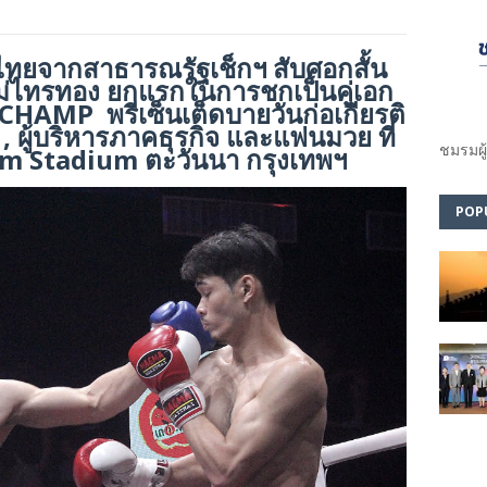
ยไทยจากสาธารณรัฐเช็กฯ สับศอกสั้น
แม่ไทรทอง ยกแรกในการชกเป็นคู่เอก
AMP พรีเซ็นเต็ดบายวันก่อเกียรติ
 , ผู้บริหารภาคธุรกิจ และแฟนมวย ที่
ชมรม​ผู
am Stadium ตะวันนา กรุงเทพฯ
POP