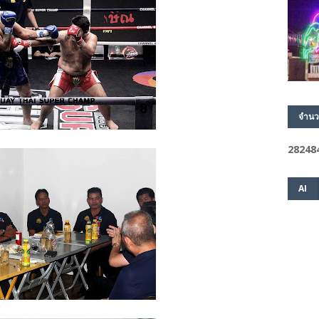
จำนว
2
8
2
4
8
AI