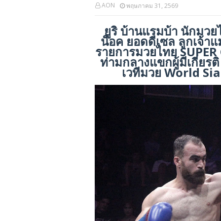
AON
พฤษภาคม 31, 2569
ยูริ บ้านแรมบ้า นักมว
น็อค ยอดดีเซล ลูกเจ้า
รายการมวยไทย SUPER CH
ท่ามกลางแขกผู้มีเกียรติ
เวทีมวย World Si