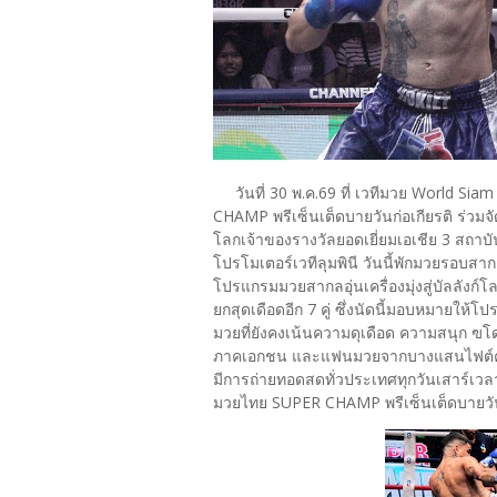
วันที่ 30 พ.ค.69 ที่ เวทีมวย World Si
CHAMP พรีเซ็นเต็ดบายวันก่อเกียรติ ร่วมจ
โลกเจ้าของรางวัลยอดเยี่ยมเอเชีย 3 สถาบัน 
โปรโมเตอร์เวทีลุมพินี วันนี้พักมวยรอบสาก
โปรแกรมมวยสากลอุ่นเครื่องมุ่งสู่บัลลังก์
ยกสุดเดือดอีก 7 คู่ ซึ่งนัดนี้มอบหมายให้โ
มวยที่ยังคงเน้นความดุเดือด ความสนุก ฃโดยได
ภาคเอกชน และแฟนมวยจากบางแสนไฟต์คล
มีการถ่ายทอดสดทั่วประเทศทุกวันเสาร์เวล
มวยไทย SUPER CHAMP พรีเซ็นเต็ดบายวันก่อ