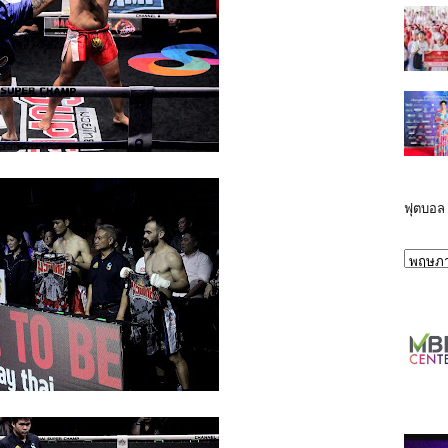
ฟุตบอล