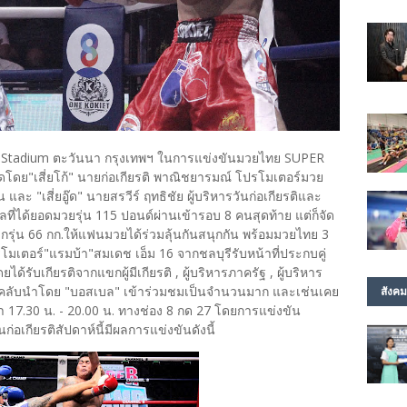
am Stadium ตะวันนา กรุงเทพฯ ในการแข่งขันมวยไทย SUPER
ัดโดย"เสี่ยโก้" นายก่อเกียรติ พาณิชยารมณ์ โปรโมเตอร์มวย
และ "เสี่ยอู๊ด" นายสรวีร์ ฤทธิชัย ผู้บริหารวันก่อเกียรติและ
ลที่ได้ยอดมวยรุ่น 115 ปอนด์ผ่านเข้ารอบ 8 คนสุดท้าย แต่ก็จัด
โลกรุ่น 66 กก.ให้แฟนมวยได้ร่วมลุ้นกันสนุกกัน พร้อมมวยไทย 3
ปรโมเตอร์"แรมบ้า"สมเดช เอ็ม 16 จากชลบุรีรับหน้าที่ประกบคู่
้รับเกียรติจากแขกผู้มีเกียรติ , ผู้บริหารภาครัฐ , ผู้บริหาร
ับนำโดย "บอสเบล" เข้าร่วมชมเป็นจำนวนมาก และเช่นเคย
สังคม
า 17.30 น. - 20.00 น. ทางช่อง 8 กด 27 โดยการแข่งขัน
เกียรติสัปดาห์นี้มีผลการแข่งขันดังนี้