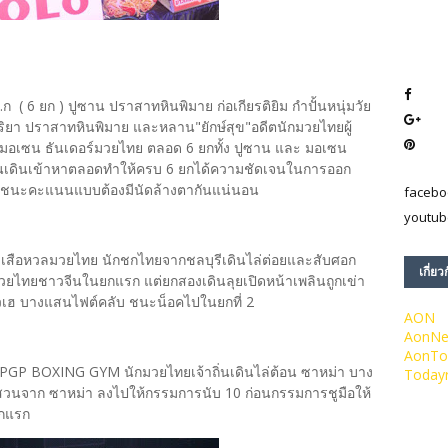
6 ก.ก ( 6 ยก ) ปูซาน ปราสาทหินพิมาย ก่อเกียรติยิม กำปั้นหนุ่มวัย
ุริยา ปราสาทหินพิมาย และหลาน"ยักษ์สุข"อดีตนักมวยไทยผู้
 มอเซน ธันเดอร์มวยไทย ตลอด 6 ยกทั้ง ปูซาน และ มอเซน
่านเดินเข้าหาตลอดทำให้ครบ 6 ยกได้ความชัดเจนในการออก
านชนะคะแนนแบบต้องมีนัดล้างตากันแน่นอน
facebo
youtub
โชค เสือหวลมวยไทย นักชกไทยจากชลบุรีเดินไล่ต่อยและสับศอก
เกี่ยว
กมวยไทยชาวจีนในยกแรก แต่ยกสองเดินลุยเปิดหน้าเพลินถูกเข่า
วเฮ บางแสนไฟต์คลับ ชนะน็อคไปในยกที่ 2
AON
AonN
AonTo
ุราช PGP BOXING GYM นักมวยไทยเจ้าถิ่นเดินไล่ต้อน ซาหม่า บาง
Today
สวนจาก ซาหม่า ลงไปให้กรรมการนับ 10 ก่อนกรรมการชูมือให้
กแรก