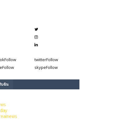
ok
Follow
twitter
Follow
e
Follow
skype
Follow
กับฉัน
ews
day
realnews