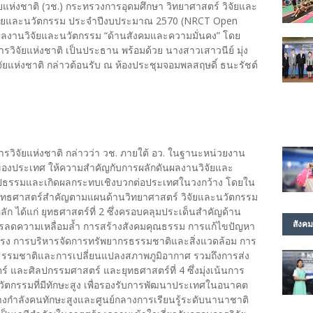
ยแห่งชาติ (วช.) กระทรวงการอุดมศึกษา วิทยาศาสตร์ วิจัยและ
ิจัยและนวัตกรรม ประจําปีงบประมาณ 2570 (NRCT Open
งานวิจัยและนวัตกรรม “ด้านสังคมและความมั่นคง” โดย
ารวิจัยแห่งชาติ เป็นประธาน พร้อมด้วย นางสาวเสาวนีย์ มุ่ง
ัยแห่งชาติ กล่าวต้อนรับ ณ ห้องประชุมจอมพลสฤษดิ์ ธนะรัชต์
การวิจัยแห่งชาติ กล่าวว่า วช. ภายใต้ อว. ในฐานะหน่วยงาน
ของประเทศ ให้ความสำคัญกับการผลักดันผลงานวิจัยและ
รูปธรรมและเกิดผลกระทบเชิงบวกต่อประเทศในวงกว้าง โดยใน
ยุทธศาสตร์สำคัญตามแผนด้านวิทยาศาสตร์ วิจัยและนวัตกรรม
ก ได้แก่ ยุทธศาสตร์ที่ 2 ซึ่งครอบคลุมประเด็นสำคัญด้าน
สังคม
การลดความเหลื่อมล้ำ การสร้างสังคมคุณธรรม การแก้ไขปัญหา
นแรง การบริหารจัดการทรัพยากรธรรมชาติและสิ่งแวดล้อม การ
ติธรรมชาติและการเปลี่ยนแปลงสภาพภูมิอากาศ รวมถึงการส่ง
์ และศิลปกรรมศาสตร์ และยุทธศาสตร์ที่ 4 ซึ่งมุ่งเน้นการ
ัตกรรมที่มีทักษะสูง เพื่อรองรับการพัฒนาประเทศในอนาคต
างกำลังคนทักษะสูงและศูนย์กลางการเรียนรู้ระดับนานาชาติ