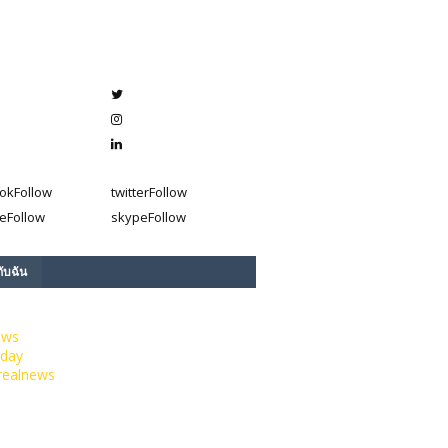
ok
Follow
twitter
Follow
e
Follow
skype
Follow
กับฉัน
ews
day
realnews