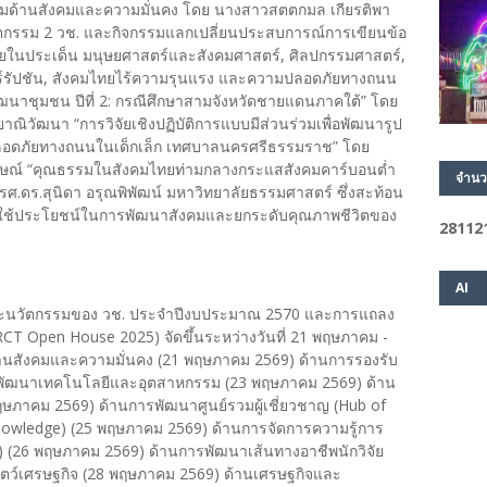
มด้านสังคมและความมั่นคง โดย นางสาวสตตกมล เกียรติพา
วัตกรรม 2 วช. และกิจกรรมแลกเปลี่ยนประสบการณ์การเขียนข้อ
ยในประเด็น มนุษยศาสตร์และสังคมศาสตร์, ศิลปกรรมศาสตร์,
์รัปชัน, สังคมไทยไร้ความรุนแรง และความปลอดภัยทางถนน
ัฒนาชุมชน ปีที่ 2: กรณีศึกษาสามจังหวัดชายแดนภาคใต้” โดย
าณิวัฒนา “การวิจัยเชิงปฏิบัติการแบบมีส่วนร่วมเพื่อพัฒนารูป
ปลอดภัยทางถนนในเด็กเล็ก เทศบาลนครศรีธรรมราช” โดย
ลักษณ์ “คุณธรรมในสังคมไทยท่ามกลางกระแสสังคมคาร์บอนต่ำ
จำนว
ศ.ดร.สุนิดา อรุณพิพัฒน์ มหาวิทยาลัยธรรมศาสตร์ ซึ่งสะท้อน
ยไปใช้ประโยชน์ในการพัฒนาสังคมและยกระดับคุณภาพชีวิตของ
2
8
1
1
2
AI
จัยและนวัตกรรมของ วช. ประจำปีงบประมาณ 2570 และการแถลง
T Open House 2025) จัดขึ้นระหว่างวันที่ 21 พฤษภาคม -
 ด้านสังคมและความมั่นคง (21 พฤษภาคม 2569) ด้านการรองรับ
ารพัฒนาเทคโนโลยีและอุตสาหกรรม (23 พฤษภาคม 2569) ด้าน
ษภาคม 2569) ด้านการพัฒนาศูนย์รวมผู้เชี่ยวชาญ (Hub of
Knowledge) (25 พฤษภาคม 2569) ด้านการจัดการความรู้การ
M) (26 พฤษภาคม 2569) ด้านการพัฒนาเส้นทางอาชีพนักวิจัย
ตว์เศรษฐกิจ (28 พฤษภาคม 2569) ด้านเศรษฐกิจและ