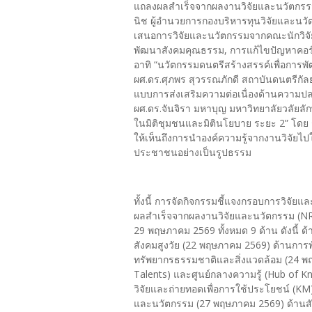
แถลงผลสำเร็จจากผลงานวิจัยและนวัตกรร
นิช ผู้อำนวยการกองบริหารทุนวิจัยและน
เสนอการวิจัยและนวัตกรรมจากคณะนักวิจั
พัฒนาสังคมคุณธรรม, การแก้ไขปัญหาคอร
อาทิ “นวัตกรรมดนตรีสร้างสรรค์เพื่อการพ
ผศ.ดร.ศุภพร สุวรรณภักดี สถาบันดนตรีกัลย
แบบการส่งเสริมความต่อเนื่องด้านความ
ผศ.ดร.จันจิรา มหาบุญ มหาวิทยาลัยวลัย
ในมิติชุมชนและมิตินโยบาย ระยะ 2” โดย ร
ให้เห็นถึงการนำองค์ความรู้จากงานวิจั
ประชาชนอย่างเป็นรูปธรรม
ทั้งนี้ การจัดกิจกรรมชี้แจงกรอบการวิ
ผลสำเร็จจากผลงานวิจัยและนวัตกรรม (NRC
29 พฤษภาคม 2569 ทั้งหมด 9 ด้าน ดังนี้
สังคมสูงวัย (22 พฤษภาคม 2569) ด้านก
ทรัพยากรธรรมชาติและสิ่งแวดล้อม (24 พฤ
Talents) และศูนย์กลางความรู้ (Hub of 
วิจัยและถ่ายทอดเพื่อการใช้ประโยชน์ (K
และนวัตกรรม (27 พฤษภาคม 2569) ด้านสั