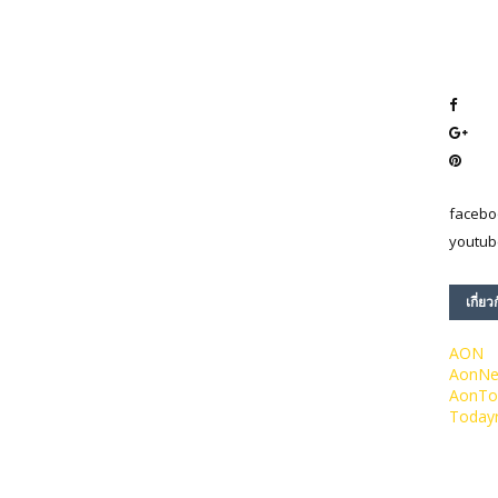
facebo
youtub
เกี่ยว
AON
AonN
AonTo
Today