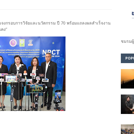
้แจงกรอบการวิจัยและนวัตกรรม ปี 70 พร้อมแถลงผลสำเร็จงาน
นคง”
ชมรม​ผู
POP