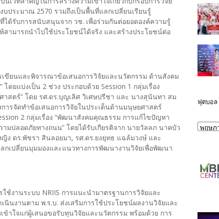
งนี้เป็นเวทีสำคัญในการสร้างความเข้าใจเกี่ยวกับกรอบการวิจัย
งบประมาณ 2570 รวมถึงเป็นพื้นที่แลกเปลี่ยนเรียนรู้
ด้รับการสนับสนุนจาก วช. เพื่อร่วมกันต่อยอดองค์ความรู้
้สามารถนำไปใช้ประโยชน์ได้จริง และสร้างประโยชน์ต่อ
รเขียนและพิจารณาข้อเสนอการวิจัยและนวัตกรรม ด้านสังคม
ยแบ่งเป็น 2 ช่วง ประกอบด้วย Session 1 กลุ่มเรื่อง
าสตร์” โดย รศ.ดร.บุญเลิศ วิเศษปรีชา และ นางสุนันทา สม
ฟุตบอล
ทางการจัดทำข้อเสนอการวิจัยในประเด็นด้านมนุษยศาสตร์
sion 2 กลุ่มเรื่อง “พัฒนาสังคมคุณธรรม การแก้ไขปัญหา
ความปลอดภัยทางถนน” โดยได้รับเกียรติจาก นายวัลลภ นาคบัว
.หญิง ดร.พัชรา สินลอยมา, รศ.ดร.ยงยุทธ แฉล้มวงษ์ และ
่วมแลกเปลี่ยนมุมมองและแนวทางการพัฒนางานวิจัยเพื่อพัฒนา
การใช้งานระบบ NRIIS การแนะนำมาตรฐานการวิจัยและ
เนินงานตาม พ.ร.บ. ส่งเสริมการใช้ประโยชน์ผลงานวิจัยและ
มเข้าใจแก่ผู้เสนอขอรับทุนวิจัยและนวัตกรรม พร้อมด้วย การ