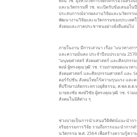
ทั้งนี้ วช. มุ่งหวังให้การจัดกิจกรรมในครั้
และนวัตกรรมที่ วช. จะเปิดรับข้อเสนอในปี
ประสบการณ์จากผลงานวิจัยและนวัตกรรมที่ไ
พัฒนางานวิจัยและนวัตกรรมของประเทศให
สังคมและภาคประชาชนอย่างยั่งยืนต่อไป
ภายในงาน มีการเสวนา เรื่อง “แนวทางกา
และความมั่นคง ประจำปีงบประมาณ 2570” โด
“มนุษยศาสตร์ สังคมศาสตร์ และศิลปกรรมศ
พงษ์ ผู้ทรงคุณวุฒิ วช. ร่วมถ่ายทอดแนว
สังคมศาสตร์ และศิลปกรรมศาสตร์ และ Ses
คอร์รัปชัน สังคมไทยไร้ความรุนแรง และ
ที่ปรึกษาปลัดกระทรวงยุติธรรม, ศ.พล.ต.ต
นายธงชัย พงษ์วิชัย ผู้ทรงคุณวุฒิ วช. ร
สังคมในมิติต่าง ๆ
ช่วงบ่ายเป็นการนำเสนอวีดิทัศน์แนะนำ
จริยธรรมการวิจัย รวมถึงการแนะนำการดำ
นวัตกรรม พ.ศ. 2564 เพื่อสร้างความรู้ควา