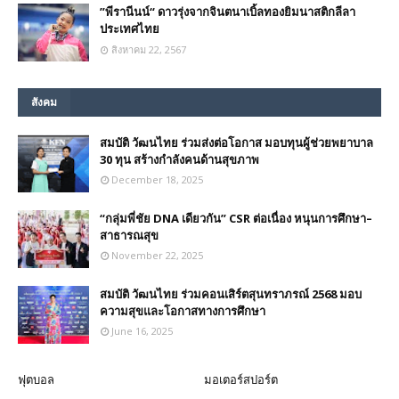
”พีรานีนน์“​ ดาวรุ่งจากจินตนาเบิ้ลทองยิมนาสติกลีลา
ประเทศไทย
สิงหาคม 22, 2567
สังคม
สมบัติ วัฒนไทย ร่วมส่งต่อโอกาส มอบทุนผู้ช่วยพยาบาล
30 ทุน สร้างกำลังคนด้านสุขภาพ
December 18, 2025
“กลุ่มพี่ชัย DNA เดียวกัน” CSR ต่อเนื่อง หนุนการศึกษา–
สาธารณสุข
November 22, 2025
สมบัติ วัฒนไทย ร่วมคอนเสิร์ตสุนทราภรณ์ 2568 มอบ
ความสุขและโอกาสทางการศึกษา
June 16, 2025
ฟุตบอล
มอเตอร์สปอร์ต