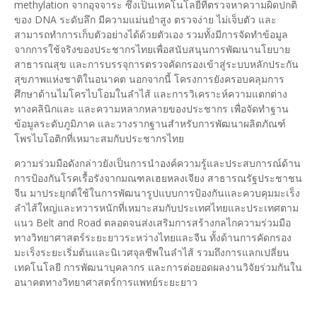
methylation จากอุจจาระ ซึ่งเป็นเทคโนโลยีที่ตรวจหาความผิดปกติ
ของ DNA ระดับลึก มีความแม่นยำสูง ตรวจง่าย ไม่เจ็บตัว และ
สามารถทำการเก็บตัวอย่างได้ด้วยตัวเอง รวมทั้งมีการจัดทำข้อมูล
จากการใช้จริงของประชากรไทยเพื่อสนับสนุนการพัฒนานโยบาย
สาธารณสุข และการบรรจุการตรวจคัดกรองเข้าสู่ระบบหลักประกัน
สุขภาพแห่งชาติในอนาคต นอกจากนี้ โครงการยังครอบคลุมการ
ศึกษาด้านไมโครไบโอมในลำไส้ และการวิเคราะห์ความแตกต่าง
ทางคลินิกและ และความหลากหลายของประชากร เพื่อจัดทำฐาน
ข้อมูลระดับภูมิภาค และวางรากฐานสำหรับการพัฒนาผลิตภัณฑ์
โพรไบโอติกที่เหมาะสมกับประชากรไทย
ความร่วมมือดังกล่าวยังเป็นการนำองค์ความรู้และประสบการณ์ด้าน
การป้องกันโรคเรื้อรังจากมณฑลเฮยหลงเจียง สาธารณรัฐประชาชน
จีน มาประยุกต์ใช้ในการพัฒนารูปแบบการป้องกันและควบคุมมะเร็ง
ลำไส้ใหญ่และทวารหนักที่เหมาะสมกับประเทศไทยและประเทศตาม
แนว Belt and Road ตลอดจนส่งเสริมการสร้างกลไกความร่วมมือ
ทางวิทยาศาสตร์ระยะยาวระหว่างไทยและจีน ทั้งด้านการคัดกรอง
มะเร็งระยะเริ่มต้นและนิเวศจุลชีพในลำไส้ รวมถึงการแลกเปลี่ยน
เทคโนโลยี การพัฒนาบุคลากร และการต่อยอดผลงานวิจัยร่วมกันใน
อนาคตทางวิทยาศาสตร์การแพทย์ระยะยาว