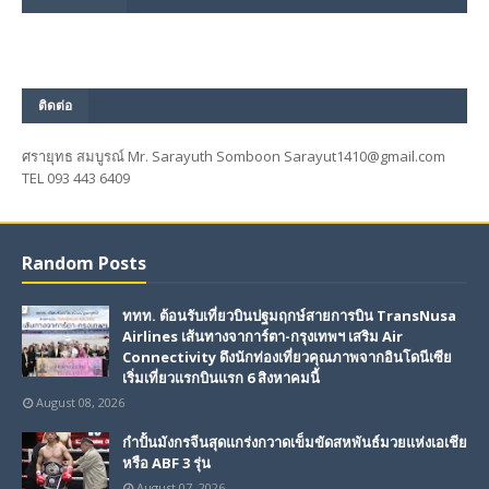
ติดต่อ
ศรายุทธ สมบูรณ์ Mr. Sarayuth Somboon Sarayut1410@gmail.com
TEL 093 443 6409
Random Posts
ททท. ต้อนรับเที่ยวบินปฐมฤกษ์สายการบิน TransNusa
Airlines เส้นทางจาการ์ตา-กรุงเทพฯ เสริม Air
Connectivity ดึงนักท่องเที่ยวคุณภาพจากอินโดนีเซีย
เริ่มเที่ยวแรกบินแรก 6 สิงหาคมนี้
August 08, 2026
กำปั้นมังกรจีนสุดแกร่งกวาดเข็มขัดสหพันธ์มวยแห่งเอเชีย
หรือ ABF 3 รุ่น
August 07, 2026