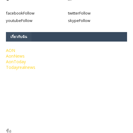
facebook
Follow
twitter
Follow
youtube
Follow
skype
Follow
เกี่ยวกับฉัน
AON
AonNews
AonToday
Todayrealnews
ชื่อ