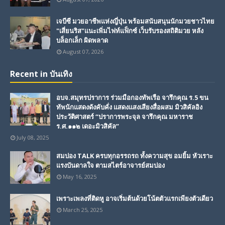
เจบีซี มวยอาชีพแห่งญี่ปุ่น พร้อมสนับสนุนนักมวยชาวไทย
"เสี่ยนริส"แนะเพิ่มไฟท์แฟ็กซ์ เว็บรับรองสถิติมวย หลัง
บล็อกเล็ก ผิดพลาด
August 07, 2026
Recent in บันเทิง
อบจ.สมุทรปราการ ร่วมมือกองทัพเรือ จารึกคุณ ร.5 ขน
ทัพนักแสดงดังคับคั่ง แสดงแสงเสียงสื่อผสม มิวสิคัลอิง
ประวัติศาสตร์ “ปราการพระจุล จารึกคุณ มหาราช
ร.ศ.๑๑๒ เดอะมิวสิคัล”
July 08, 2025
สมปอง TALK ครบทุกอรรถรถ ทั้งความสุข อมยิ้ม หัวเราะ
แรงบันดาลใจ ตามสไตร์อาจารย์สมปอง
May 16, 2025
เพราะเพลงที่ติดหู อาจเริ่มต้นด้วยโน้ตตัวแรกเพียงตัวเดียว
March 25, 2025