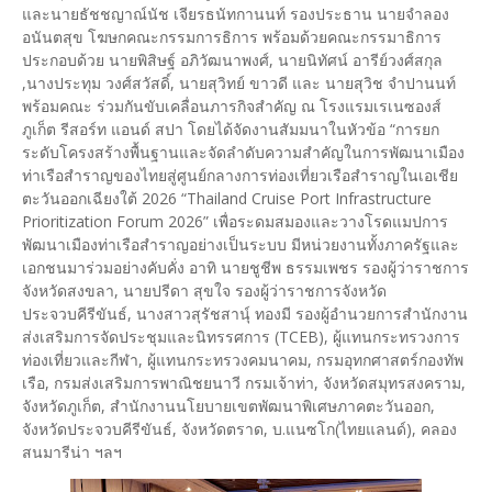
และนายธัชชญาณ์นัช เจียรธนัทกานนท์ รองประธาน นายจำลอง
อนันตสุข โฆษกคณะกรรมการธิการ พร้อมด้วยคณะกรรมาธิการ
ประกอบด้วย นายพิสิษฐ์ อภิวัฒนาพงศ์, นายนิทัศน์ อารีย์วงศ์สกุล
,นางประทุม วงศ์สวัสดิ์, นายสุวิทย์ ขาวดี และ นายสุวิช จำปานนท์
พร้อมคณะ ร่วมกันขับเคลื่อนภารกิจสำคัญ ณ โรงแรมเรเนซองส์
ภูเก็ต รีสอร์ท แอนด์ สปา โดยได้จัดงานสัมมนาในหัวข้อ “การยก
ระดับโครงสร้างพื้นฐานและจัดลำดับความสำคัญในการพัฒนาเมือง
ท่าเรือสำราญของไทยสู่ศูนย์กลางการท่องเที่ยวเรือสำราญในเอเชีย
ตะวันออกเฉียงใต้ 2026 “Thailand Cruise Port Infrastructure
Prioritization Forum 2026” เพื่อระดมสมองและวางโรดแมปการ
พัฒนาเมืองท่าเรือสำราญอย่างเป็นระบบ มีหน่วยงานทั้งภาครัฐและ
เอกชนมาร่วมอย่างคับคั่ง อาทิ นายชูชีพ ธรรมเพชร รองผู้ว่าราชการ
จังหวัดสงขลา, นายปรีดา สุขใจ รองผู้ว่าราชการจังหวัด
ประจวบคีรีขันธ์, นางสาวสุรัชสานุ์ ทองมี รองผู้อำนวยการสำนักงาน
ส่งเสริมการจัดประชุมและนิทรรศการ (TCEB), ผู้แทนกระทรวงการ
ท่องเที่ยวและกีฬา, ผู้แทนกระทรวงคมนาคม, กรมอุทกศาสตร์กองทัพ
เรือ, กรมส่งเสริมการพาณิชยนาวี กรมเจ้าท่า, จังหวัดสมุทรสงคราม,
จังหวัดภูเก็ต, สำนักงานนโยบายเขตพัฒนาพิเศษภาคตะวันออก,
จังหวัดประจวบคีรีขันธ์, จังหวัดตราด, บ.แนซโก(ไทยแลนด์), คลอง
สนมารีน่า ฯลฯ