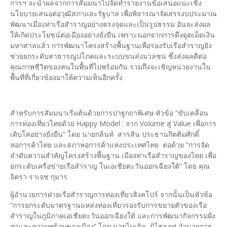
การฯ จะนำผลจากการสัมมนาไปจัดทำรายงานข้อเสนอแนะเชิง
นโยบายเสนอต่อวุฒิสภาและรัฐบาล เพื่อพิจารณาจัดสรรงบประมาณ
พัฒนาเมืองท่าเรือสำราญอย่างตรงจุดและเป็นรูปธรรม อันจะส่งผล
ให้เกิดประโยชน์ต่อเมืองอย่างยั่งยืน เพราะนอกจากการดึงดูดเม็ดเงิน
มหาศาลแล้ว การพัฒนาโครงสร้างพื้นฐานเพื่อรองรับเรือสำราญยัง
ช่วยยกระดับสาธารณูปโภคและระบบขนส่งมวลชน ซึ่งส่งผลดีต่อ
คุณภาพชีวิตของคนในพื้นที่ไปพร้อมกัน รวมถึงจะเชิญหน่วยงานใน
พื้นที่ที่เกี่ยวข้องมาให้ความเห็นอีกครั้ง
สำหรับการสัมมนาเริ่มต้นด้วยการปาฐกถาพิเศษ หัวข้อ “ขับเคลื่อน
การท่องเที่ยวไทยด้วย Happy Model : จาก Volume สู่ Value เพื่อการ
เติบโตอย่างยั่งยืน” โดย นายกลินท์ สารสิน ประธานกิตติมศักดิ์
หอการค้าไทย และสภาหอการค้าแห่งประเทศไทย ต่อด้วย “การจัด
ลำดับความสำคัญโครงสร้างพื้นฐาน เมืองท่าเรือสำราญของไทย เพื่อ
ยกระดับเครือข่ายเรือสำราญ ในเอเชียตะวันออกเฉียงใต้” โดย คุณ
จิตรา ราเจช กุมาร
ผู้อำนวยการฝ่ายเรือสำราญการท่องเที่ยวสิงคโปร์ จากนั้นเป็นหัวข้อ
“การยกระดับมาตรฐานแหล่งท่องเที่ยวรองรับการขยายตัวของเรือ
สำราญในภูมิภาคเอเชียตะวันออกเฉียงใต้ และการพัฒนากิจกรรมฝั่ง
ท่าและความพร้อมของเมือง” โดย นายไมเคิล มิไฮลอฟ อำนวยการ