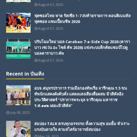
August 07, 2026
ฟุตซอลไทย พ่าย รัสเซีย 1-7 ส่งท้ายรายการ คอนติเนนทัล
ฟุตซอล แชมเปี้ยนชิพ 2026
August 07, 2026
ปรับโฉมใหม่ บอล Carabao 7-a-Side Cup 2026 (คารา
บาว เซเว่น อะ ไซด์ คัพ 2026) แข่งระบบลีกคัดแชมป์ไปดู
บอลคาราบาว คัพ
August 07, 2026
Recent in บันเทิง
อบจ.สมุทรปราการ ร่วมมือกองทัพเรือ จารึกคุณ ร.5 ขน
ทัพนักแสดงดังคับคั่ง แสดงแสงเสียงสื่อผสม มิวสิคัลอิง
ประวัติศาสตร์ “ปราการพระจุล จารึกคุณ มหาราช
ร.ศ.๑๑๒ เดอะมิวสิคัล”
July 08, 2025
สมปอง TALK ครบทุกอรรถรถ ทั้งความสุข อมยิ้ม หัวเราะ
แรงบันดาลใจ ตามสไตร์อาจารย์สมปอง
May 16, 2025