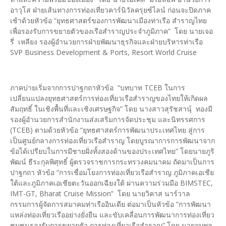
อาวุโส ฝ่ายเส้นทางการท่องเที่ยวคาร์นิวัลครุยซ์ไลน์ ก่อนจะปิดภาค
เช้าด้วยหัวข้อ “ยุทธศาสตร์ของการพัฒนาเมืองท่าเรือ สำราญไทย
เพื่อรองรับการขยายตัวของเรือสำราญประจำภูมิภาค” โดย นายเจอ
รี่ เหลียง รองผู้อำนวยการฝ่ายพัฒนาธุรกิจและฝ่ายบริหารท่าเรือ
SVP Business Development & Ports, Resort World Cruise
ภาคบ่ายเริ่มจากการปาฐกถาหัวข้อ “บทบาท TCEB ในการ
เปลี่ยนแปลงยุทธศาสตร์การท่องเที่ยวเรือสำราญของไทยให้เกิดผล
สัมฤทธิ์ ในเชิงพื้นที่และเชิงเศรษฐกิจ” โดย นางสาวสุรัชสานุ์ ทองมี
รองผู้อำนวยการสำนักงานส่งเสริมการจัดประชุม และนิทรรศการ
(TCEB) ตามด้วยหัวข้อ “ยุทธศาสตร์การพัฒนาประเทศไทย สู่การ
เป็นศูนย์กลางการท่องเที่ยวเรือสำราญ โดยบูรณาการการพัฒนาจาก
ข้อได้เปรียบในการมีชายฝั่งทั้งสองด้านของประเทศไทย” โดยนายภูริ
พัฒน์ ธีระกุลพิศุทธิ์ ผู้ตรวจราชการกระทรวงคมนาคม ถัดมาเป็นการ
ปาฐกถา หัวข้อ “การเชื่อมโยงการท่องเที่ยวเรือสำราญ ภูมิภาคเอเชีย
ใต้และภูมิภาคเอเชียตะวันออกเฉียงใต้ ผ่านความร่วมมือ BIMSTEC,
IMT-GT, Bharat Cruise Mission” โดย นายวิคาส นาร์วาล
กรรมการผู้จัดการสมาคมท่าเรืออินเดีย ต่อมาเป็นหัวข้อ “การพัฒนา
แหล่งท่องเที่ยวเรืออย่างยั่งยืน และขับเคลื่อนการพัฒนาการท่องเที่ยว
ชุมชนรองรับการขยายตัว การท่องเที่ยวเรือสำราญ” โดย นายจุมพล