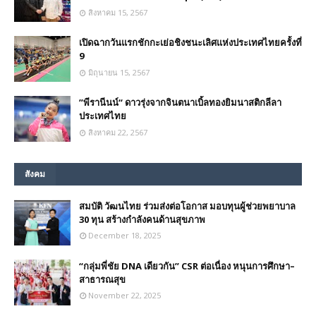
สิงหาคม 15, 2567
เปิดฉากวันแรกชักกะเย่อชิงชนะเลิศแห่งประเทศไทยครั้งที่
9
มิถุนายน 15, 2567
”พีรานีนน์“​ ดาวรุ่งจากจินตนาเบิ้ลทองยิมนาสติกลีลา
ประเทศไทย
สิงหาคม 22, 2567
สังคม
สมบัติ วัฒนไทย ร่วมส่งต่อโอกาส มอบทุนผู้ช่วยพยาบาล
30 ทุน สร้างกำลังคนด้านสุขภาพ
December 18, 2025
“กลุ่มพี่ชัย DNA เดียวกัน” CSR ต่อเนื่อง หนุนการศึกษา–
สาธารณสุข
November 22, 2025