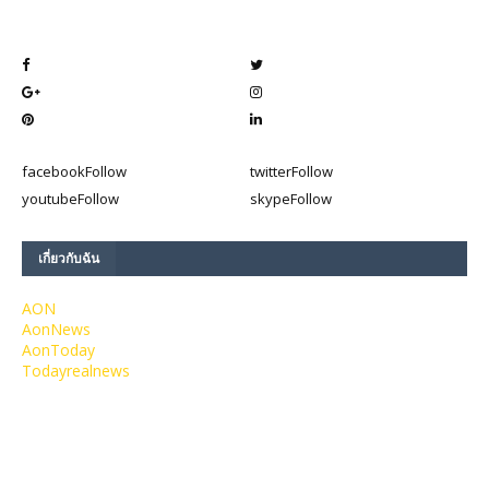
facebook
Follow
twitter
Follow
youtube
Follow
skype
Follow
เกี่ยวกับฉัน
AON
AonNews
AonToday
Todayrealnews