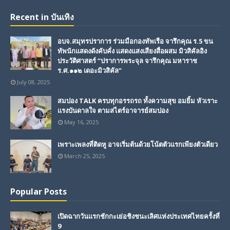
Recent in บันเทิง
อบจ.สมุทรปราการ ร่วมมือกองทัพเรือ จารึกคุณ ร.5 ขน
ทัพนักแสดงดังคับคั่ง แสดงแสงเสียงสื่อผสม มิวสิคัลอิง
ประวัติศาสตร์ “ปราการพระจุล จารึกคุณ มหาราช
ร.ศ.๑๑๒ เดอะมิวสิคัล”
July 08, 2025
สมปอง TALK ครบทุกอรรถรถ ทั้งความสุข อมยิ้ม หัวเราะ
แรงบันดาลใจ ตามสไตร์อาจารย์สมปอง
May 16, 2025
เพราะเพลงที่ติดหู อาจเริ่มต้นด้วยโน้ตตัวแรกเพียงตัวเดียว
March 25, 2025
Popular Posts
เปิดฉากวันแรกชักกะเย่อชิงชนะเลิศแห่งประเทศไทยครั้งที่
9