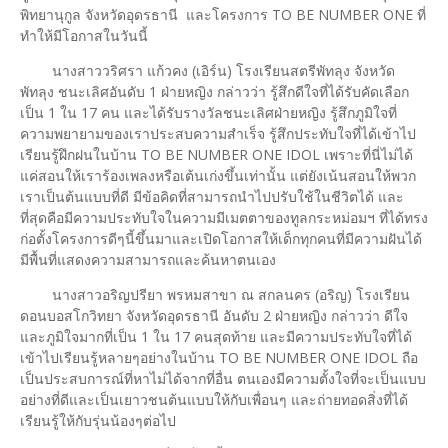
พิทยานุกูล จังหวัดอุดรธานี และโครงการ TO BE NUMBER ONE ที่
ทำให้มีโอกาสในวันนี้
นางสาววริศรา แก้วคง (เอิร์น) โรงเรียนสตรีพัทลุง จังหวัด
พัทลุง ชนะเลิศอันดับ 1 ฝ่ายหญิง กล่าวว่า รู้สึกดีใจที่ได้รับคัดเลือก
เป็น 1 ใน 17 คน และได้รับรางวัลชนะเลิศฝ่ายหญิง รู้สึกภูมิใจที่
ความพยายามของเราประสบความสำเร็จ รู้สึกประทับใจที่ได้เข้าไป
เรียนรู้ฝึกฝนในบ้าน TO BE NUMBER ONE IDOL เพราะที่นี่ไม่ได้
แค่สอนให้เราร้องเพลงหรือเต้นเก่งขึ้นเท่านั้น แต่ยังเน้นสอนให้พวก
เราเป็นต้นแบบที่ดี มีข้อคิดที่สามารถนำไปปรับใช้ในชีวิตได้ และ
ที่สุดคือมีความประทับใจในความมีเมตตาของทูลกระหม่อมฯ ที่ได้ทรง
ก่อตั้งโครงการดีๆนี้ขึ้นมาและเปิดโอกาสให้เด็กทุกคนที่มีความฝันได้
มีพื้นที่แสดงความสามารถและค้นหาตนเอง
นางสาวอริญปรียา พรหมสาขา ณ สกลนคร (อริญ) โรงเรียน
ดอนบอสโกวิทยา จังหวัดอุดรธานี อันดับ 2 ฝ่ายหญิง กล่าวว่า ดีใจ
และภูมิใจมากที่เป็น 1 ใน 17 คนสุดท้าย และมีความประทับใจที่ได้
เข้าไปเรียนรู้หลายๆอย่างในบ้าน TO BE NUMBER ONE IDOL ถือ
เป็นประสบการณ์ที่หาไม่ได้จากที่อื่น ตนเองมีความตั้งใจที่จะเป็นแบบ
อย่างที่ดีและเป็นเยาวชนต้นแบบให้กับเพื่อนๆ และถ่ายทอดสิ่งที่ได้
เรียนรู้ให้กับรุ่นน้องๆต่อไป