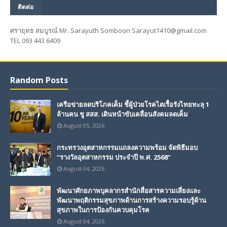
ติดต่อ
ศรายุทธ สมบูรณ์ Mr. Sarayuth Somboon Sarayut1410@gmail.com
TEL 093 443 6409
Random Posts
เครือข่ายลดบริโภคเค็ม ชี้ผู้ป่วยโรคไตเรื้อรังไทยทะลุ 1
ล้านคน ชู สสส. เดินหน้าขับเคลื่อนสังคมลดเค็ม
August 05, 2026
กระทรวงอุตสาหกรรมแถลงความพร้อม จัดพิธีมอบ
“รางวัลอุตสาหกรรม ประจำปี พ.ศ. 2568”
August 04, 2026
พัฒนาศักยภาพบุคลากรสำนักสื่อสารความเสี่ยงและ
พัฒนาพฤติกรรมสุขภาพด้านการสร้างความรอบรู้ด้าน
สุขภาพในการป้องกันควบคุมโรค
August 04, 2026