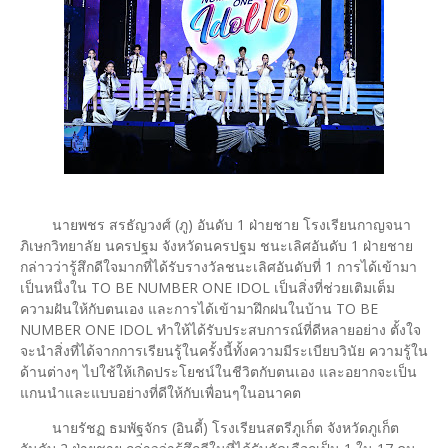
นายพชร สรธัญวงศ์ (ภู) อันดับ 1 ฝ่ายชาย โรงเรียนกาญจนา
ภิเษกวิทยาลัย นครปฐม จังหวัดนครปฐม ชนะเลิศอันดับ 1 ฝ่ายชาย
กล่าวว่ารู้สึกดีใจมากที่ได้รับรางวัลชนะเลิศอันดับที่ 1 การได้เข้ามา
เป็นหนึ่งใน TO BE NUMBER ONE IDOL เป็นสิ่งที่ช่วยเติมเต็ม
ความฝันให้กับตนเอง และการได้เข้ามาฝึกฝนในบ้าน TO BE
NUMBER ONE IDOL ทำให้ได้รับประสบการณ์ที่ดีหลายอย่าง ตั้งใจ
จะนำสิ่งที่ได้จากการเรียนรู้ในครั้งนี้ทั้งความมีระเบียบวินัย ความรู้ใน
ด้านต่างๆ ไปใช้ให้เกิดประโยชน์ในชีวิตกับตนเอง และอยากจะเป็น
แกนนำและแบบอย่างที่ดีให้กับเพื่อนๆในอนาคต
นายรัชฏ ธมพัฐจักร (อินดี้) โรงเรียนสตรีภูเก็ต จังหวัดภูเก็ต