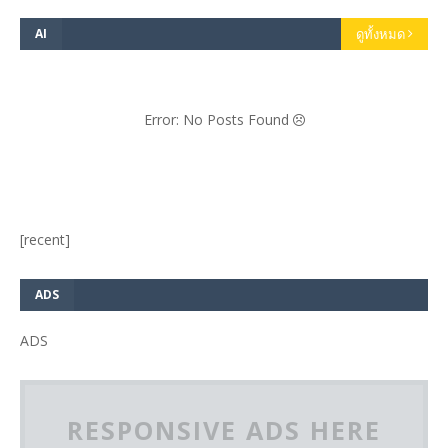
AI
ดูทั้งหมด
Error: No Posts Found
[recent]
ADS
ADS
RESPONSIVE ADS HERE