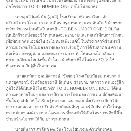
จะนำประสบการณ์ที่ได้รับครั้งนี้ไปต่อยอดในอาชีพครูและช่วยสาน
ต่อโครงการ TO BE NUMBER ONE ต่อไปในอนาคต
นายลูนวีวัฒน์ ตัน (ลูนวี) โรงเรียนสาธิตมหาวิทยาลัย
ศรีนครินทรวิโรฒ ประสานมิตร กรุงเทพมหานคร อันดับ 5 ฝ่ายชาย
กล่าวว่าการเป็นหนึ่งในสมาชิก TO BE NUMBER ONE IDOL ถือ
เป็นอีกก้าวหนึ่งของชีวิต ตนเองจะพยายามและทุ่มเทให้กับการฝึกฝน
เพื่อพัฒนาตนเองต่อไป จะไม่หยุดเพียงแค่นี้ ในช่วงเวลาที่ผ่านมามี
ความประทับใจในมิตรภาพและการเรียนรู้ การได้รับคำติชม ความ
คิดเห็นจากครูผู้สอน และคณะกรรมการ ทำให้ตนเองได้กลับมา
พยายามฝึกฝนให้เก่งขึ้น ตั้งใจจะนำทักษะที่ได้ในด้าน EQ ไปใช้
ทำงานร่วมกับผู้อื่นในอนาคต
นายศุภมิตร อุดมอัครพงษ์ (ซัมซัม) โรงเรียนมัธยมเทศบาล 6
นครอุดรธานี จังหวัดอุดรธานี อันดับ 6 ฝ่ายชาย กล่าวว่า ตนเองรู้สึก
ภูมิใจที่ได้เป็นหนึ่งในสมาชิก TO BE NUMBER ONE IDOL ได้พบ
ความท้าทายใหม่ๆ และการฝึกฝนการร้องเพลง การเต้น ที่ต้องพัฒนา
ขึ้นในทุกสัปดาห์ ได้เรียนรู้หลายอย่างมากมายทั้งเรื่องระเบียบวินัย
การตรงต่อเวลา การปรับตัวเข้ากับคนอื่นๆ และรู้สึกประทับใจในทูล
กระหม่อมฯ องค์ประธานโครงการ ที่ทรงทำให้เกิดโครงการดีๆนี้ขึ้น
ช่วยสร้างโอกาสให้กับเยาวชนทุกคน
นายทิพากร สาลีพุก (ตะวัน) โรงเรียนวังมะด่านพิทยาคม