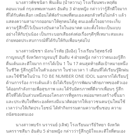
นางสาวพัชชนิดา ฟั่นเต็ม (น้ำหวาน) โรงเรียนพระหฤทัย
คอนแวนต์ กรุงเทพมหานคร อันดับ 3 ฝ่ายหญิง กล่าวว่ารู้สึกดีใจมาก
ที่ได้รับคัดเลือก เหมือนได้พังกำแพงที่ตนเองเคยกลัวหรือไม่กล้า แล้ว
แสดงความสามารถออกมาให้ทุกคนได้ดู ตนเองตั้งใจอยากจะเก็บ
ความรู้สึกนี้ไว้เป็นแรงบันดาลใจในอนาคต และตั้งใจจะเป็นแบบ
อย่างให้กับรุ่นน้อง เป็นกระบอกเสียงส่งต่อเรื่องๆดีๆที่เหมาะสมและ
ถ่ายทอดประสบการณ์ที่ได้รับให้กับเพื่อนๆต่อไป
นางสาวณัชชา มังกะโรทัย (อิงอิง) โรงเรียนวิสุทธรังษี
กาญจนบุรี จังหวัดกาญจนบุรี อันดับ 4 ฝ่ายหญิง กล่าวว่าตนเองรู้สึก
ตื่นเต้นและดีใจมาก การได้เป็น 1 ใน 17 คนสุดท้ายคือเป้าหมายหนึ่ง
ในชีวิต รู้สึกภูมิใจในตัวเองมาก ในช่วงเวลา 1 เดือนที่ได้เรียนรู้ฝึกฝน
และใช้ชีวิตในบ้าน TO BE NUMBER ONE IDOL นอกจากได้เรียนรู้
ด้านการร้อง การเต้นแล้ว ยังได้เรียนรู้การพัฒนาศักยภาพของตัวเอง
ได้ออกกำลังกายเพื่อสุขภาพ และได้รับมิตรภาพที่ดีจากเพื่อนๆ รู้สึก
ดีใจที่ได้เป็นส่วนหนึ่งของโครงการที่ทูลกระหม่อมฯทรงสร้างขึ้นมา
และประทับใจที่พระองค์ทรงมีแนวคิดอยากให้เยาวชนคนรุ่นใหม่ใช้
เวลาว่างให้เกิดประโยชน์ ได้ทำกิจกรรมตามความชื่นชอบ ความ
ถนัดของตนเอง
นางสาวพบรัก นรารมย์ (เลิฟ) โรงเรียนมารีย์วิทยา จังหวัด
นครราชสีมา อันดับ 5 ฝ่ายหญิง กล่าวว่ารู้สึกภูมิใจและดีใจที่ตนเอง