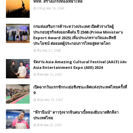
ททท. สร้างแกร่งท่องเที่ยวไทย
กรกฎาคม 16, 2569
กรมส่งเสริมการค้าระหว่างประเทศ เปิดตัวรางวัลผู้
ประกอบธุรกิจส่งออกดีเด่น ปี 2568 (Prime Minister’s
Export Award 2025) เพิ่มประเภทรางวัลและสิทธิ
ประโยชน์ ต่อยอดผู้ประกอบการไทยสู่ตลาดโลก
มีนาคม 21, 2568
จัดงาน Asia Amazing Cultural Festival (AACF) และ
Asia Entertainment Expo (AEE) 2024
สิงหาคม 15, 2567
เปิดฉากวันแรกชักกะเย่อชิงชนะเลิศแห่งประเทศไทยครั้งที่
9
มิถุนายน 15, 2567
”พีรานีนน์“​ ดาวรุ่งจากจินตนาเบิ้ลทองยิมนาสติกลีลา
ประเทศไทย
สิงหาคม 22, 2567