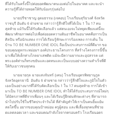
ที่ได้รับในครั้งนี้ไปต่อยอดพัฒนาตนเองต่อไปในอนาคต และจะนำ
ความรู้ที่ได้ถ่ายทอดให้กับน้องๆรุ่นต่อไป
นายปรีชาชาญ อุดมธรรม (เจคอบ) โรงเรียนสุริยวงศ์ จังหวัด
ราชบุรี อันดับ 6 ฝ่ายชาย กล่าวว่ารู้สึกดีใจที่ได้เป็น 1 ใน 17 คน
สุดท้าย แม้วันนี้ได้รับคัดเลือกแล้ว แต่ตนเองจะไม่หยุดเพียงแค่นี้จะ
พัฒนาศักยภาพต่อไปเพื่อต่อยอดความฝันอาชีพในอนาคตคือการเป็น
ศิลปิน หรือนักแสดง การได้เรียนรู้ทักษะการร้องเพลง การเต้น ใน
บ้าน TO BE NUMBER ONE IDOL ถือเป็นประสบการณ์ที่ดีมาก ขอ
ขอบคุณทูลกระหม่อมฯ องค์ประธานโครงการ ที่สร้างโครงการนี้ขึ้น
มาเพื่อให้เด็กห่างไกลยาเสพติด แม้จะมีความยากและอุปสรรค แต่
พระองค์ท่านก็ทรงขยันและอดทนและเป็นแบบอย่างความสำเร็จที่ดี
ให้กับเยาวชนทุกคน
นายฉายกุล ฉายแสงจันทร์ (เคน) โรงเรียนอุดรพิทยานุกูล
จังหวัดอุดรธานี อันดับ 6 ฝ่ายชาย กล่าวว่ารู้สึกดีใจและภูมิใจในตัว
เองเป็นอย่างมากที่ได้รับคัดเลือกเป็น 1 ใน 17 คนสุดท้าย การได้เข้า
มาเป็น TO BE NUMBER ONE IDOL ทำให้ได้รับประสบการณ์ใหม่ๆ
ได้มิตรภาพที่ดีจากเพื่อนๆ และได้เรียนรู้ฝึกฝนทักษะต่างๆ ที่สามารถ
นำไปปรับใช้ในชีวิตประจำวันได้ ที่สำคัญทำให้เราเป็นคนยิ้มแย้ม
สดใสขึ้น อยากขอบคุณป้าหม่อม ครูผู้สอน และพี่เลี้ยงทุกคนที่ช่วย
ดูแลตลอดเวลา และขอบคุณกำลังใจจากครอบครัว โรงเรียนอุดร