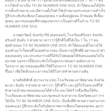
อันดับ 2 ฝ่ายชาย กล่าวว่ารู้สึกดีในที่ได้รับคัดเลือกเป็น 1 ใน 17 คน
การได้เข้ามาเป็น TO BE NUMBER ONE IDOL ทำให้ตนเองได้รู้จัก
การตั้งเป้าหมาย และมีความตั้งใจทำให้เป้าหมายประสบความสำเร็จ
รู้สึกประทับกับเพื่อนๆไอดอลทุกคน รวมทั้งครูผู้สอน ป้าหม่อม พี่เลี้ยง
ทุกคน อยากขอบคุณที่ช่วยดูแลพวกเราเป็นอย่างดีในบ้าน TO BE
NUMBER ONE IDOL
นายศุภวัฒน์ จันทร์อารีย์ (คอปเตอร์) โรงเรียนสิรินธร จังหวัด
สุรินทร์ อันดับ 3 ฝ่ายชาย กล่าวว่ารู้สึกดีใจที่ได้เป็น 1 ใน 17 คน
สุดท้ายของ TO BE NUMBER ONE IDOL ทำให้ตนเองมีโอกาสได้
ลองทำอะไรใหม่ๆที่ไม่เคยทำมาก่อน เป็นความรู้สึกที่ดี อยากจะนำคำ
สอนของครู และประสบการณ์ที่ได้รับไปต่อยอดให้กับตนเองต่อไปใน
อนาคต นอกจากนี้ยังประทับใจในทูลกระหม่อมฯ องค์ประธาน
โครงการ อยากขอบคุณที่ทำให้มีโครงการ TO BE NUMBER ONE
ขึ้นมา เพื่อให้เด็กและเยาวชนได้มีโอกาสทำตามความฝัน
นายสิทธิศักดิ์ สุบานงาม (เจ๋ง) โรงเรียนพะเยาพิทยาคม จังหวัด
พะเยา อันดับ 4 ฝ่ายชาย กล่าวว่า รู้สึกดีใจ และภูมิใจในตนเองที่ได้
ทำตามเป้าหมายของตนเองได้สำเร็จ และได้สร้างชื่อเสียงให้กับ
โรงเรียนพะเยาพิทยาคม และชุมชนบ้านป่าหวาย จังหวัดพะเยา การ
ได้เป็น TO BE NUMBER ONE IDOL เป็นสิ่งที่ท้าทายความสามารถ
ของตนเอง รู้สึกประทับใจกับมิตรภาพจากเพื่อนๆไอดอลทุกคน อยาก