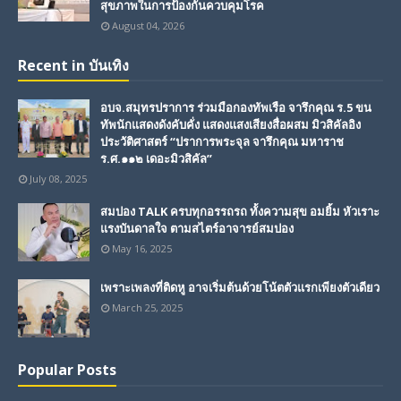
สุขภาพในการป้องกันควบคุมโรค
August 04, 2026
Recent in บันเทิง
อบจ.สมุทรปราการ ร่วมมือกองทัพเรือ จารึกคุณ ร.5 ขน
ทัพนักแสดงดังคับคั่ง แสดงแสงเสียงสื่อผสม มิวสิคัลอิง
ประวัติศาสตร์ “ปราการพระจุล จารึกคุณ มหาราช
ร.ศ.๑๑๒ เดอะมิวสิคัล”
July 08, 2025
สมปอง TALK ครบทุกอรรถรถ ทั้งความสุข อมยิ้ม หัวเราะ
แรงบันดาลใจ ตามสไตร์อาจารย์สมปอง
May 16, 2025
เพราะเพลงที่ติดหู อาจเริ่มต้นด้วยโน้ตตัวแรกเพียงตัวเดียว
March 25, 2025
Popular Posts