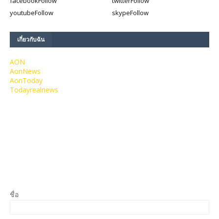
facebook
Follow
twitter
Follow
youtube
Follow
skype
Follow
เกี่ยวกับฉัน
AON
AonNews
AonToday
Todayrealnews
ชื่อ