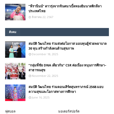
”พีรานีนน์“​ ดาวรุ่งจากจินตนาเบิ้ลทองยิมนาสติกลีลา
ประเทศไทย
สิงหาคม 22, 2567
สังคม
สมบัติ วัฒนไทย ร่วมส่งต่อโอกาส มอบทุนผู้ช่วยพยาบาล
30 ทุน สร้างกำลังคนด้านสุขภาพ
December 18, 2025
“กลุ่มพี่ชัย DNA เดียวกัน” CSR ต่อเนื่อง หนุนการศึกษา–
สาธารณสุข
November 22, 2025
สมบัติ วัฒนไทย ร่วมคอนเสิร์ตสุนทราภรณ์ 2568 มอบ
ความสุขและโอกาสทางการศึกษา
June 16, 2025
ฟุตบอล
มอเตอร์สปอร์ต