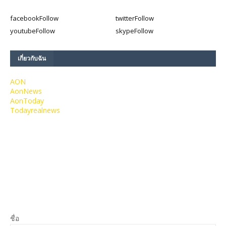
facebook
Follow
twitter
Follow
youtube
Follow
skype
Follow
เกี่ยวกับฉัน
AON
AonNews
AonToday
Todayrealnews
ชื่อ