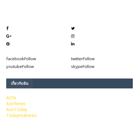
facebook
Follow
twitter
Follow
youtube
Follow
skype
Follow
เกี่ยวกับฉัน
AON
AonNews
AonToday
Todayrealnews