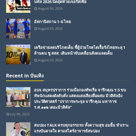
นทัล 2026 นัดสุดท้ายเจอรัสเซีย
August 06, 2026
อัฟกานิสถาน 1-6 ไทย
August 05, 2026
เครือข่ายลดบริโภคเค็ม ชี้ผู้ป่วยโรคไตเรื้อรังไทยทะลุ 1
ล้านคน ชู สสส. เดินหน้าขับเคลื่อนสังคมลดเค็ม
August 05, 2026
Recent in บันเทิง
อบจ.สมุทรปราการ ร่วมมือกองทัพเรือ จารึกคุณ ร.5 ขน
ทัพนักแสดงดังคับคั่ง แสดงแสงเสียงสื่อผสม มิวสิคัลอิง
ประวัติศาสตร์ “ปราการพระจุล จารึกคุณ มหาราช
ร.ศ.๑๑๒ เดอะมิวสิคัล”
July 08, 2025
สมปอง TALK ครบทุกอรรถรถ ทั้งความสุข อมยิ้ม หัวเราะ
แรงบันดาลใจ ตามสไตร์อาจารย์สมปอง