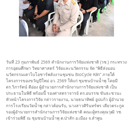
วันที่ 23 กุมภาพันธ์ 2569 สำนักงานการวิจัยแห่งชาติ (วช.) กระทรวง
การอุดมศึกษา วิทยาศาสตร์ วิจัยและนวัตกรรม จัด “พิธีส่งมอบ
นวัตกรรมเตาไบโอชาร์พลังงานชุมชน BioCycle Kiln” ภายใต้
โครงการของขวัญปีใหม่ อว. 2569 ให้แก่ ชุมชนบ้านน้ำพุ โดยมี
ดร.วิภารัตน์ ดีอ่อง ผู้อำนวยการสำนักงานการวิจัยแห่งชาติ เป็น
ประธานในพิธี พร้อมนี้ รองศาสตราจารย์ ดร.อนรรฆ ขันธะชวนะ
หัวหน้าโครงการวิจัย กล่าวรายงาน, นายธนาทิพย์ อูปแก้ว ผู้อำนวย
การโรงเรียนวัดน้ำพุ กล่าวต้อนรับ, นางสาวศิรินทร์พร เดียวตระกูล
รองผู้อำนวยการสำนักงานการวิจัยแห่งชาติ คณะผู้ทรงคุณวุฒิ วช.
เข้าร่วมพิธี ณ ชุมชนบ้านน้ำพุ ต.ป่าสัก อ.เมือง จ.ลำพูน