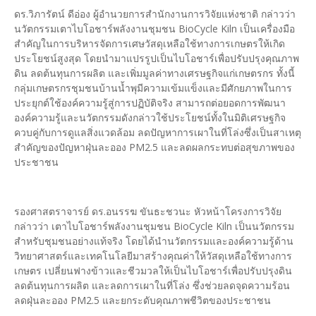
ดร.วิภารัตน์ ดีอ่อง ผู้อำนวยการสำนักงานการวิจัยแห่งชาติ กล่าวว่า
นวัตกรรมเตาไบโอชาร์พลังงานชุมชน BioCycle Kiln เป็นเครื่องมือ
สำคัญในการบริหารจัดการเศษวัสดุเหลือใช้ทางการเกษตรให้เกิด
ประโยชน์สูงสุด โดยนำมาแปรรูปเป็นไบโอชาร์เพื่อปรับปรุงคุณภาพ
ดิน ลดต้นทุนการผลิต และเพิ่มมูลค่าทางเศรษฐกิจแก่เกษตรกร ทั้งนี้
กลุ่มเกษตรกรชุมชนบ้านน้ำพุมีความเข้มแข็งและมีศักยภาพในการ
ประยุกต์ใช้องค์ความรู้สู่การปฏิบัติจริง สามารถต่อยอดการพัฒนา
องค์ความรู้และนวัตกรรมดังกล่าวใช้ประโยชน์ทั้งในมิติเศรษฐกิจ
ควบคู่กับการดูแลสิ่งแวดล้อม ลดปัญหาการเผาในที่โล่งซึ่งเป็นสาเหตุ
สำคัญของปัญหาฝุ่นละออง PM2.5 และลดผลกระทบต่อสุขภาพของ
ประชาชน
รองศาสตราจารย์ ดร.อนรรฆ ขันธะชวนะ หัวหน้าโครงการวิจัย
กล่าวว่า เตาไบโอชาร์พลังงานชุมชน BioCycle Kiln เป็นนวัตกรรม
สำหรับชุมชนอย่างแท้จริง โดยได้นำนวัตกรรมและองค์ความรู้ด้าน
วิทยาศาสตร์และเทคโนโลยีมาสร้างคุณค่าให้วัสดุเหลือใช้ทางการ
เกษตร เปลี่ยนฟางข้าวและชีวมวลให้เป็นไบโอชาร์เพื่อปรับปรุงดิน
ลดต้นทุนการผลิต และลดการเผาในที่โล่ง ซึ่งช่วยลดจุดความร้อน
ลดฝุ่นละออง PM2.5 และยกระดับคุณภาพชีวิตของประชาชน