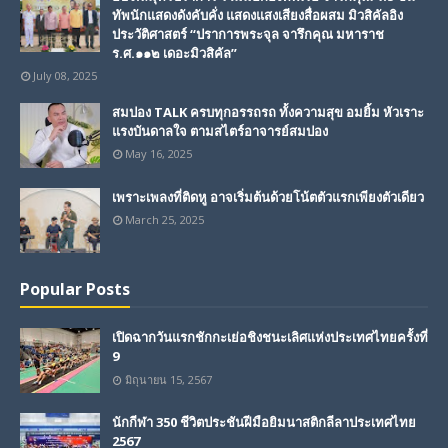
ทัพนักแสดงดังคับคั่ง แสดงแสงเสียงสื่อผสม มิวสิคัลอิง
ประวัติศาสตร์ “ปราการพระจุล จารึกคุณ มหาราช
ร.ศ.๑๑๒ เดอะมิวสิคัล”
July 08, 2025
สมปอง TALK ครบทุกอรรถรถ ทั้งความสุข อมยิ้ม หัวเราะ
แรงบันดาลใจ ตามสไตร์อาจารย์สมปอง
May 16, 2025
เพราะเพลงที่ติดหู อาจเริ่มต้นด้วยโน้ตตัวแรกเพียงตัวเดียว
March 25, 2025
Popular Posts
เปิดฉากวันแรกชักกะเย่อชิงชนะเลิศแห่งประเทศไทยครั้งที่
9
มิถุนายน 15, 2567
นักกีฬา 350 ชีวิตประชันฝีมือยิมนาสติกลีลาประเทศไทย
2567