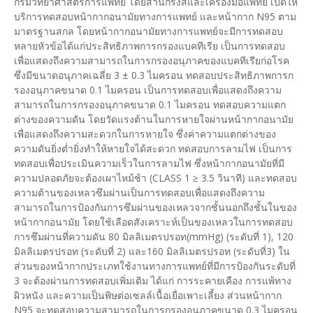
กรมวิทยาศาสตร์การแพทย์ โดยสำนักรังสีและเครื่องมือแพทย์ เปิดให้
บริการทดสอบหน้ากากอนามัยทางการแพทย์ และหน้ากาก N95 ตาม
มาตรฐานสกล โดยหน้ากากอนามัยทางการแพทย์จะมีการทดสอบ
หลายหัวข้อได้แก่ประสิทธิภาพการกรองแบคทีเรีย เป็นการทดสอบ
เพื่อแสดงถึงความสามารถในการกรองอนุภาคของแบคทีเรียก่อโรค
ซึ่งมีขนาดอนุภาคเฉลี่ย 3 ± 0.3 ไมครอน ทดสอบประสิทธิภาพการก
รองอนุภาคขนาด 0.1 ไมครอน เป็นการทดสอบเพื่อแสดงถึงความ
สามารถในการกรองอนุภาคขนาด 0.1 ไมครอน ทดสอบความแตก
ต่างของความดัน โดยวัดแรงต้านในการหายใจผ่านหน้ากากอนามัย
เพื่อแสดงถึงความสะดวกในการหายใจ ซึ่งค่าความแตกต่างของ
ความดันยิ่งต่ำยิ่งทำให้หายใจได้สะดวก ทดสอบการลามไฟ เป็นการ
ทดสอบเพื่อประเมินความเร็วในการลามไฟ ซึ่งหน้ากากอนามัยที่มี
ความปลอดภัยจะต้องเผาไหม้ช้า (CLASS 1 ≥ 3.5 วินาที) และทดสอบ
ความต้านของเหลวซึมผ่านเป็นการทดสอบเพื่อแสดงถึงความ
สามารถในการป้องกันการซึมผ่านของเหลวจากชั้นนอกถึงชั้นในของ
หน้ากากอนามัย โดยใช้เลือดสังเคราะห์เป็นของเหลวในการทดสอบ
การซึมผ่านที่ความดัน 80 มิลลิเมตรปรอท(mmHg) (ระดับที่ 1), 120
มิลลิเมตรปรอท (ระดับที่ 2) และ160 มิลลิเมตรปรอท (ระดับที่3) ใน
ส่วนของหน้ากากประเภทใช้งานทางการแพทย์ที่มีการป้องกันระดับที่
3 จะต้องผ่านการทดสอบเพิ่มเติม ได้แก่ การระคายเคือง การแพ้ทาง
ผิวหนัง และความเป็นพิษต่อเซลล์เนื้อเยื่อเพาะเลี้ยง ส่วนหน้ากาก
N95 จะทดสอบความสามารถในการกรองอนุภาคขนาด 0.3 ไมครอน