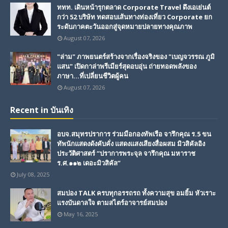
ททท. เดินหน้ารุกตลาด Corporate Travel ดึงเอเย่นต์
กว่า 52 บริษัท ทดสอบเส้นทางท่องเที่ยว Corporate ยก
ระดับภาคตะวันออกสู่จุดหมายปลายทางคุณภาพ
August 07, 2026
"ล่าม" ภาพยนตร์สร้างจากเรื่องจริงของ "เบญจวรรณ ภูมิ
แสน" เปิดกาล่าพรีเมียร์สุดอบอุ่น ถ่ายทอดพลังของ
ภาษา...ที่เปลี่ยนชีวิตผู้คน
August 07, 2026
Recent in บันเทิง
อบจ.สมุทรปราการ ร่วมมือกองทัพเรือ จารึกคุณ ร.5 ขน
ทัพนักแสดงดังคับคั่ง แสดงแสงเสียงสื่อผสม มิวสิคัลอิง
ประวัติศาสตร์ “ปราการพระจุล จารึกคุณ มหาราช
ร.ศ.๑๑๒ เดอะมิวสิคัล”
July 08, 2025
สมปอง TALK ครบทุกอรรถรถ ทั้งความสุข อมยิ้ม หัวเราะ
แรงบันดาลใจ ตามสไตร์อาจารย์สมปอง
May 16, 2025