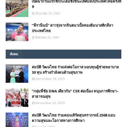
เปิดฉากวันแรกชักกะเย่อชิงชนะเลิศแห่งประเทศไทยครั้งที่
9
มิถุนายน 15, 2567
”พีรานีนน์“​ ดาวรุ่งจากจินตนาเบิ้ลทองยิมนาสติกลีลา
ประเทศไทย
สิงหาคม 22, 2567
สังคม
สมบัติ วัฒนไทย ร่วมส่งต่อโอกาส มอบทุนผู้ช่วยพยาบาล
30 ทุน สร้างกำลังคนด้านสุขภาพ
December 18, 2025
“กลุ่มพี่ชัย DNA เดียวกัน” CSR ต่อเนื่อง หนุนการศึกษา–
สาธารณสุข
November 22, 2025
สมบัติ วัฒนไทย ร่วมคอนเสิร์ตสุนทราภรณ์ 2568 มอบ
ความสุขและโอกาสทางการศึกษา
June 16, 2025