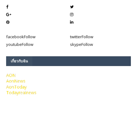
facebook
Follow
twitter
Follow
youtube
Follow
skype
Follow
เกี่ยวกับฉัน
AON
AonNews
AonToday
Todayrealnews