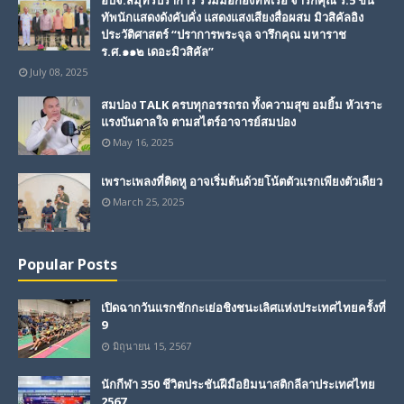
อบจ.สมุทรปราการ ร่วมมือกองทัพเรือ จารึกคุณ ร.5 ขน
ทัพนักแสดงดังคับคั่ง แสดงแสงเสียงสื่อผสม มิวสิคัลอิง
ประวัติศาสตร์ “ปราการพระจุล จารึกคุณ มหาราช
ร.ศ.๑๑๒ เดอะมิวสิคัล”
July 08, 2025
สมปอง TALK ครบทุกอรรถรถ ทั้งความสุข อมยิ้ม หัวเราะ
แรงบันดาลใจ ตามสไตร์อาจารย์สมปอง
May 16, 2025
เพราะเพลงที่ติดหู อาจเริ่มต้นด้วยโน้ตตัวแรกเพียงตัวเดียว
March 25, 2025
Popular Posts
เปิดฉากวันแรกชักกะเย่อชิงชนะเลิศแห่งประเทศไทยครั้งที่
9
มิถุนายน 15, 2567
นักกีฬา 350 ชีวิตประชันฝีมือยิมนาสติกลีลาประเทศไทย
2567