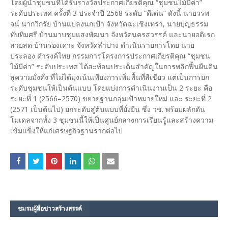
โดยผู้นําชุมชนที่ได้รับรางวัลประกาศเกียรติคุณ “ชุมชนไม้มีค่า”
ระดับประเทศ ครั้งที่ 3 ประจําปี 2568 ระดับ “ดีเด่น” ดังนี้ นายวรพ
จน์ นากวิกรัย บ้านแปลงนกเป้า จังหวัดฉะเชิงเทรา, นายบุญธรรม
ทับทิมศรี บ้านมาบชุมแสงพัฒนา จังหวัดนครสวรรค์ และนายอดิเรก
สวยสด บ้านร่องเคาะ จังหวัดลําปาง ดำเนินรายการโดย นาย
ประลอง ดำรงค์ไทย กรรมการโครงการประกาศเกียรติคุณ “ชุมชน
ไม้มีค่า” ระดับประเทศ ได้สะท้อนประเด็นสำคัญในการพลิกฟื้นผืนดิน
สู่ความมั่งคั่ง ที่ไม่ได้มุ่งเน้นเพียงการเพิ่มพื้นที่สีเขียว แต่เป็นการยก
ระดับชุมชนให้เป็นต้นแบบ โดยแบ่งการดำเนินงานเป็น 2 ระยะ คือ
ระยะที่ 1 (2566–2570) ขยายฐานกลุ่มเป้าหมายใหม่ และ ระยะที่ 2
(2571 เป็นต้นไป) ยกระดับสู่ต้นแบบที่ยั่งยืน ซึ่ง วช. พร้อมผลักดัน
โมเดลจากทั้ง 3 ชุมชนนี้ให้เป็นศูนย์กลางการเรียนรู้และสร้างความ
เข้มแข็งให้แก่เศรษฐกิจฐานรากต่อไป
ชมรม​ผู้สื่อข่าวสร้างสรรค์​