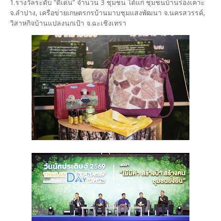
1.รางวัลระดับ “ดีเด่น” จำนวน 3 ชุมชน ได้แก่ ชุมชนบ้านร่องเคาะ
จ.ลำปาง, เครือข่ายเกษตรกรบ้านมาบชุมแสงพัฒนา จ.นครสวรรค์,
วิสาหกิจบ้านแปลงนกเป้า จ.ฉะเชิงเทรา