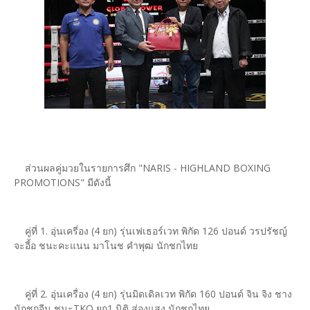
ส่วนผลคู่มวยในรายการศึก "NARIS - HIGHLAND BOXING
PROMOTIONS" มีดังนี้
คู่ที่ 1. อุ่นเครี่อง (4 ยก) รุ่นเฟเธอร์เวท พิกัด 126 ปอนด์ วรปรัชญ์
จะอี้อ ชนะคะแนน มาโนช คำพุฒ นักชกไทย
คู่ที่ 2. อุ่นเครื่อง (4 ยก) รุ่นมิดเดิลเวท พิกัด 160 ปอนด์ จิน จิง ชาง
นักชกจีน ชนะTKO ยก1 นิติ ส่องแสง นักชกไทย