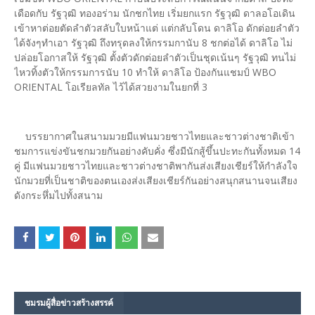
เดือดกับ รัฐวุฒิ ทองอร่าม นักชกไทย เริ่มยกแรก รัฐวุฒิ ดาลอโอเดิน
เข้าหาต่อยตัดลำตัวสลับใบหน้าแต่ แต่กลับโดน ดาลิโอ ดักต่อยลำตัว
ได้จังๆทำเอา รัฐวุฒิ ถึงทรุดลงให้กรรมกานับ 8 ชกต่อได้ ดาลิโอ ไม่
ปล่อยโอกาสให้ รัฐวุฒิ ตั้งตัวดักต่อยลำตัวเป็นชุดเน้นๆ รัฐวุฒิ ทนไม่
ไหวทิ้งตัวให้กรรมการนับ 10 ทำให้ ดาลิโอ ป้องกันแชมป์ WBO
ORIENTAL โอเรียลทัล ไว้ได้สวยงามในยกที่ 3
บรรยากาศในสนามมวยมีแฟนมวยชาวไทยและชาวต่างชาติเข้า
ชมการแข่งขันชกมวยกันอย่างคับคั่ง ซึ่งมีนักสู้ขึ้นปะทะกันทั้งหมด 14
คู่ มีแฟนมวยชาวไทยและชาวต่างชาติพากันส่งเสียงเชียร์ให้กำลังใจ
นักมวยที่เป็นชาติของตนเองส่งเสียงเชียร์กันอย่างสนุกสนานจนเสียง
ดังกระหึ่มไปทั้งสนาม
ชมรม​ผู้สื่อข่าวสร้างสรรค์​