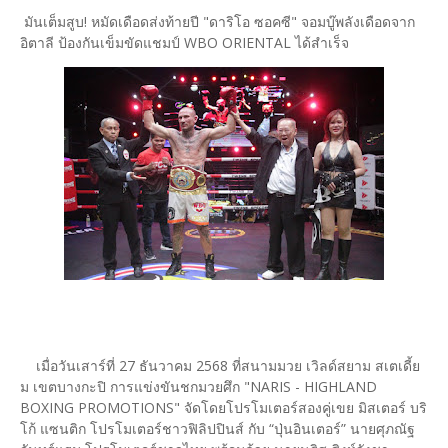
มันเต็มสูบ! หมัดเดือดส่งท้ายปี "ดาริโอ ซอคซี" จอมบู๊พลังเดือดจาก
อิตาลี ป้องกันเข็มขัดแชมป์ WBO ORIENTAL ได้สำเร็จ
เมื่อวันเสาร์ที่ 27 ธันวาคม 2568 ที่สนามมวย เวิลด์สยาม สเตเดี้ย
ม เขตบางกะปิ การแข่งขันชกมวยศึก "NARIS - HIGHLAND
BOXING PROMOTIONS" จัดโดยโปรโมเตอร์สองคู่เขย มิสเตอร์ บริ
โก้ แซนติก โปรโมเตอร์ชาวฟิลิปปินส์ กับ “ปุ่นอินเตอร์” นายศุภณัฐ