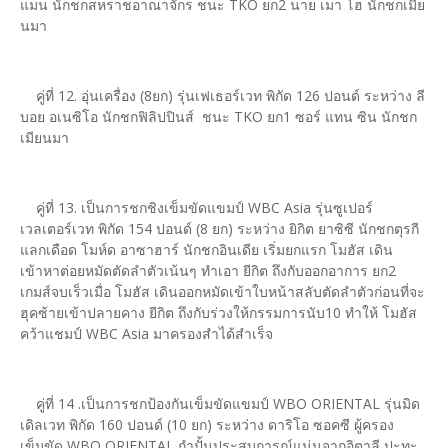
แมน นักชกสหราชอาณาจักร ชนะ TKO ยก2 นาย เมา โฮ นักชกเมีย
นมา
คู่ที่ 12. อุ่นเครื่อง (8ยก) รุ่นเฟเธอร์เวท พิกัด 126 ปอนด์ ระหว่าง ลี
บอย อเนซิโอ นักชกฟิลิปปินส์ ชนะ TKO ยก1 ซอร์ แทน ซิน นักชก
เมียนมา
คู่ที่ 13. เป็นการชกชิงเข็มขัดแขมป์ WBC Asia รุ่นซูเปอร์
เวลเตอร์เวท พิกัด 154 ปอนด์ (8 ยก) ระหว่าง ยิกิต ยาซิซี นักชกตุรกี
แลกเดือด โมห์ด อาซาฮาร์ นักชกอินเดีย เริ่มยกแรก โมฮัส เดิน
เข้าหาต่อยหมัดตัดลำตัวเน้นๆ ทำเอา ยีกิต ถึงกับออกอาการ ยก2
เกมส์จบเร็วเมื่อ โมฮัส เดินออกหมัดเข้าใบหน้าสลับตัดลำตัวก่อนที่จะ
ฮุคซ้ายเข้าปลายคาง ยีกิต ถึงกับร่วงให้กรรมการนับ10 ทำให้ โมฮัส
คว้าแชมป์ WBC Asia มาครองสำได้สำเร็จ
คู่ที่ 14 .เป็นการชกป้องกันเข็มขัดแขมป์ WBO ORIENTAL รุ่นมิด
เดิลเวท พิกัด 160 ปอนด์ (10 ยก) ระหว่าง ดาริโอ ซอคซี ผู้ครอง
เข็มขัด WBO ORIENTAL กำปั้นประสบการณ์แน่นจากอิตาลี ปะทะ