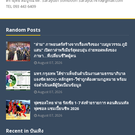
ศรายุทธ สมบูรณ์ Mr. Sarayuth Somboon Sarayut1410@gmail.com
TEL 093 443 6409
Random Posts
"ล่าม" ภาพยนตร์สร้างจากเรื่องจริงของ "เบญจวรรณ ภูมิ
แสน" เปิดกาล่าพรีเมียร์สุดอบอุ่น ถ่ายทอดพลังของ
ภาษา...ที่เปลี่ยนชีวิตผู้คน
August 07, 2026
มทร.กรุงเทพ โต้ข่าวเท็จยันดำเนินงานตามธรรมาภิบาล
แจงชัด MOU–หลักสูตร–วีซ่าถูกต้องตามกฎหมาย พร้อม
จ่อดำเนินคดีผู้บิดเบือนข้อมูล
August 07, 2026
ฟุตซอลไทย พ่าย รัสเซีย 1-7 ส่งท้ายรายการ คอนติเนนทัล
ฟุตซอล แชมเปี้ยนชิพ 2026
August 07, 2026
Recent in บันเทิง