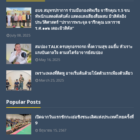
อบจ.สมุทรปราการ ร่วมมือกองทัพเรือ จารึกคุณ ร.5 ขน
ทัพนักแสดงดังคับคั่ง แสดงแสงเสียงสื่อผสม มิวสิคัลอิง
ประวัติศาสตร์ “ปราการพระจุล จารึกคุณ มหาราช
ร.ศ.๑๑๒ เดอะมิวสิคัล”
July 08, 2025
สมปอง TALK ครบทุกอรรถรถ ทั้งความสุข อมยิ้ม หัวเราะ
แรงบันดาลใจ ตามสไตร์อาจารย์สมปอง
May 16, 2025
เพราะเพลงที่ติดหู อาจเริ่มต้นด้วยโน้ตตัวแรกเพียงตัวเดียว
March 25, 2025
Popular Posts
เปิดฉากวันแรกชักกะเย่อชิงชนะเลิศแห่งประเทศไทยครั้งที่
9
มิถุนายน 15, 2567