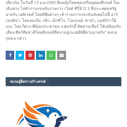
เดียวกัน ในวันที่ 13 ม.ค.2569 ทีมหญิงไทยชุดเหรียญทองซีเกมส์ ก็จะ
เดินทาง ไปทำการแข่งขันรายการ เวิลด์ ซีรี่ส์ D 3 ที่ประเทศสหรัฐ
อาหรับ เอมิเรตส์ โดยมีทีมต่างๆ เข้าร่วมการแข่งขันดังต่อไปนี้ อาร์
เจนติน่า, โคลอมเบีย, เช็ก, เม็กซิโก, โปแลนด์, ซามัว, แอฟริกาใต้
และ ไทย ก็ฝาก พี่น้องประชาชน แฟนรักบี้ ติดตามเชียร์ ให้เหมือนกับ
เสียงเชียร์ทีมชาติไทยซีเกมส์ที่สนามธูปะเตมีย์ที่ผ่านมาครับ“ พ.ต.ท.
กุลธน กล่าว
ชมรม​ผู้สื่อข่าวสร้างสรรค์​