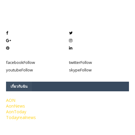
facebook
Follow
twitter
Follow
youtube
Follow
skype
Follow
เกี่ยวกับฉัน
AON
AonNews
AonToday
Todayrealnews