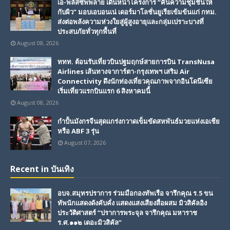
เอ-พลัสซัพพลาย เดินหน้าโครงการ “คืนความชุ่มชื้นให้
กับผิว” มอบเอบอนเน่ เดอร์มาโลชั่นยูเรียเข้มข้นแก่ กทม.
ส่งต่อพลังความห่วงใยสู่ผู้สูงอายุและกลุ่มเปราะบางที่
ประสบภัยทั่วทุกพื้นที่
August 08, 2026
ททท. ต้อนรับเที่ยวบินปฐมฤกษ์สายการบิน TransNusa
Airlines เส้นทางจาการ์ตา-กรุงเทพฯ เสริม Air
Connectivity ดึงนักท่องเที่ยวคุณภาพจากอินโดนีเซีย
เริ่มเที่ยวแรกบินแรก 6 สิงหาคมนี้
August 08, 2026
กำปั้นมังกรจีนสุดแกร่งกวาดเข็มขัดสหพันธ์มวยแห่งเอเชีย
หรือ ABF 3 รุ่น
August 07, 2026
Recent in บันเทิง
อบจ.สมุทรปราการ ร่วมมือกองทัพเรือ จารึกคุณ ร.5 ขน
ทัพนักแสดงดังคับคั่ง แสดงแสงเสียงสื่อผสม มิวสิคัลอิง
ประวัติศาสตร์ “ปราการพระจุล จารึกคุณ มหาราช
ร.ศ.๑๑๒ เดอะมิวสิคัล”