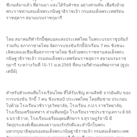
ซีเกมส์มาแล้ว ที่ผ่านมา และได้รับคำชม อย่างท่วมท้น เพื่อชิงถ้วย
พระราชทานสมเด็จพระกนิษฐาธิราชเจ้า กรมสมเด็จพระเทพรัตน
ราชสุดาฯ สยามบรมราชกุมารี
โดย สมาคมกีฬารักบี้ฟุตบอลแห่งประเทศไทย ในพระบรมราชูปถัมภ์
ร่วมกับ สภากาชาดไทย จัดการแข่งขันรักบี้นักเรียน 7 คน ชิงชนะ
เลิศแห่งเอเชียเพื่อสภากาชาดไทย ชิงถ้วยพระราชทานสมเด็จพระ
กนิษฐาธิราชเจ้า กรมสมเด็จพระเทพรัตนราชสุดาฯ สยามบรมราช
กุมารี ระหว่างวันที่ 10-11 ม.ค.2569 ที่สนามกีฬากองทัพอากาศ (ธูปะ
เตมีย์)
สำหรับตัวแทนทีมโรงเรียนไทย ที่ได้รับเชิญ ตามสิทธิ จากอันดับ ของ
การแข่งขัน รักบี้ 7 คน ชิงแชมป์ ประเทศไทย โดยทีมชาย ประกอบ
ไปด้วย โรงเรียนวชิราวุธวิทยาลัย, โรงเรียน ภ.ป.ร.ราชวิทยาลัย,
โรงเรียนเตรียมทหาร ส่วนทีมหญิง โรงเรียนราชประชานุเคราะห์ 66
จ.นราธิวาส, โรงเรียนเตรียมอุดมศึกษาฯ จ.สุราษฎร์ธานี มี
วัตถุประสงค์เพื่อแสดงความจงรักภักดีและสำนึกในพระ
มหากรุณาธิคุณของสมเด็จพระกนิษฐาธิราชเจ้า กรมสมเด็จพระเทพ