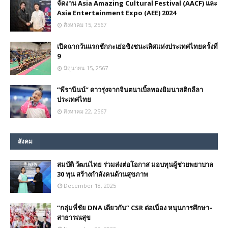
จัดงาน Asia Amazing Cultural Festival (AACF) และ
Asia Entertainment Expo (AEE) 2024
สิงหาคม 15, 2567
เปิดฉากวันแรกชักกะเย่อชิงชนะเลิศแห่งประเทศไทยครั้งที่
9
มิถุนายน 15, 2567
”พีรานีนน์“​ ดาวรุ่งจากจินตนาเบิ้ลทองยิมนาสติกลีลา
ประเทศไทย
สิงหาคม 22, 2567
สังคม
สมบัติ วัฒนไทย ร่วมส่งต่อโอกาส มอบทุนผู้ช่วยพยาบาล
30 ทุน สร้างกำลังคนด้านสุขภาพ
December 18, 2025
“กลุ่มพี่ชัย DNA เดียวกัน” CSR ต่อเนื่อง หนุนการศึกษา–
สาธารณสุข