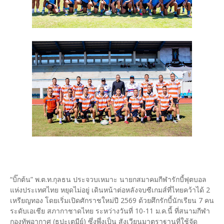
“บิ๊กต้น” พ.ต.ท.กุลธน ประจวบเหมาะ นายกสมาคมกีฬารักบี้ฟุตบอล
แห่งประเทศไทย หยุดไม่อยู่ เดินหน้าต่อหลังจบซีเกมส์ที่ไทยคว้าได้ 2
เหรียญทอง โดยเริ่มเปิดศักราชใหม่ปี 2569 ด้วยศึกรักบี้นักเรียน 7 คน
ระดับเอเชีย สภากาชาดไทย ระหว่างวันที่ 10-11 ม.ค.นี้ ที่สนามกีฬา
กองทัพอากาศ (ธูปะเตมีย์) ซึ่งพึ่งเป็น สังเวียนมาตราฐานที่ใช้จัด