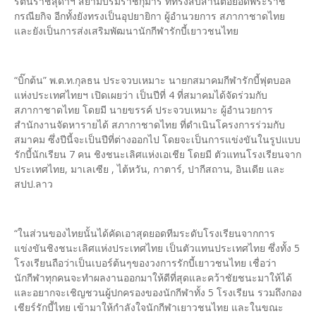
รัตนราชสุดาฯ สยามบรมราชกุมารี ที่ทรงสืบสานต่อยอดพระราช
กรณียกิจ อีกทั้งยังทรงเป็นอุปยายิกา ผู้อำนวยการ สภากาชาดไทย
และยังเป็นการส่งเสริมพัฒนานักกีฬารักบี้เยาวชนไทย
“บิ๊กต้น” พ.ต.ท.กุลธน ประจวบเหมาะ นายกสมาคมกีฬารักบี้ฟุตบอล
แห่งประเทศไทยฯ เปิดเผยว่า เป็นปีที่ 4 ที่สมาคมได้จัดร่วมกับ
สภากาชาดไทย โดยมี นายขรรค์ ประจวบเหมาะ ผู้อำนวยการ
สำนักงานจัดหารายได้ สภากาชาดไทย ที่ดำเนินโครงการร่วมกับ
สมาคม ซึ่งปีนี้จะเป็นปีที่ต่างออกไป โดยจะเป็นการแข่งขันในรูปแบบ
รักบี้นักเรียน 7 คน ชิงชนะเลิศแห่งเอเชีย โดยมี ตัวแทนโรงเรียนจาก
ประเทศไทย, มาเลเซีย , ไต้หวัน, กาตาร์, ปากีสถาน, อินเดีย และ
สปป.ลาว
“ในส่วนของไทยนั้นได้คัดเอาสุดยอดทีมระดับโรงเรียนจากการ
แข่งขันชิงชนะเลิศแห่งประเทศไทย เป็นตัวแทนประเทศไทย ซึ่งทั้ง 5
โรงเรียนถือว่าเป็นเบอร์ต้นๆของวงการรักบี้เยาวชนไทย เชื่อว่า
นักกีฬาทุกคนจะทำผลงานออกมาให้ดีที่สุดและคว้าชัยชนะมาให้ได้
และอยากจะเชิญชวนผู้ปกครองของนักกีฬาทั้ง 5 โรงเรียน รวมถึงกอง
เชียร์รักบี้ไทย เข้ามาให้กำลังใจนักกีฬาเยาวชนไทย และในขณะ