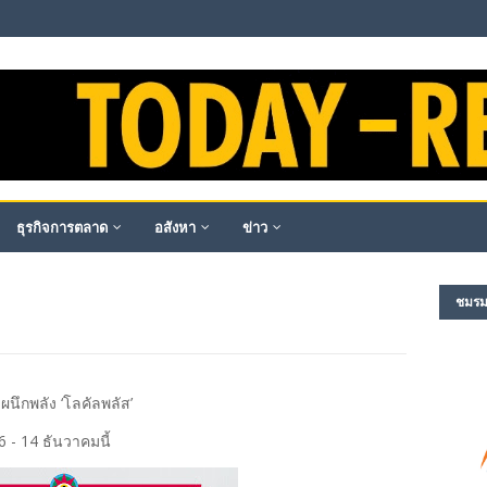
ธุรกิจการตลาด
อสังหา
ข่าว
ชมรม​ผ
นึกพลัง ‘โลคัลพลัส’
 - 14 ธันวาคมนี้