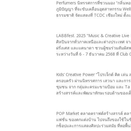
Perfumers นิทรรศการที่ชวนมอง “กลิ่นห
ภูมิปัญญา ที่จะขับเคลื่อนอุตสาหกรรม We
ธรรมชาติ จัดแสดงที่ TCDC เชียงใหม่ ตั้งแ
LABBfest. 2025 “Music & Creative Live 
ศิลปินจากทั่วภาคเหนือและต่างประเทศ จากประ
ฝรั่งเศส และแคนาดา ชวนผู้ชมร่วมสัมผัสพ
ระหว่างวันที่ 6 - 7 ธันวาคม 2568 ที่ Club
Kids’ Creative Power “โปรเจ็กต์ คิต เล่น
ครอบครัว ผ่านนิทรรศการ เสวนา และกา
ชุมชน จาก กลุ่มละครมะขามป้อม และ Ta L
สร้างสรรค์และพัฒนาทักษะรอบด้านของเด็
POP Market ตลาดคราฟต์สร้างสรรค์ ตลาด
แฟชั่น ของตกแต่งบ้าน ไปจนถึงของใช้ในชีว
กช็อปและการแสดงศิลปะร่วมสมัย ที่หอพื้นถ