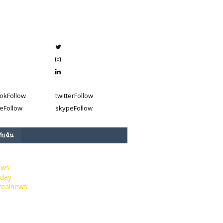
ok
Follow
twitter
Follow
e
Follow
skype
Follow
กับฉัน
ews
day
realnews