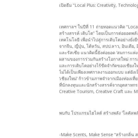
เปิดธีม “Local Plus: Creativity, Technolog
เทศกาลฯ ในปีที่ 11 ถ่ายทอดแนวคิด “Local 
สร้างสรรค์ เติบโต” โดยเป็นการต่อยอดพลั
เทคโนโลยี เพื่อนำไปสู่การเติบโตอย่างยั่
จากจีน, ญี่ปุ่น, ไต้หวัน, สปป.ลาว, อินเดีย,
และรัสเซีย แนวคิดนี้ยังต่อยอด ‘สมการแห่ง
ผสานของการร่วมกันสร้างโอกาสใหม่ การอั
และการเติบโตอย่างไร้ขีดจำกัดของเชียงใ
ไม่ได้เป็นเพียงเทศกาลงานออกแบบ แต่ยังเป
‘เชียงใหม่’ ก้าวข้ามภาพจำจากเมืองท่องเที่
ที่นักลงทุนและนักสร้างสรรค์จากอุตสาหกร
Creative Tourism, Creative Craft และ M
พบกับ โปรแกรมไฮไลต์ สร้างพลัง ‘โลคัล
-Make Scents, Make Sense “สร้างกลิ่น ส