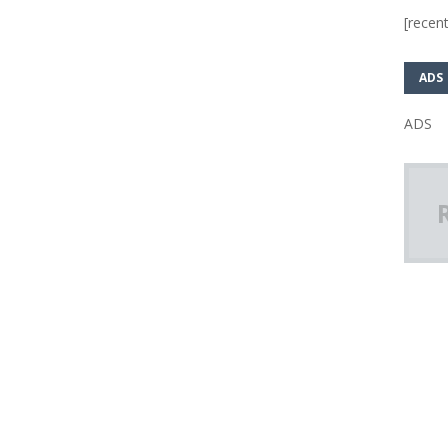
[recent
ADS
ADS