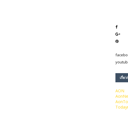
facebo
youtub
เกี่ยว
AON
AonN
AonTo
Today