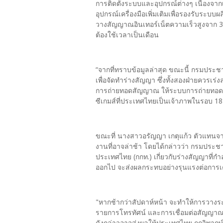
การติดตั้งระบบและอุปกรณ์ต่างๆ เนื่องจากเ
อุปกรณ์เครื่องมือเพิ่มเติมเพื่อรองรับระบ
วางสัญญาณอินเทอร์เน็ตความเร็วสูงจาก 3
ต้องใช้เวลาเป็นเดือน
“จากที่ทราบข้อมูลล่าสุด ขณะนี้ กรมประช
เพื่อจัดทำร่างสัญญา ซึ่งทั้งสองฝ่ายควรเร่ง
การถ่ายทอดสัญญาณ ให้ระบบการถ่ายทอดส
ซีเกมส์ที่ประเทศไทยเป็นเจ้าภาพในรอบ 18 ปี
ขณะที่ นางสาวอรัญญา เกตุแก้ว ตัวแทนจา
งานที่อาจล่าช้า โดยได้กล่าวว่า กรมประช
ประเทศไทย (กกท.) เกี่ยวกับร่างสัญญาที่
ออกไป จะส่งผลกระทบอย่างรุนแรงต่อการ
"หากช้ากว่าสัปดาห์หน้า จะทำให้การวางร
รายการโทรทัศน์ และการเชื่อมต่อสัญญาณถ
ดังกล่าวอาจส่งผลให้ประเทศไทย ถูกวิพากษ