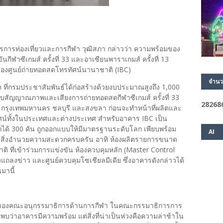
ารท่องเที่ยวและการกีฬา วุฒิสภา กล่าวว่า ความพร้อมของ
ีฬาซีเกมส์ ครั้งที่ 33 และอาเซียนพาราเกมส์ ครั้งที่ 13
ของศูนย์ถ่ายทอดสดโทรทัศน์นานาชาติ (IBC)
จำนว
ังสิต ที่กรมประชาสัมพันธ์ได้ก่อสร้างด้วยงบประมาณสูงถึง 1,000
บสัญญาณภาพและเสียงการถ่ายทอดสดกีฬาซีเกมส์ ครั้งที่ 33
2
8
2
6
8
 กรุงเทพมหานคร ชลบุรี และสงขลา ก่อนจะทำหน้าที่ผลิตและ
น์ทั้งในประเทศและต่างประเทศ สำหรับอาคาร IBC เป็น
ดรถได้ 300 คัน ถูกออกแบบให้มีมาตรฐานระดับโลก เพียบพร้อม
AI
ยสิ่งอำนวยความสะดวกครบครัน อาทิ ห้องผลิตรายการขนาด
าติ ที่เข้าร่วมการแข่งขัน ห้องควบคุมหลัก (Master Control
ถลงข่าว และศูนย์ควบคุมโซเชียลมีเดีย ซึ่งอาคารดังกล่าวได้
มานี้
แทนของคณะอนุกรรมาธิการด้านการกีฬา ในคณะกรรมาธิการการ
พบว่าอาคารมีความพร้อม แต่สิ่งที่น่าเป็นห่วงคือความล่าช้าใน