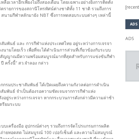
หลือเวลาอีกเพียงไม่ถึงสองเดือน โดยเฉพาะอย่างยิ่งการติดตั้ง
[recent
บผลิตรายการของสถานีโทรทัศน์ต่างชาติทั้ง 11 ชาติ รวมถึงการ
 สนามกีฬาหลักมายัง NBT ซึ่งการทดสอบระบบต่างๆ เหล่านี้
ADS
ADS
าสัมพันธ์ และ การกีฬาแห่งประเทศไทย อยู่ระหว่างการเจรจา
ลงนามโดยเร็ว เพื่อที่จะได้ดำเนินการส่วนที่เกี่ยวข้องกับระบบ
ัญญาณมีความพร้อมสมบูรณ์มากที่สุดสำหรับการแข่งขันกีฬา
 ครั้งนี้” สว.จำลอง กล่าว
กกรมประชาสัมพันธ์ ได้เปิดเผยถึงความกังวลต่อการดำเนิน
าสัมพันธ์ จำเป็นต้องรอความชัดเจนจากการกีฬาแห่ง
กำลังอยู่ระหว่างการเจรจา หากกระบวนการดังกล่าวมีความล่าช้า
เตรียมระบบ
ะบบเครื่องมือ อุปกรณ์ต่างๆ รวมถึงการจัดโปรแกรมการผลิต
่ายทอดสด ไม่สมบูรณ์ 100 เปอร์เซ็นต์ และความไม่สมบูรณ์
์วิจารณ์จากสถานีโทรทัศน์และสื่อมวลชนต่างชาติ ที่จะเข้ามา