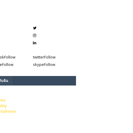
ok
Follow
twitter
Follow
e
Follow
skype
Follow
กับฉัน
ews
day
realnews