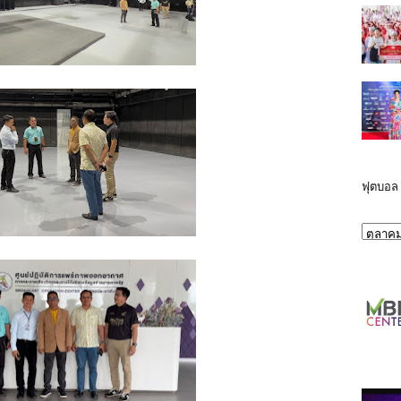
ฟุตบอล