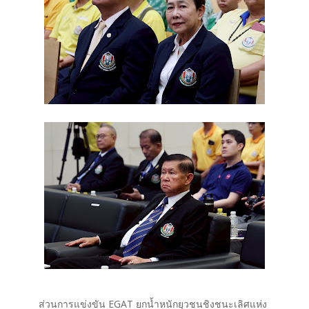
ส่วนการแข่งขัน EGAT ยกน้ำหนักยุวชนชิงชนะเลิศแห่ง