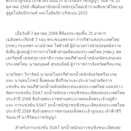
พระเจ้าลูกเธอ เจ้าฟ้าสิริวัณณวรี นารีรัตนราชกัญญา วันที่ 16-20
ตุลาคม 2568 เพื่อค้นหานักยกน้ำหนักรุ่นใหม่เข้าร่วมทีมชาติไทย มุ่ง
สู่ยูธโอลิมปิกเกมส์ และโอลิมปิก บริสเบน 2032
เมื่อวันที่ 7 ตุลาคม 2568 ที่ห้องประชุมชั้น 25 อาคาร
เฉลิมพระเกียรติ 7 รอบ พระชนมพรรษา การกีฬาแห่งประเทศไทย
(กกท.) กรุงเทพฯ นายนำพล โพธิวงศ์ ผู้อำนวยการฝ่ายกุลยุทธ์ความ
ยั่งยืน ผู้แทนผู้ว่าการการไฟฟ้าฝ่ายผลิตแห่งประเทศไทย (กฟผ.), พล
เอกวิสุทธิ์ เดชสกุล เลขาธิการสมาคมกีฬายกน้ำหนักสมัครเล่นแห่ง
ประเทศไทย, นายอนุพงศ์ สุขสมนิตย์ ผู้ว่าราชการจังหวัดศรีสะเกษ,
นายวิทยา วิรารัตน์ นายกสโมสรกีฬายกน้ำหนักจังหวัดศรีสะเกษ
และ นายสมโภชน์ ยิ้มพลอย ที่ปรึกษาและประธานฝ่ายจัดการ
แข่งขัน สมาคมกีฬายกน้ำหนักสมัครเล่นแห่งประเทศไทย แถลงข่าว
จัดการแข่งขัน EGAT ยกน้ำหนักเยาวชนชิงชนะเลิศแห่งประเทศไทย
ประจำปี 2568 ชิงถ้วยพระราชทานพระบาทสมเด็จพระเจ้าอยู่หัว
และ การแข่งขัน EGAT ยกน้ำหนักยุวชนชิงชนะเลิศแห่งประเทศไทย
ประจำปี 2568 ชิงถ้วยพระราชทานสมเด็จพระเจ้าลูกเธอ เจ้าฟ้าสิริ
วัณณวรี นารีรัตนราชกัญญา
สำหรับการแข่งขัน EGAT ยกน้ำหนักเยาวชนชิงชนะเลิศแห่ง