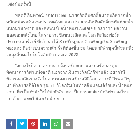
แข่งขันครั้งนี้
พลตรี อินทรัตน์ ยอดบางเตย นายกกิตติมศักดิ์สมาคมกีฬายกน้ำ
หนักสมัครเล่นแห่งประเทศไทย และประธานกิตติมศักดิ์สหพันธ์ยกน้ำ
หนักนานาชาติ และสหพันธ์ยกน้ำหนักแห่งเอเชีย กล่าวว่า ผลงาน
ของจอมพลังไทย ในรายการชิงชนะเลิศแห่งโลก ที่เมืองฟอร์ด
ประเทศนอร์เวย์ ที่คว้ามาได้ 3 เหรียญทอง 2 เหรียญเงิน 3 เหรียญ
ทองแดง ถือว่าเป็นความสำเร็จที่ต้องชื่นชม โดยนักกีฬาชุดนี้ส่วนหนึ่ง
จะมุ่งมั่นต่อไปในโอลิมปิก แอลเอ 2028
“อย่างไรก็ตาม อยากฝากถึงบอร์ดกกท. และบอร์ดกองทุน
พัฒนาการกีฬาแห่งชาติ นอกจากเงินรางวัลนักกีฬาแล้ว อยากให้
พิจารณาเงินรางวัลในส่วนของการสร้างสถิติโลก อย่างที่ วีรพล วิชุ
มา ทำลายสถิติโลก รุ่น 71 กิโลกรัม ในท่าคลีนแอนเจิร์กและน้ำหนัก
รวม เพื่อเป็นกำลังใจให้นักกีฬา และเป็นการยกย่องนักกีฬาของไทย
เราด้วย” พลตรี อินทรัตน์ กล่าว