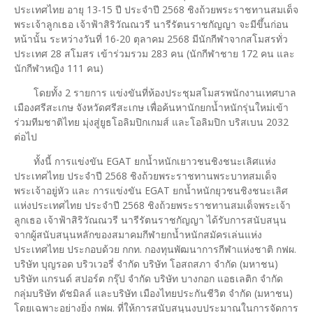
ประเทศไทย อายุ 13-15 ปี ประจำปี 2568 ชิงถ้วยพระราชทานสมเด็จ
พระเจ้าลูกเธอ เจ้าฟ้าสิริวัณณวรี นารีรัตนราชกัญญา จะมีขึ้นก่อน
หน้านั้น ระหว่างวันที่ 16-20 ตุลาคม 2568 มีนักกีฬาจากสโมสรทั่ว
ประเทศ 28 สโมสร เข้าร่วมรวม 283 คน (นักกีฬาชาย 172 คน และ
นักกีฬาหญิง 111 คน)
โดยทั้ง 2 รายการ แข่งขันที่ห้องประชุมสโมสรพนักงานเทศบาล
เมืองศรีสะเกษ จังหวัดศรีสะเกษ เพื่อค้นหานักยกน้ำหนักรุ่นใหม่เข้า
ร่วมทีมชาติไทย มุ่งสู่ยูธโอลิมปิกเกมส์ และโอลิมปิก บริสเบน 2032
ต่อไป
ทั้งนี้ การแข่งขัน EGAT ยกน้ำหนักเยาวชนชิงชนะเลิศแห่ง
ประเทศไทย ประจำปี 2568 ชิงถ้วยพระราชทานพระบาทสมเด็จ
พระเจ้าอยู่หัว และ การแข่งขัน EGAT ยกน้ำหนักยุวชนชิงชนะเลิศ
แห่งประเทศไทย ประจำปี 2568 ชิงถ้วยพระราชทานสมเด็จพระเจ้า
ลูกเธอ เจ้าฟ้าสิริวัณณวรี นารีรัตนราชกัญญา ได้รับการสนับสนุน
จากผู้สนับสนุนหลักของสมาคมกีฬายกน้ำหนักสมัครเล่นแห่ง
ประเทศไทย ประกอบด้วย กกท. กองทุนพัฒนาการกีฬาแห่งชาติ กฟผ.
บริษัท บุญรอด บริวเวอรี่ จํากัด บริษัท โอสถสภา จํากัด (มหาชน)
บริษัท แกรนด์ สปอร์ต กรุ๊ป จํากัด บริษัท บางกอก แอธเลติก จํากัด
กลุ่มบริษัท ดัชมิลล์ และบริษัท เมืองไทยประกันชีวิต จํากัด (มหาชน)
โดยเฉพาะอย่างยิ่ง กฟผ. ที่ให้การสนับสนุนงบประมาณในการจัดการ