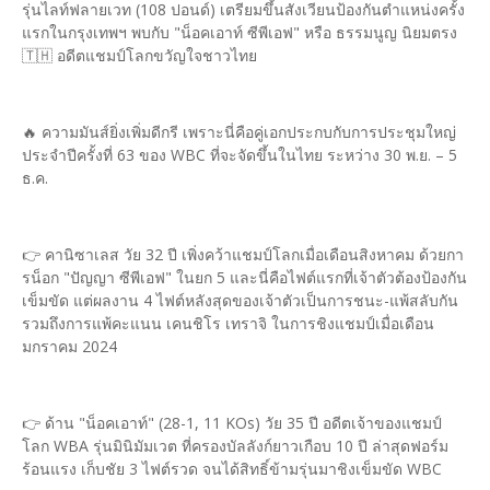
รุ่นไลท์ฟลายเวท (108 ปอนด์) เตรียมขึ้นสังเวียนป้องกันตำแหน่งครั้ง
แรกในกรุงเทพฯ พบกับ "น็อคเอาท์ ซีพีเอฟ" หรือ ธรรมนูญ นิยมตรง
🇹🇭 อดีตแชมป์โลกขวัญใจชาวไทย
🔥 ความมันส์ยิ่งเพิ่มดีกรี เพราะนี่คือคู่เอกประกบกับการประชุมใหญ่
ประจำปีครั้งที่ 63 ของ WBC ที่จะจัดขึ้นในไทย ระหว่าง 30 พ.ย. – 5
ธ.ค.
👉 คานิซาเลส วัย 32 ปี เพิ่งคว้าแชมป์โลกเมื่อเดือนสิงหาคม ด้วยกา
รน็อก "ปัญญา ซีพีเอฟ" ในยก 5 และนี่คือไฟต์แรกที่เจ้าตัวต้องป้องกัน
เข็มขัด แต่ผลงาน 4 ไฟต์หลังสุดของเจ้าตัวเป็นการชนะ-แพ้สลับกัน
รวมถึงการแพ้คะแนน เคนชิโร เทราจิ ในการชิงแชมป์เมื่อเดือน
มกราคม 2024
👉 ด้าน "น็อคเอาท์" (28-1, 11 KOs) วัย 35 ปี อดีตเจ้าของแชมป์
โลก WBA รุ่นมินิมัมเวต ที่ครองบัลลังก์ยาวเกือบ 10 ปี ล่าสุดฟอร์ม
ร้อนแรง เก็บชัย 3 ไฟต์รวด จนได้สิทธิ์ข้ามรุ่นมาชิงเข็มขัด WBC