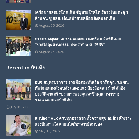
เครือข่ายลดบริโภคเค็ม ชี้ผู้ป่วยโรคไตเรื้อรังไทยทะลุ 1
ล้านคน ชู สสส. เดินหน้าขับเคลื่อนสังคมลดเค็ม
August 05, 2026
กระทรวงอุตสาหกรรมแถลงความพร้อม จัดพิธีมอบ
“รางวัลอุตสาหกรรม ประจำปี พ.ศ. 2568”
August 04, 2026
Recent in บันเทิง
อบจ.สมุทรปราการ ร่วมมือกองทัพเรือ จารึกคุณ ร.5 ขน
ทัพนักแสดงดังคับคั่ง แสดงแสงเสียงสื่อผสม มิวสิคัลอิง
ประวัติศาสตร์ “ปราการพระจุล จารึกคุณ มหาราช
ร.ศ.๑๑๒ เดอะมิวสิคัล”
July 08, 2025
สมปอง TALK ครบทุกอรรถรถ ทั้งความสุข อมยิ้ม หัวเราะ
แรงบันดาลใจ ตามสไตร์อาจารย์สมปอง
May 16, 2025