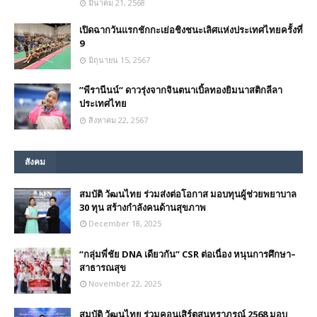
มีนาคม 21, 2568
เปิดฉากวันแรกชักกะเย่อชิงชนะเลิศแห่งประเทศไทยครั้งที่
9
มิถุนายน 15, 2567
”พีรานีนน์“​ ดาวรุ่งจากจินตนาเบิ้ลทองยิมนาสติกลีลา
ประเทศไทย
สิงหาคม 22, 2567
สังคม
สมบัติ วัฒนไทย ร่วมส่งต่อโอกาส มอบทุนผู้ช่วยพยาบาล
30 ทุน สร้างกำลังคนด้านสุขภาพ
December 18, 2025
“กลุ่มพี่ชัย DNA เดียวกัน” CSR ต่อเนื่อง หนุนการศึกษา–
สาธารณสุข
November 22, 2025
สมบัติ วัฒนไทย ร่วมคอนเสิร์ตสุนทราภรณ์ 2568 มอบ