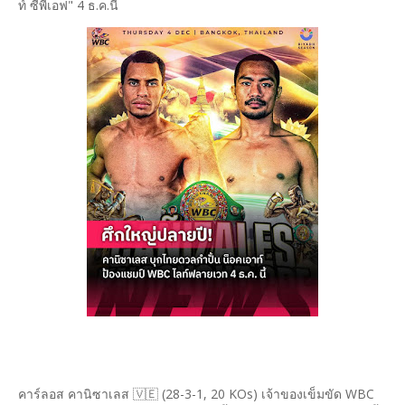
ท์ ซีพีเอฟ" 4 ธ.ค.นี้
คาร์ลอส คานิซาเลส 🇻🇪 (28-3-1, 20 KOs) เจ้าของเข็มขัด WBC