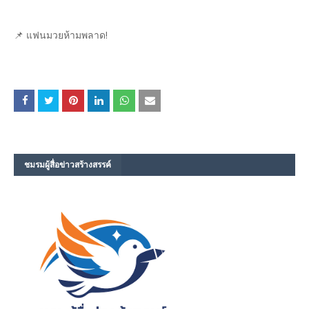
📌 แฟนมวยห้ามพลาด!
ชมรม​ผู้สื่อข่าวสร้างสรรค์​