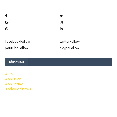
facebook
Follow
twitter
Follow
youtube
Follow
skype
Follow
เกี่ยวกับฉัน
AON
AonNews
AonToday
Todayrealnews