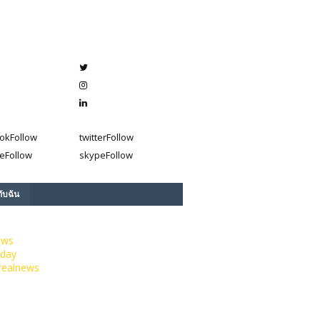
ok
Follow
twitter
Follow
e
Follow
skype
Follow
กับฉัน
ews
day
realnews