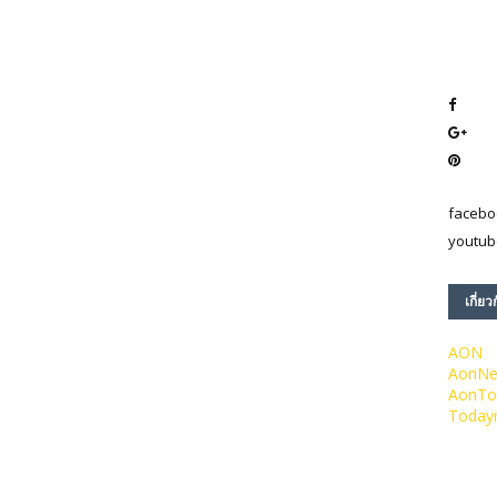
facebo
youtub
เกี่ยว
AON
AonN
AonTo
Today