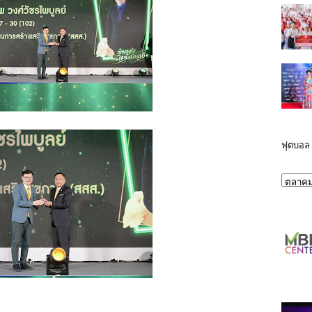
ฟุตบอล