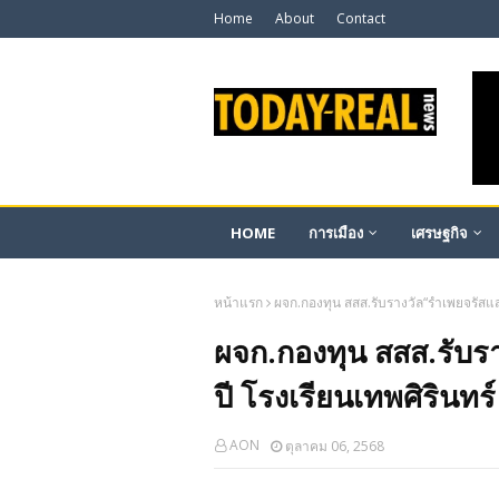
Home
About
Contact
HOME
การเมือง
เศรษฐกิจ
หน้าแรก
ผจก.กองทุน สสส.รับรางวัล“รำเพยจรัสแส
ผจก.กองทุน สสส.รับร
ปี โรงเรียนเทพศิรินทร์
AON
ตุลาคม 06, 2568