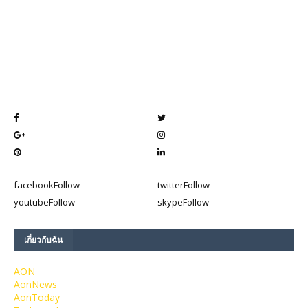
facebook
Follow
twitter
Follow
youtube
Follow
skype
Follow
เกี่ยวกับฉัน
AON
AonNews
AonToday