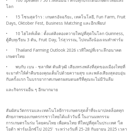
•
100 Speaker / 50 เวทีสัมมนา ครบทุกประเด็นเกษตรไทยและ
โลก
•
15 โซนสุดว้าว : เกษตรอัจฉริยะ, เทคโนโลยี, Fun Farm, Fruit
Days, Oktober Fest, Business Matching และอีกเพียบ!
•
10 ไฮไลท์เด็ด : ตั้งแต่คิงคองควายใหญ่ที่สุดในโลก Guinness,
ตู้คีบทุเรียน 3 ตัน, Fruit Day, ไร่สุวรรณ, ไปจนถึงน้องเจนทำฟาร์ม
•
Thailand Farming Outlook 2026 เวทีใหญ่ที่เจาะลึกอนาคต
เกษตรไทย
•
พบกับ เบน - ชลาทิศ ตันติวุฒิ เสียงทรงพลังที่สุดของเมืองไทยที่
จะมาทำให้ค่ำคืนของคุณเต็มไปด้วยความสุข และพลังเสียงสุดอบอุ่น
กับครั้งแรก ในบรรยากาศเกษตรผสมดนตรีที่คุณจะไม่มีวันลืม
และกิจกรรมอื่น ๆ อีกมากมาย
สัมผัสนวัตกรรมและเทคโนโลยีการเกษตรสุดล้ำที่จะมาปลดล็อคทุก
ศักยภาพของเกษตรกรชาวไทยได้แล้ววันนี้ ในงานมหกรรม
การเกษตรในร่ม โดยคนไทย เพื่อคนไทย ที่ใหญ่ที่สุดในประเทศ ‘โต
โยต้า ฟาร์มเอ็กซ์โป 2025’ ระหว่างวันที่ 25-28 กันยายน 2025 เวลา