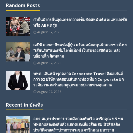
Random Posts
กำปั้นมังกรจีนสุดแกร่งกวาดเข็มขัดสหพันธ์มวยแห่งเอเชีย
หรือ ABF 3 รุ่น
August 07, 2026
เจบีซี มวยอาชีพแห่งญี่ปุ่น พร้อมสนับสนุนนักมวยชาวไทย
"เสี่ยนริส"แนะเพิ่มไฟท์แฟ็กซ์ เว็บรับรองสถิติมวย หลัง
บล็อกเล็ก ผิดพลาด
August 07, 2026
ททท. เดินหน้ารุกตลาด Corporate Travel ดึงเอเย่นต์
กว่า 52 บริษัท ทดสอบเส้นทางท่องเที่ยว Corporate ยก
ระดับภาคตะวันออกสู่จุดหมายปลายทางคุณภาพ
August 07, 2026
Recent in บันเทิง
อบจ.สมุทรปราการ ร่วมมือกองทัพเรือ จารึกคุณ ร.5 ขน
ทัพนักแสดงดังคับคั่ง แสดงแสงเสียงสื่อผสม มิวสิคัลอิง
ประวัติศาสตร์ “ปราการพระจุล จารึกคุณ มหาราช