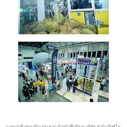
นายนรบดี ผดุงเจริญ ประธานเจ้าหน้าที่บริหาร บริษัท ฟาร์มเอ็กซ์โป