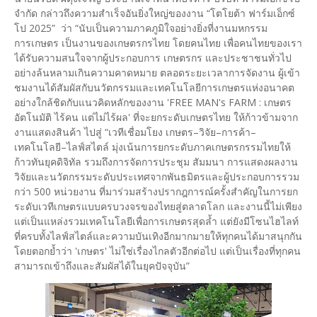
จำกัด กล่าวถึงความสำเร็จอันยิ่งใหญ่ของงาน “โตโยต้า ฟาร์มเอ็กซ์
โป 2025” ว่า “นับเป็นความภาคภูมิใจอย่างยิ่งที่งานมหกรรม
การเกษตร เป็นงานของเกษตรกรไทย โดยคนไทย เพื่อคนไทยของเรา
ได้รับความสนใจจากผู้ประกอบการ เกษตรกร และประชาชนทั่วไป
อย่างล้นหลามเกินความคาดหมาย ตลอดระยะเวลาการจัดงาน ผู้เข้า
ชมงานได้สัมผัสกับนวัตกรรมและเทคโนโลยีการเกษตรแห่งอนาคต
อย่างใกล้ชิดกับแนวคิดหลักของงาน 'FREE MAN's FARM : เกษตร
อัตโนมัติ ไร้คน แต่ไม่ไร้ผล' ที่จะยกระดับเกษตรไทย ให้ก้าวข้ามจาก
งานแสดงสินค้า ไปสู่ “เวทีเชื่อมโยง เกษตร–วิจัย–การค้า–
เทคโนโลยี–ไลฟ์สไตล์ มุ่งเน้นการยกระดับภาคเกษตรกรรมไทยให้
ก้าวทันยุคดิจิทัล รวมถึงการจัดการประชุม สัมมนา การแสดงผลงาน
วิจัยและนวัตกรรมระดับประเทศจากพันธมิตรและผู้ประกอบการรวม
กว่า 500 หน่วยงาน ที่มาร่วมสร้างปรากฎการณ์ครั้งสำคัญในการยก
ระดับเวทีเกษตรแบบครบวงจรของไทยสู่ตลาดโลก และงานนี้ไม่เพียง
แต่เป็นแหล่งรวมเทคโนโลยีเพื่อการเกษตรสุดล้ำ แต่ยังมีโซนไฮไลท์
ที่ครบทั้งไลฟ์สไตล์และความบันเทิงอีกมากมายให้ทุกคนได้มาสนุกกัน
โดยตอกย้ำว่า 'เกษตร' ไม่ใช่เรื่องไกลตัวอีกต่อไป แต่เป็นเรื่องที่ทุกคน
สามารถเข้าถึงและสัมผัสได้ในยุคปัจจุบัน”