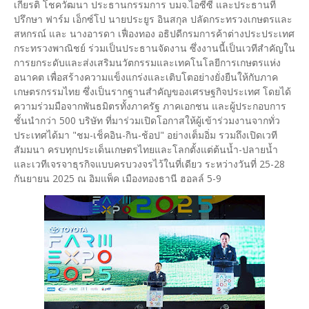
เกียรติ โชควัฒนา ประธานกรรมการ บมจ.ไอซีซี และประธานที่
ปรึกษา ฟาร์ม เอ็กซ์โป นายประยูร อินสกุล ปลัดกระทรวงเกษตรและ
สหกรณ์ และ นางอารดา เฟื่องทอง อธิปดีกรมการค้าต่างประประเทศ
กระทรวงพาณิชย์ ร่วมเป็นประธานจัดงาน ซึ่งงานนี้เป็นเวทีสำคัญใน
การยกระดับและส่งเสริมนวัตกรรมและเทคโนโลยีการเกษตรแห่ง
อนาคต เพื่อสร้างความแข็งแกร่งและเติบโตอย่างยั่งยืนให้กับภาค
เกษตรกรรมไทย ซึ่งเป็นรากฐานสำคัญของเศรษฐกิจประเทศ โดยได้
ความร่วมมือจากพันธมิตรทั้งภาครัฐ ภาคเอกชน และผู้ประกอบการ
ชั้นนำกว่า 500 บริษัท ที่มาร่วมเปิดโอกาสให้ผู้เข้าร่วมงานจากทั่ว
ประเทศได้มา "ชม-เช็คอิน-กิน-ช้อป" อย่างเต็มอิ่ม รวมถึงเปิดเวที
สัมมนา ครบทุกประเด็นเกษตรไทยและโลกตั้งแต่ต้นน้ำ-ปลายน้ำ
และเวทีเจรจาธุรกิจแบบครบวงจรไว้ในที่เดียว ระหว่างวันที่ 25-28
กันยายน 2025 ณ อิมแพ็ค เมืองทองธานี ฮอลล์ 5-9