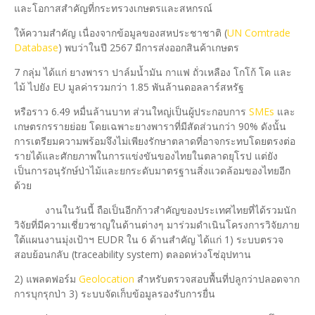
และโอกาสสำคัญที่กระทรวงเกษตรและสหกรณ์
ให้ความสำคัญ เนื่องจากข้อมูลของสหประชาชาติ (
UN Comtrade
Database
) พบว่าในปี 2567 มีการส่งออกสินค้าเกษตร
7 กลุ่ม ได้แก่ ยางพารา ปาล์มน้ำมัน กาแฟ ถั่วเหลือง โกโก้ โค และ
ไม้ ไปยัง EU มูลค่ารวมกว่า 1.85 พันล้านดอลลาร์สหรัฐ
หรือราว 6.49 หมื่นล้านบาท ส่วนใหญ่เป็นผู้ประกอบการ
SMEs
และ
เกษตรกรรายย่อย โดยเฉพาะยางพาราที่มีสัดส่วนกว่า 90% ดังนั้น
การเตรียมความพร้อมจึงไม่เพียงรักษาตลาดที่อาจกระทบโดยตรงต่อ
รายได้และศักยภาพในการแข่งขันของไทยในตลาดยุโรป แต่ยัง
เป็นการอนุรักษ์ป่าไม้และยกระดับมาตรฐานสิ่งแวดล้อมของไทยอีก
ด้วย
งานในวันนี้ ถือเป็นอีกก้าวสำคัญของประเทศไทยที่ได้รวมนัก
วิจัยที่มีความเชี่ยวชาญในด้านต่างๆ มาร่วมดำเนินโครงการวิจัยภาย
ใต้แผนงานมุ่งเป้าฯ EUDR ใน 6 ด้านสำคัญ ได้แก่ 1) ระบบตรวจ
สอบย้อนกลับ (traceability system) ตลอดห่วงโซ่อุปทาน
2) แพลตฟอร์ม
Geolocation
สำหรับตรวจสอบพื้นที่ปลูกว่าปลอดจาก
การบุกรุกป่า 3) ระบบจัดเก็บข้อมูลรองรับการยื่น