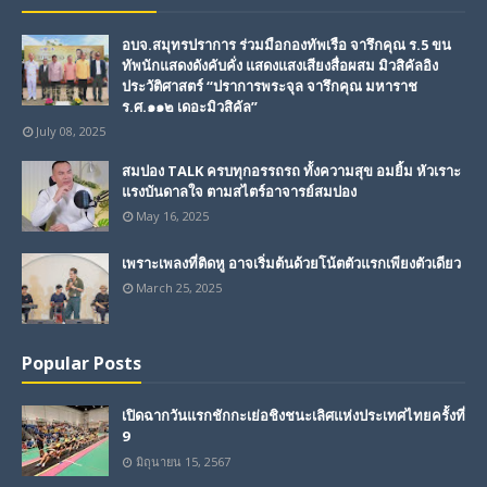
อบจ.สมุทรปราการ ร่วมมือกองทัพเรือ จารึกคุณ ร.5 ขน
ทัพนักแสดงดังคับคั่ง แสดงแสงเสียงสื่อผสม มิวสิคัลอิง
ประวัติศาสตร์ “ปราการพระจุล จารึกคุณ มหาราช
ร.ศ.๑๑๒ เดอะมิวสิคัล”
July 08, 2025
สมปอง TALK ครบทุกอรรถรถ ทั้งความสุข อมยิ้ม หัวเราะ
แรงบันดาลใจ ตามสไตร์อาจารย์สมปอง
May 16, 2025
เพราะเพลงที่ติดหู อาจเริ่มต้นด้วยโน้ตตัวแรกเพียงตัวเดียว
March 25, 2025
Popular Posts
เปิดฉากวันแรกชักกะเย่อชิงชนะเลิศแห่งประเทศไทยครั้งที่
9
มิถุนายน 15, 2567