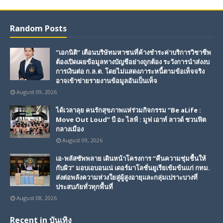
Random Posts
“เอกนิติ” เตือนบริษัทมหาชนที่ค้างชำระค่าบริการวิชาชีพ
ต้องเปิดเผยข้อมูลทางบัญชีอย่างถูกต้อง ระวังการนำส่งงบ
การเงินต่อ ก.ล.ต. โดยไม่แสดงภาระหนี้ตามข้อเท็จจริง
อาจเข้าข่ายรายงานข้อมูลอันเป็นเท็จ
August 09, 2026
ได้เวลาลุย คนรักสุขภาพแห่ร่วมกิจกรรม “Be aLife :
Move Out Loud” บี อะ ไลฟ์ : มูฟ เอาท์ ลาวด์ ชวนฟิต
กลางเมือง
August 09, 2026
เอ-พลัสซัพพลาย เดินหน้าโครงการ “คืนความชุ่มชื้นให้
กับผิว” มอบเอบอนเน่ เดอร์มาโลชั่นยูเรียเข้มข้นแก่ กทม.
ส่งต่อพลังความห่วงใยสู่ผู้สูงอายุและกลุ่มเปราะบางที่
ประสบภัยทั่วทุกพื้นที่
August 08, 2026
Recent in บันเทิง