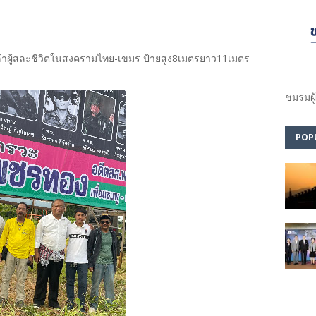
้าผู้สละชีวิตในสงครามไทย-เขมร ป้ายสูง8เมตรยาว11เมตร
ชมรม​ผู
POP