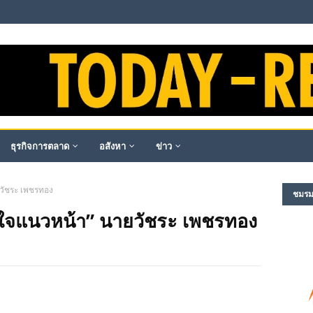
ธุรกิจการตลาด
อสังหา
ข่าว
วัชระ เพชรทอง
ชมรม​ผ
งใจแนวหน้า” นายวัชระ เพชรทอง