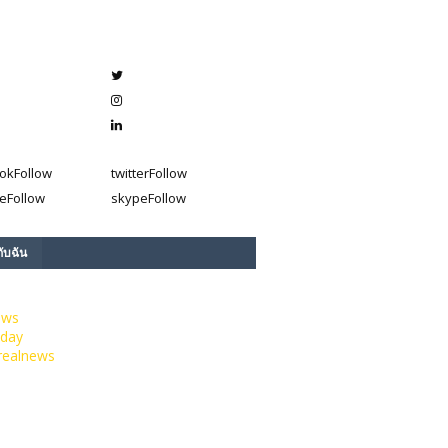
ok
Follow
twitter
Follow
e
Follow
skype
Follow
กับฉัน
ews
day
realnews