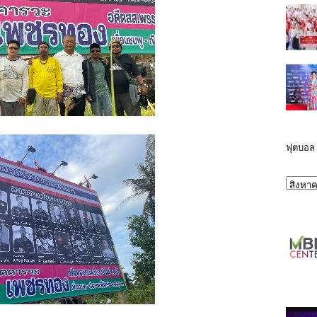
ฟุตบอล