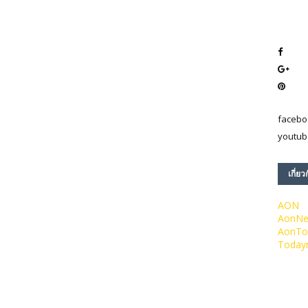
facebo
youtub
เกี่ยว
AON
AonN
AonTo
Today