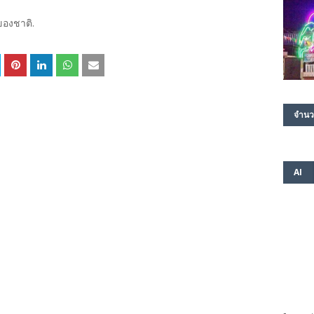
ของชาติ.
จำนว
AI