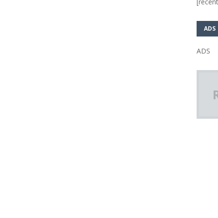
[recent
ADS
ADS