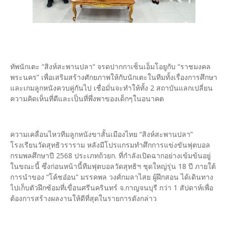
ทัพนักเตะ “สิงห์สะพานปลา“ จรดปากกาเซ็นเอ็มโอยูกับ “ราชมงคล
พระนคร” เพื่อเสริมสร้างศักยภาพให้กับนักเตะในทีมทั้งเรื่องการศึกษา
และเกมลูกหนังควบคู่กันไป เชื่อมั่นจะทำให้ทั้ง 2 สถาบันแลกเปลี่ยน
ความคิดเห็นที่ดีและเป็นที่พึ่งพาของเด็กๆในอนาคต
ความเคลื่อนไหวทีมลูกหนังขาสั้นเมืองไทย “สิงห์สะพานปลา”
โรงเรียนวัดสุทธิวราราม หลังมีโปรแกรมทำศึกการแข่งขันฟุตบอล
กรมพลศึกษาปี 2568 ประเภทถ้วยก. ที่กำลังเปิดฉากอย่างเข้มข้นอยู่
ในขณะนี้ ซึ่งก่อนหน้านี้ทีมฟุตบอลวัดสุทธิฯ ชุดใหญ่รุ่น 18 ปี ภายใต้
การนำของ “โค้ชอ๋อน” มรรคพล วงศ์กมลาไสย ผู้ฝึกสอน ได้เดินทาง
ไปเก็บตัวฝึกซ้อมที่เขื่อนศรีนครินทร์ จ.กาญจนบุรี กว่า 1 สัปดาห์เพื่อ
ต้องการสร้างผลงานให้ดีที่สุดในรายการดังกล่าว