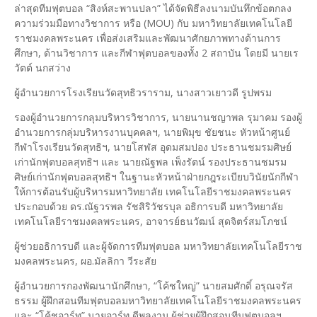
ล่าสุดทีมฟุตบอล “สิงห์สะพานปลา” ได้จัดพิธีลงนามบันทึกข้อตกลง
ความร่วมมือทางวิชาการ หรือ (MOU) กับ มหาวิทยาลัยเทคโนโลยี
ราชมงคลพระนคร เพื่อส่งเสริมและพัฒนาศักยภาพทางด้านการ
ศึกษา, ด้านวิชาการ และกีฬาฟุตบอลของทั้ง 2 สถาบัน โดยมี นายเร
วัตต์ นกสว่าง
ผู้อำนวยการโรงเรียนวัดสุทธิวราราม, นางสาวเยาวดี รูปพรม
รองผู้อำนวยการกลุมบริหารวิชาการ, นายนานชญาพล รุมาคม รองผู้
อำนวยการกลุ่มบริหารงานบุคคลฯ, นายพิมุข ชัยชนะ หัวหน้าศูนย์
กีฬาโรงเรียนวัดสุทธิฯ, นายโสฬส อุดมสมปอง ประธานชมรมศิษย์
เก่านักฟุตบอลสุทธิฯ และ นายณัฐพล เพ็งรัตน์ รองประธานชมรม
ศิษย์เก่านักฟุตบอลสุทธิฯ ในฐานะหัวหน้าฝ่ายกฎระเบียบวินัยนักกีฬา
ให้การต้อนรับผู้บริหารมหาวิทยาลัย เทคโนโลยีราชมงคลพระนคร
ประกอบด้วย ดร.ณัฐวรพล รัชสิริวัชรบุล อธิการบดี มหาวิทยาลัย
เทคโนโลยีราชมงคลพระนคร, อาจารย์ธนวัฒน์ สุดจิตร์สมโภชน์
ผู้ช่วยอธิการบดี และผู้จัดการทีมฟุตบอล มหาวิทยาลัยเทคโนโลยีราช
มงคลพระนคร, ผอ.มัลลิกา วีระสัย
ผู้อำนวยการกองพัฒนานักศึกษา, “โค้ชใหญ่” นายสมศักดิ์ อรุณจรัส
ธรรม ผู้ฝึกสอนทีมฟุตบอลมหาวิทยาลัยเทคโนโลยีราชมงคลพระนคร
และ “โค้ชอาร์ท” นายอาร์ท ดีพลงาม ผู้ช่วยผู้ฝึกสอนทีมฟุตบอลฯ