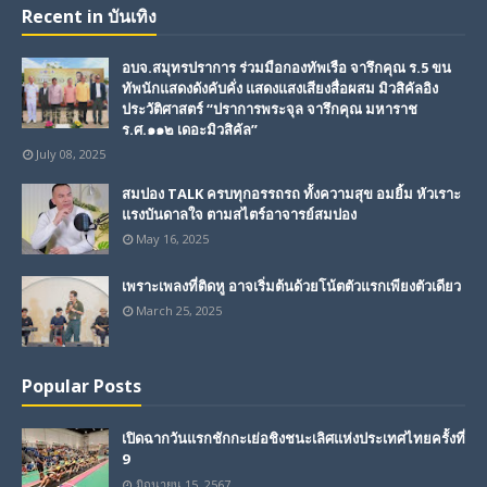
Recent in บันเทิง
อบจ.สมุทรปราการ ร่วมมือกองทัพเรือ จารึกคุณ ร.5 ขน
ทัพนักแสดงดังคับคั่ง แสดงแสงเสียงสื่อผสม มิวสิคัลอิง
ประวัติศาสตร์ “ปราการพระจุล จารึกคุณ มหาราช
ร.ศ.๑๑๒ เดอะมิวสิคัล”
July 08, 2025
สมปอง TALK ครบทุกอรรถรถ ทั้งความสุข อมยิ้ม หัวเราะ
แรงบันดาลใจ ตามสไตร์อาจารย์สมปอง
May 16, 2025
เพราะเพลงที่ติดหู อาจเริ่มต้นด้วยโน้ตตัวแรกเพียงตัวเดียว
March 25, 2025
Popular Posts
เปิดฉากวันแรกชักกะเย่อชิงชนะเลิศแห่งประเทศไทยครั้งที่
9
มิถุนายน 15, 2567