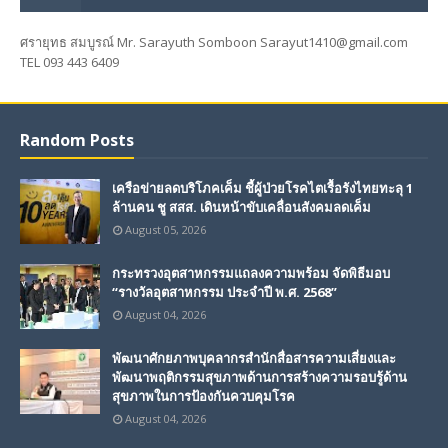
ศรายุทธ สมบูรณ์ Mr. Sarayuth Somboon Sarayut1410@gmail.com
TEL 093 443 6409
Random Posts
เครือข่ายลดบริโภคเค็ม ชี้ผู้ป่วยโรคไตเรื้อรังไทยทะลุ 1
ล้านคน ชู สสส. เดินหน้าขับเคลื่อนสังคมลดเค็ม
August 05, 2026
กระทรวงอุตสาหกรรมแถลงความพร้อม จัดพิธีมอบ
“รางวัลอุตสาหกรรม ประจำปี พ.ศ. 2568”
August 04, 2026
พัฒนาศักยภาพบุคลากรสำนักสื่อสารความเสี่ยงและ
พัฒนาพฤติกรรมสุขภาพด้านการสร้างความรอบรู้ด้าน
สุขภาพในการป้องกันควบคุมโรค
August 04, 2026