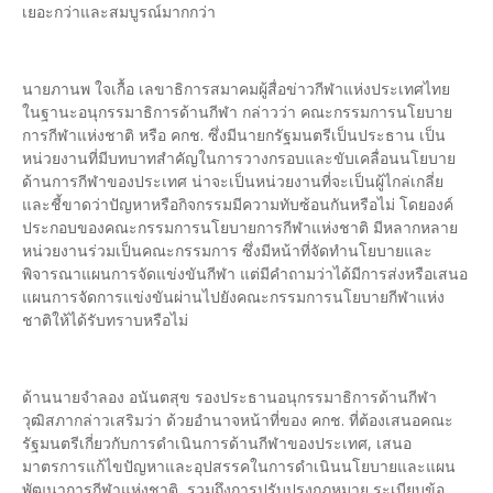
เยอะกว่าและสมบูรณ์มากกว่า
นายภานพ ใจเกื้อ เลขาธิการสมาคมผู้สื่อข่าวกีฬาแห่งประเทศไทย
ในฐานะอนุกรรมาธิการด้านกีฬา กล่าวว่า คณะกรรมการนโยบาย
การกีฬาแห่งชาติ หรือ คกช. ซึ่งมีนายกรัฐมนตรีเป็นประธาน เป็น
หน่วยงานที่มีบทบาทสำคัญในการวางกรอบและขับเคลื่อนนโยบาย
ด้านการกีฬาของประเทศ น่าจะเป็นหน่วยงานที่จะเป็นผู้ไกล่เกลี่ย
และชี้ขาดว่าปัญหาหรือกิจกรรมมีความทับซ้อนกันหรือไม่ โดยองค์
ประกอบของคณะกรรมการนโยบายการกีฬาแห่งชาติ มีหลากหลาย
หน่วยงานร่วมเป็นคณะกรรมการ ซึ่งมีหน้าที่จัดทำนโยบายและ
พิจารณาแผนการจัดแข่งขันกีฬา แต่มีคำถามว่าได้มีการส่งหรือเสนอ
แผนการจัดการแข่งขันผ่านไปยังคณะกรรมการนโยบายกีฬาแห่ง
ชาติให้ได้รับทราบหรือไม่
ด้านนายจำลอง อนันตสุข รองประธานอนุกรรมาธิการด้านกีฬา
วุฒิสภากล่าวเสริมว่า ด้วยอำนาจหน้าที่ของ คกช. ที่ต้องเสนอคณะ
รัฐมนตรีเกี่ยวกับการดำเนินการด้านกีฬาของประเทศ, เสนอ
มาตรการแก้ไขปัญหาและอุปสรรคในการดำเนินนโยบายและแผน
พัฒนาการกีฬาแห่งชาติ, รวมถึงการปรับปรุงกฎหมาย ระเบียบข้อ