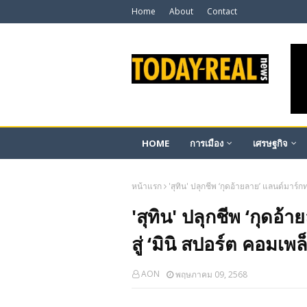
Home
About
Contact
HOME
การเมือง
เศรษฐกิจ
หน้าแรก
'สุทิน' ปลุกชีพ ‘กุดอ้ายลาย’ แลนด์มาร์กท
'สุทิน' ปลุกชีพ ‘กุดอ้
สู่ ‘มินิ สปอร์ต คอมเพ
AON
พฤษภาคม 09, 2568