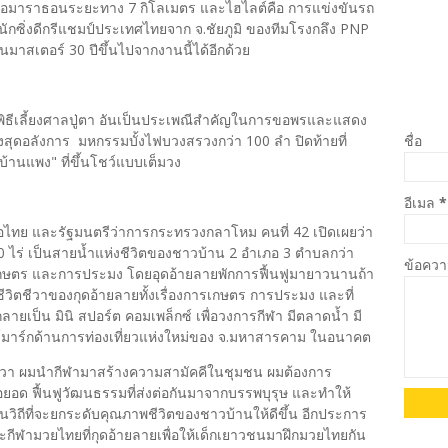
เรือมาราธอนระยะทาง 7 กิโลเมตร และไฮไลต์คือ การแข่งขันรถ
นักซิ่งดีกรีแชมป์ประเทศไทยจาก จ.ชัยภูมิ ของทีมโรงกลึง PNP
มาสเตอร์ 30 ปีขึ้นไปจากงานนี้ได้อีกด้วย
 พิธีเลี้ยงศาลปู่ตา อันเป็นประเพณีสำคัญในการขอพรและแสดง
ชื่อ
สุดอลังการ มหกรรมบั้งไฟบวงสรวงกว่า 100 ลำ ปิดท้ายที่
แพง" ที่ขึ้นโชว์แบบเต็มวง
อีเมล
*
ื่อไทย และรัฐมนตรีว่าการกระทรวงกลาโหม คนที่ 42 เปิดเผยว่า
000 ไร่ เป็นสายน้ำแห่งชีวิตของชาวบ้าน 2 อำเภอ 3 ตำบลกว่า
ข้อคว
รเกษตร และการประมง โดยอุดอ้ายลายพักการฟื้นฟูมายาวนานถ้า
กชีวิตชีวาของกุดอ้ายลายทั้งเรื่องการเกษตร การประมง และที่
ายเป็น มินิ สปอร์ต คอมเพล็กซ์ เพื่อวงการกีฬา มีตลาดน้ำ มี
์มาร์กด้านการท่องเที่ยวแห่งใหม่ของ จ.มหาสารคาม ในอนาคต
ิตชีวา ผมนำกีฬามาสร้างความสามัคคีในชุมชน ผมต้องการ
ต่อยอด ฟื้นฟูวัฒนธรรมที่ส่งต่อกันมาจากบรรพบุรุษ และทำให้
วิถีที่จะยกระดับคุณภาพชีวิตของชาวบ้านให้ดีขึ้น อีกประการ
ักษะกีฬามวยไทยที่กุดอ้ายลายเพื่อให้เด็กเยาวชนมาฝึกมวยไทยกัน