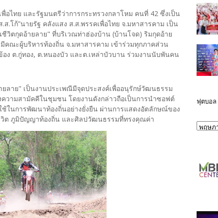
พื่อไทย และรัฐมนตรีว่าการกระทรวงกลาโหม คนที่ 42 ซึ่งเป็น
ส.ส.โก้”นายรัฐ คลังแสง ส.ส.พรรคเพื่อไทย จ.มหาสารคาม เป็น
วิตกุดอ้ายลาย" ที่บริเวณท่าฮ่องบ้าน (บ้านโจด) ริมกุดอ้าย
มีคณะผู้บริหารท้องถิ่น จ.มหาสารคาม เข้าร่วมทุกภาคส่วน
วข้อง ต.กู่ทอง, ต.หนองบัว และต.เหล่าบัวบาน ร่วมงานนับพันคน
ยลาย" เป็นงานประเพณีมีจุดประสงค์เพื่ออนุรักษ์วัฒนธรรม
สร้างความสามัคคีในชุมชน โดยงานดังกล่าวถือเป็นการนำซอฟต์
ฟุตบอล
้ในการพัฒนาท้องถิ่นอย่างยั่งยืน ผ่านการแสดงอัตลักษณ์ของ
ชีวิต ภูมิปัญญาท้องถิ่น และศิลปวัฒนธรรมที่ทรงคุณค่า