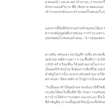
ต.หนองบัว และต.เหล่าบัวบาน), การแข่ง
จักรยานยนต์วิบาก ที่มี เชิดชาย พลดงนอก 
เข้าร่วมแข่งขันและคว้าแชมป์ไปครองในรุ่น
นอกจากนี้ยังมีกิจกรรมสำหรับชุมชนได้แก่
ความกตัญญูต่อผีบรรพบุรุษ การรำบวงสรวง
มหรสพสมโภชหมอลำคณะ "สาวน้อยเพชรบ้าน
ดร.สุทิน คลังแสง สส.บัญชีรายชื่อ พรรคเพ
กุดอ้ายลายมีความยาว 9 กม.พื้นที่กว่า 8,
2,000 ครัวเรือนที่จะใช้กุดอ้ายลายในกา
เป็นคนก็กำลังป่วย จึงต้องการคืนชีวิต ปลุ
สำคัญไปกว่านั้น จะยกระดับกุดอ้ายลายให้กล
ตลาดปลา มีตลาดผัก นำไปสู่การเป็นแลนด
“วันนี้ผมมาทำให้กุดอ้ายลายกลับมามีชีว
กระตุ้นให้คนในพื้นที่สำนึก รักษา ร่วมกัน
ชาวบ้านได้ทำการเกษตร และประมง ซึ่งเป็น
ที่สำคัญคือ เราจะตั้งศูนย์เรียนรู้และฝึกท