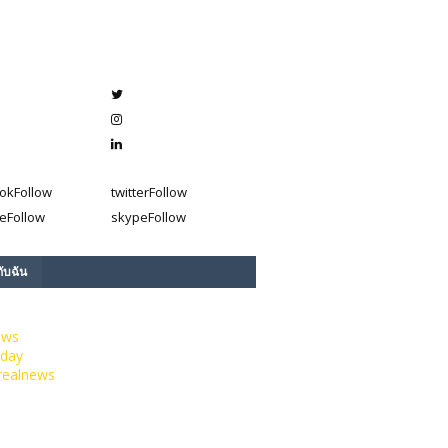
ok
Follow
twitter
Follow
e
Follow
skype
Follow
กับฉัน
ews
day
realnews