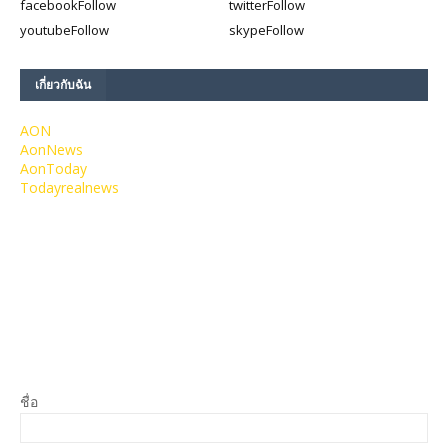
facebook
Follow
twitter
Follow
youtube
Follow
skype
Follow
เกี่ยวกับฉัน
AON
AonNews
AonToday
Todayrealnews
ชื่อ