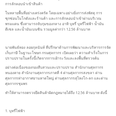
การลักลอบนำเข้าสินค้า
ในหลายพื้นที่อย่างเคร่งครัด โดยเฉพาะอย่างยิ่งการส่งพัสดุ การ
ซุกซ่อนในโกดังและร้านค้า และการลักลอบนำเข้าผ่านบริเวณ
พรมแดน ซึ่งสามารถจับกุมของกลาง อาทิ บุหรี่ บุหรี่ไฟฟ้า น้ำมัน
ดีเซล และน้ำมันเบนซิน รวมมูลค่ากว่า 12.56 ล้านบาท
นายพันธ์ทอง ลอยกุลนันท์ ที่ปรึกษาด้านการพัฒนาและบริหารการจัด
เก็บภาษี ในฐานะโฆษก กรมศุลกากร เปิดเผยว่า ความสำเร็จในการ
ปราบปรามในครั้งนี้เกิดจากการเฝ้าระวังและลงพื้นที่ตรวจค้น
อย่างต่อเนื่องของกองสืบสวนและปราบปราม สำนักงานศุลกากร
หนองคาย สำนักงานศุลกากรภาคที่ 4 ด่านศุลกากรสงขลา ด่าน
ศุลกากรท่าอากาศยานหาดใหญ่ ด่านศุลกากรสุไหงโก-ลก และด่าน
ศุลกากรชุมพร
ทำให้สามารถตรวจยึดสินค้าผิดกฎหมายได้ถึง 12.56 ล้านบาท ดังนี้
1. บุหรี่ไฟฟ้า