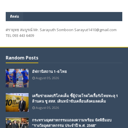
ติดต่อ
ศรายุทธ สมบูรณ์ Mr. Sarayuth Somboon Sarayut1410@gmail.com
TEL 093 443 6409
Random Posts
อัฟกานิสถาน 1-6 ไทย
August 05, 2026
เครือข่ายลดบริโภคเค็ม ชี้ผู้ป่วยโรคไตเรื้อรังไทยทะลุ 1
ล้านคน ชู สสส. เดินหน้าขับเคลื่อนสังคมลดเค็ม
August 05, 2026
กระทรวงอุตสาหกรรมแถลงความพร้อม จัดพิธีมอบ
“รางวัลอุตสาหกรรม ประจำปี พ.ศ. 2568”