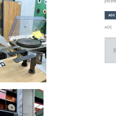
[recent
ADS
ADS