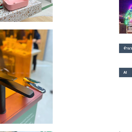
จำนว
AI