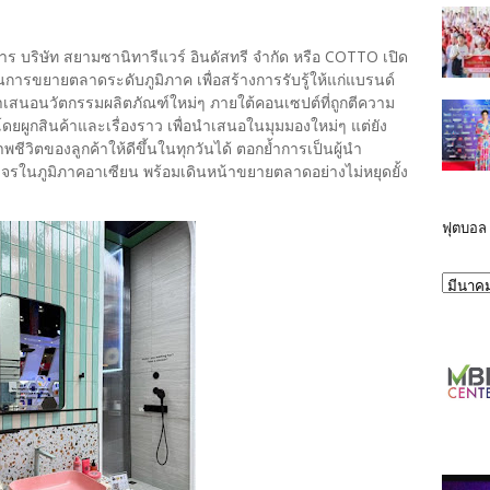
การ บริษัท สยามซานิทารีแวร์ อินดัสทรี จำกัด หรือ COTTO เปิด
านการขยายตลาดระดับภูมิภาค เพื่อสร้างการรับรู้ให้แก่แบรนด์
นำเสนอนวัตกรรมผลิตภัณฑ์ใหม่ๆ ภายใต้คอนเซปต์ที่ถูกตีความ
ยผูกสินค้าและเรื่องราว เพื่อนำเสนอในมุมมองใหม่ๆ แต่ยัง
วิตของลูกค้าให้ดีขึ้นในทุกวันได้ ตอกย้ำการเป็นผู้นำ
จรในภูมิภาคอาเซียน พร้อมเดินหน้าขยายตลาดอย่างไม่หยุดยั้ง
ฟุตบอล