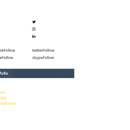
ok
Follow
twitter
Follow
e
Follow
skype
Follow
กับฉัน
ews
day
realnews