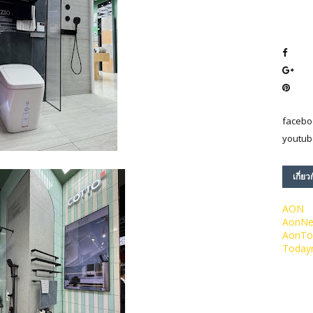
facebo
youtub
เกี่ยว
AON
AonN
AonTo
Today