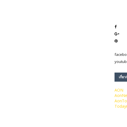
facebo
youtub
เกี่ยว
AON
AonN
AonTo
Today