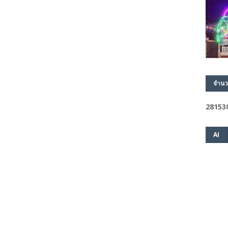
จำนว
2
8
1
5
3
AI