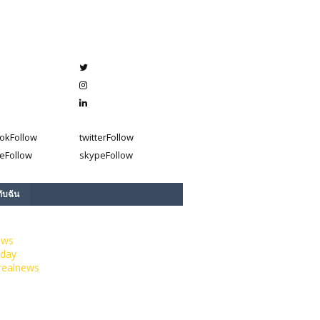
ok
Follow
twitter
Follow
e
Follow
skype
Follow
กับฉัน
ews
day
realnews