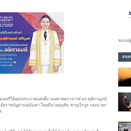
ชมรม​ผู
POP
ฐมนตรีได้ออกประกาศแต่งตั้ง รองศาสตราจารย์ ดร.ชุติกาญจน์
ยาลัยราชภัฏสวนสุนันทา โดยมีนายอนุทิน ชาญวีรกูล รองนายก
าร