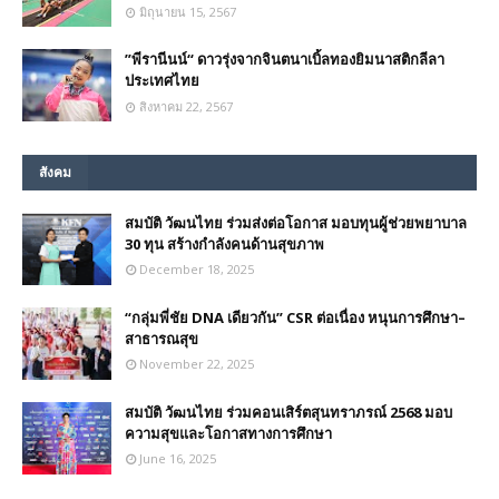
มิถุนายน 15, 2567
”พีรานีนน์“​ ดาวรุ่งจากจินตนาเบิ้ลทองยิมนาสติกลีลา
ประเทศไทย
สิงหาคม 22, 2567
สังคม
สมบัติ วัฒนไทย ร่วมส่งต่อโอกาส มอบทุนผู้ช่วยพยาบาล
30 ทุน สร้างกำลังคนด้านสุขภาพ
December 18, 2025
“กลุ่มพี่ชัย DNA เดียวกัน” CSR ต่อเนื่อง หนุนการศึกษา–
สาธารณสุข
November 22, 2025
สมบัติ วัฒนไทย ร่วมคอนเสิร์ตสุนทราภรณ์ 2568 มอบ
ความสุขและโอกาสทางการศึกษา
June 16, 2025