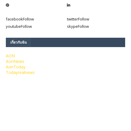
facebook
Follow
twitter
Follow
youtube
Follow
skype
Follow
เกี่ยวกับฉัน
AON
AonNews
AonToday
Todayrealnews