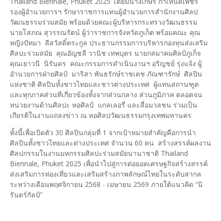
Thailand Biennale, Phuket 2025 โดยมีนางเกษร กำเหนิดเพ็ชร
รองผู้อำนวยการฯ รักษาราชการแทนผู้อำนวยการสำนักงานศิลป
วัฒนธรรมร่วมสมัย พร้อมด้วยคณะผู้บริหารกระทรวงวัฒนธรรม
นายโสภณ สุวรรณรัตน์ ผู้ว่าราชการจังหวัดภูเก็ต พร้อมคณะ คุณ
หญิงปัทมา ลีสวัสดิ์ตระกูล ประธานกรรมการบริหารกองทุนส่งเสริม
ศิลปะร่วมสมัย คุณอัญชลี วานิช เทพบุตร นายกสมาคมศิลป์ภูเก็จ
คุณเยาวนี นิรันดร คณะกรรมการดำเนินงานฯ อริญชย์ รุ่งแจ้ง ผู้
อำนวยการฝ่ายศิลป์ มาริสา พันธรักษ์ราชเดช ภัณฑารักษ์ ศิลปิน
แห่งชาติ ศิลปินทั้งชาวไทยและชาวต่างประเทศ ผู้แทนสถานฑูต
และทุกภาคส่วนที่เกี่ยวข้องทั้งจากส่วนกลาง ส่วนภูมิภาค ตลอดจน
หน่วยงานด้านศิลปะ หอศิลป์ แกลเลอรี่ และสื่อมวลชน ร่วมเป็น
เกียรติในงานแถลงข่าว ณ หอศิลปวัฒนธรรมกรุงเทพมหานคร
ทั้งนี้เพื่อเปิดตัว 30 ศิลปินกลุ่มที่ 1 จากเป้าหมายสำคัญคือการนำ
ศิลปินทั้งชาวไทยและต่างประเทศ จำนวน 60 คน สร้างสรรค์ผลงาน
ศิลปกรรมในงานมหกรรมศิลปะร่วมสมัยนานาชาติ Thailand
Biennale, Phuket 2025 เพื่อนำไปสู่การต่อยอดเศรษฐกิจสร้างสรรค์
ส่งเสริมการท่องเที่ยวและเสริมสร้างภาพลักษณ์ไทยในระดับสากล
ระหว่างเดือนพฤศจิกายน 2568 - เมษายน 2569 ภายใต้แนวคิด “นิ
รันดร์กัลป์”