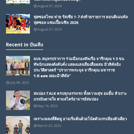
August 07, 2026
ฟุตซอลไทย พ่าย รัสเซีย 1-7 ส่งท้ายรายการ คอนติเนนทัล
ฟุตซอล แชมเปี้ยนชิพ 2026
August 07, 2026
Recent in บันเทิง
อบจ.สมุทรปราการ ร่วมมือกองทัพเรือ จารึกคุณ ร.5 ขน
ทัพนักแสดงดังคับคั่ง แสดงแสงเสียงสื่อผสม มิวสิคัลอิง
ประวัติศาสตร์ “ปราการพระจุล จารึกคุณ มหาราช
ร.ศ.๑๑๒ เดอะมิวสิคัล”
July 08, 2025
สมปอง TALK ครบทุกอรรถรถ ทั้งความสุข อมยิ้ม หัวเราะ
แรงบันดาลใจ ตามสไตร์อาจารย์สมปอง
May 16, 2025
เพราะเพลงที่ติดหู อาจเริ่มต้นด้วยโน้ตตัวแรกเพียงตัวเดียว
March 25, 2025