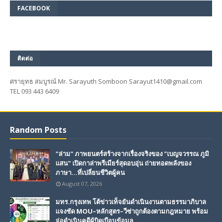
FACEBOOK
ติดต่อ
ศรายุทธ สมบูรณ์ Mr. Sarayuth Somboon Sarayut1410@gmail.com
TEL 093 443 6409
Random Posts
"ล่าม" ภาพยนตร์สร้างจากเรื่องจริงของ "เบญจวรรณ ภูมิ
แสน" เปิดกาล่าพรีเมียร์สุดอบอุ่น ถ่ายทอดพลังของ
ภาษา...ที่เปลี่ยนชีวิตผู้คน
August 07, 2026
มทร.กรุงเทพ โต้ข่าวเท็จยันดำเนินงานตามธรรมาภิบาล
แจงชัด MOU–หลักสูตร–วีซ่าถูกต้องตามกฎหมาย พร้อม
จ่อดำเนินคดีผู้บิดเบือนข้อมูล