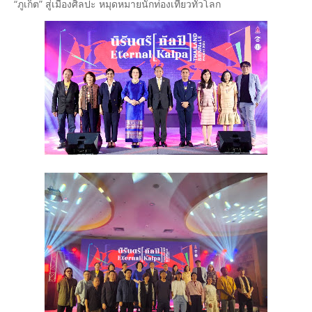
“ภูเก็ต” สู่เมืองศิลปะ หมุดหมายนักท่องเที่ยวทั่วโลก