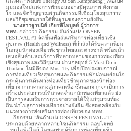
แนวคิด “Nature Therapy At San Kamphaeng” เพื่อเปิด
มุมมองใหม่แห่งการพักผ่อนอย่างมีคุณภาพ ทั้งกาย
ใจ และจิตวิญญาณผ่านกิจกรรมที่เชื่อมโยงสุขภาวะ
และวิถีชุมชนภายใต้พื้นฐานของความยั่งยืน
นางสาวฐาปนีย์ เกียรติไพบูลย์ ผู้ว่าการ
ททท.
กล่าวว่า กิจกรรม สันกำแปง ONSEN
FESTIVAL #1 จัดขึ้นเพื่อส่งเสริมการท่องเที่ยวเชิง
สุขภาพ (Health and Wellness) ที่กำลังได้รับความนิยม
ในกลุ่มนักท่องเที่ยวทั้งชาวไทยและต่างชาติ พร้อมนำ
เสนอสินค้าและบริการที่หลากหลายของการท่องเที่ยว
เชิงสุขภาพและวิถีชุมชน ผ่านกลยุทธ์ 5 Must Do in
Thailand ในมิติของ Must Try เพื่อเปิดประสบการณ์
การท่องเที่ยวเชิงสุขภาพและกิจกรรมพักผ่อนหย่อนใจ
กระตุ้นการเดินทางท่องเที่ยวข้ามภาคของนักท่อง
เที่ยวจากภาคกลางสู่ภาคเหนือ ซึ่งนอกจากจะเป็นการ
สร้างประสบการณ์ที่น่าจดจำแก่นักท่องเที่ยวแล้ว ยัง
เป็นการส่งเสริมการกระจายรายได้ให้แก่ชุมชนท้อง
ถิ่น นำไปสู่การท่องเที่ยวอย่างยั่งยืน ซึ่งสอดคล้องกับ
แนวทางการส่งเสริมการท่องเที่ยวของ ททท.
กิจกรรม “สันกำแปง ONSEN FESTIVAL #1”
ประกอบด้วยหลากหลายโซนกิจกรรม ตอบโจทย์
ทุกไลฟ์สไตล์ โดยเฉพาะผู้รักการท่องเที่ยวเชิง