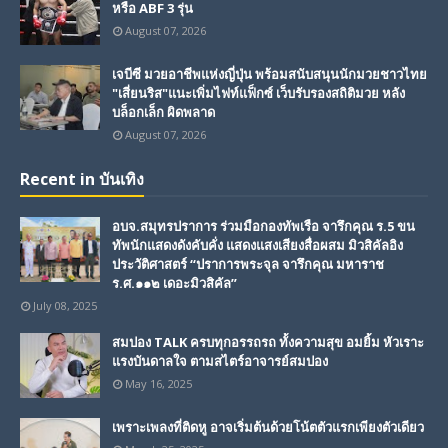
หรือ ABF 3 รุ่น
August 07, 2026
เจบีซี มวยอาชีพแห่งญี่ปุ่น พร้อมสนับสนุนนักมวยชาวไทย
"เสี่ยนริส"แนะเพิ่มไฟท์แฟ็กซ์ เว็บรับรองสถิติมวย หลัง
บล็อกเล็ก ผิดพลาด
August 07, 2026
Recent in บันเทิง
อบจ.สมุทรปราการ ร่วมมือกองทัพเรือ จารึกคุณ ร.5 ขน
ทัพนักแสดงดังคับคั่ง แสดงแสงเสียงสื่อผสม มิวสิคัลอิง
ประวัติศาสตร์ “ปราการพระจุล จารึกคุณ มหาราช
ร.ศ.๑๑๒ เดอะมิวสิคัล”
July 08, 2025
สมปอง TALK ครบทุกอรรถรถ ทั้งความสุข อมยิ้ม หัวเราะ
แรงบันดาลใจ ตามสไตร์อาจารย์สมปอง
May 16, 2025
เพราะเพลงที่ติดหู อาจเริ่มต้นด้วยโน้ตตัวแรกเพียงตัวเดียว