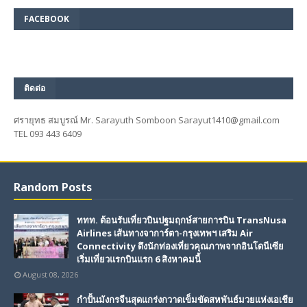
FACEBOOK
ติดต่อ
ศรายุทธ สมบูรณ์ Mr. Sarayuth Somboon Sarayut1410@gmail.com
TEL 093 443 6409
Random Posts
ททท. ต้อนรับเที่ยวบินปฐมฤกษ์สายการบิน TransNusa
Airlines เส้นทางจาการ์ตา-กรุงเทพฯ เสริม Air
Connectivity ดึงนักท่องเที่ยวคุณภาพจากอินโดนีเซีย
เริ่มเที่ยวแรกบินแรก 6 สิงหาคมนี้
August 08, 2026
กำปั้นมังกรจีนสุดแกร่งกวาดเข็มขัดสหพันธ์มวยแห่งเอเชีย