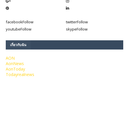
facebook
Follow
twitter
Follow
youtube
Follow
skype
Follow
เกี่ยวกับฉัน
AON
AonNews
AonToday
Todayrealnews