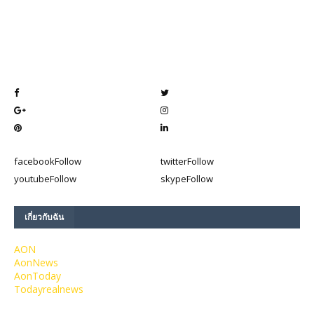
facebook
Follow
twitter
Follow
youtube
Follow
skype
Follow
เกี่ยวกับฉัน
AON
AonNews
AonToday
Todayrealnews