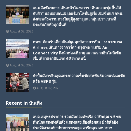
เอ-พลัสซัพพลาย เดินหน้าโครงการ “คืนความชุ่มชื้นให้
กับผิว” มอบเอบอนเน่ เดอร์มาโลชั่นยูเรียเข้มข้นแก่ กทม.
ส่งต่อพลังความห่วงใยสู่ผู้สูงอายุและกลุ่มเปราะบางที่
ประสบภัยทั่วทุกพื้นที่
August 08, 2026
ททท. ต้อนรับเที่ยวบินปฐมฤกษ์สายการบิน TransNusa
Airlines เส้นทางจาการ์ตา-กรุงเทพฯ เสริม Air
Connectivity ดึงนักท่องเที่ยวคุณภาพจากอินโดนีเซีย
เริ่มเที่ยวแรกบินแรก 6 สิงหาคมนี้
August 08, 2026
กำปั้นมังกรจีนสุดแกร่งกวาดเข็มขัดสหพันธ์มวยแห่งเอเชีย
หรือ ABF 3 รุ่น
August 07, 2026
Recent in บันเทิง
อบจ.สมุทรปราการ ร่วมมือกองทัพเรือ จารึกคุณ ร.5 ขน
ทัพนักแสดงดังคับคั่ง แสดงแสงเสียงสื่อผสม มิวสิคัลอิง
ประวัติศาสตร์ “ปราการพระจุล จารึกคุณ มหาราช