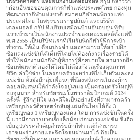
ประวัติศาสตร์ และพนักงานเดอะมอลล์ กรุ๊ป
กล่าวว่า
“ก่อนอื่นขอขอบคุณการกีฬาแห่งประเทศไทย กองทุน
พัฒนาการกีฬาแห่งชาติ สมาคมกีฬาคนพิการแห่ง
ประเทศไทย ในพระบรมราชูปถัมภ์ และบริษัท
เดอะมอลล์ กรุ๊ป ที่เปรียบเสมือนบ้านอันอบอุ่น ที่รับ
แววเข้ามาเป็นพนักงานประจำของเดอะมอลล์ตั้งแต่ปี
พ.ศ 2555 เป็นบริษัทแรกที่เริ่มรับนักกีฬาผู้พิการเข้า
ทำงาน ให้เงินเดือนประจำ และสามารถให้ลาไปฝึก
ซ้อมลงแข่งขันได้เต็มที่โดยไม่ต้องกังวลเรื่องรายได้
ทำให้พนักงานนักกีฬาผู้พิการรู้สึกสบายใจ สามารถฝึก
ซ้อมพัฒนาตัวเองได้โดยไม่ต้องกังวลเรื่องคุณภาพ
ชีวิต ค่าใช้จ่ายในครอบครัวระหว่างที่ไปเก็บตัวและลง
แข่งขัน ทั้งยังมีกลุ่มเพื่อนๆ พี่น้องพนักงานในองค์กร
คอยสนับสนุนให้กำลังใจอยู่เสมอ เป็นครอบครัวใหญ่ที่
อบอุ่นมาก สำหรับชัยชนะในพาราลิมปิกเกมส์ 2024
ครั้งนี้ รู้สึกภูมิใจ และดีใจเป็นอย่างยิ่งที่สามารถคว้า
เหรียญประวัติศาสตร์กลับสู่แผ่นดินไทยได้ถึง 3
เหรียญทอง 1 เหรียญทองแดง โดย การแข่งขันในครั้ง
นี้ แววมีอาการบาดเจ็บเล็กน้อยก่อนการแข่งขัน ซึ่งถือ
เป็นอุปสรรคสำคัญสำหรับนักกีฬา แต่ก็สามารถ
เอาชนะร่างกายและจิตใจจนผ่านมาได้ ถือเป็น
ชัยชนะที่เกินคาด และ ขอบคุณทุกกำลังใจจากแฟนๆ