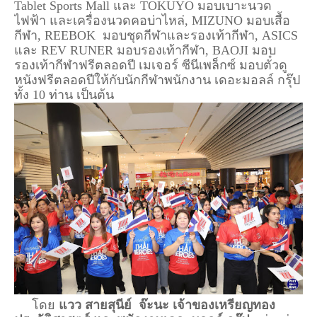
Tablet Sports Mall และ TOKUYO มอบเบาะนวด
ไฟฟ้า และเครื่องนวดคอบ่าไหล่, MIZUNO มอบเสื้อ
กีฬา, REEBOK มอบชุดกีฬาและรองเท้ากีฬา, ASICS
และ REV RUNER มอบรองเท้ากีฬา, BAOJI มอบ
รองเท้ากีฬาฟรีตลอดปี เมเจอร์ ซีนีเพล็กซ์ มอบตั๋วดู
หนังฟรีตลอดปีให้กับนักกีฬาพนักงาน เดอะมอลล์ กรุ๊ป
ทั้ง 10 ท่าน เป็นต้น
โดย
แวว สายสุนีย์ จ๊ะนะ เจ้าของเหรียญทอง