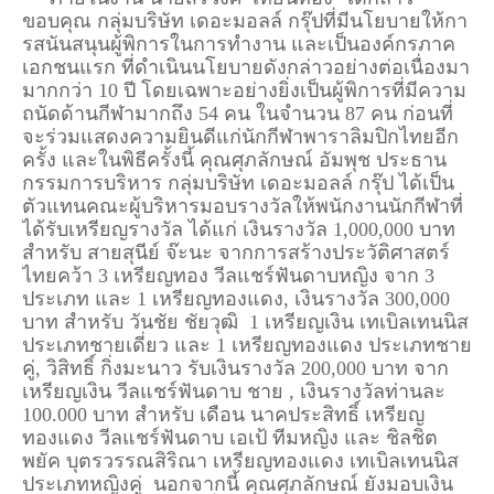
ขอบคุณ กลุ่มบริษัท เดอะมอลล์ กรุ๊ปที่มีนโยบายให้กา
รสนันสนุนผู้พิการในการทำงาน และเป็นองค์กรภาค
เอกชนแรก ที่ดำเนินนโยบายดังกล่าวอย่างต่อเนื่องมา
มากกว่า 10 ปี โดยเฉพาะอย่างยิ่งเป็นผู้พิการที่มีความ
ถนัดด้านกีฬามากถึง 54 คน ในจำนวน 87 คน ก่อนที่
จะร่วมแสดงความยินดีแก่นักกีฬาพาราลิมปิกไทยอีก
ครั้ง และในพิธีครั้งนี้ คุณศุภลักษณ์ อัมพุช ประธาน
กรรมการบริหาร กลุ่มบริษัท เดอะมอลล์ กรุ๊ป ได้เป็น
ตัวแทนคณะผู้บริหารมอบรางวัลให้พนักงานนักกีฬาที่
ได้รับเหรียญรางวัล ได้แก่ เงินรางวัล 1,000,000 บาท
สำหรับ สายสุนีย์ จ๊ะนะ จากการสร้างประวัติศาสตร์
ไทยคว้า 3 เหรียญทอง วีลแชร์ฟันดาบหญิง จาก 3
ประเภท และ 1 เหรียญทองแดง, เงินรางวัล 300,000
บาท สำหรับ วันชัย ชัยวุฒิ 1 เหรียญเงิน เทเบิลเทนนิส
ประเภทชายเดี่ยว และ 1 เหรียญทองแดง ประเภทชาย
คู่, วิสิทธิ์ กิ่งมะนาว รับเงินรางวัล 200,000 บาท จาก
เหรียญเงิน วีลแชร์ฟันดาบ ชาย , เงินรางวัลท่านละ
100.000 บาท สำหรับ เดือน นาคประสิทธิ์ เหรียญ
ทองแดง วีลแชร์ฟันดาบ เอเป้ ทีมหญิง และ ชิลชิต
พยัค บุตรวรรณสิริณา เหรียญทองแดง เทเบิลเทนนิส
ประเภทหญิงคู่ นอกจากนี้ คุณศุภลักษณ์ ยังมอบเงิน