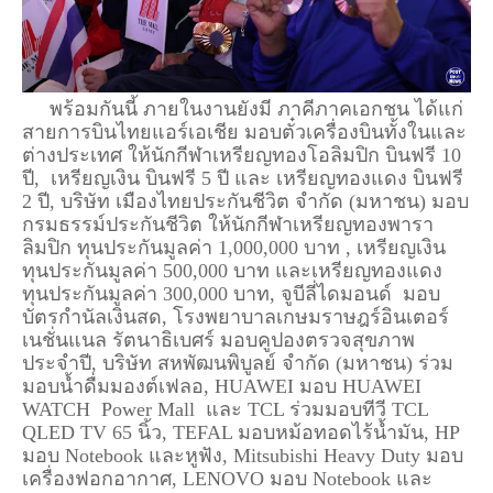
พร้อมกันนี้ ภายในงานยังมี ภาคีภาคเอกชน ได้แก่
สายการบินไทยแอร์เอเชีย มอบตั๋วเครื่องบินทั้งในและ
ต่างประเทศ ให้นักกีฬาเหรียญทองโอลิมปิก บินฟรี 10
ปี, เหรียญเงิน บินฟรี 5 ปี และ เหรียญทองแดง บินฟรี
2 ปี, บริษัท เมืองไทยประกันชีวิต จำกัด (มหาชน) มอบ
กรมธรรม์ประกันชีวิต ให้นักกีฬาเหรียญทองพารา
ลิมปิก ทุนประกันมูลค่า 1,000,000 บาท , เหรียญเงิน
ทุนประกันมูลค่า 500,000 บาท และเหรียญทองแดง
ทุนประกันมูลค่า 300,000 บาท, จูบีลี่ไดมอนด์ มอบ
บัตรกำนัลเงินสด, โรงพยาบาลเกษมราษฎร์อินเตอร์
เนชั่นแนล รัตนาธิเบศร์ มอบคูปองตรวจสุขภาพ
ประจำปี, บริษัท สหพัฒนพิบูลย์ จำกัด (มหาชน) ร่วม
มอบน้ำดื่มมองต์เฟลอ, HUAWEI มอบ HUAWEI
WATCH Power Mall และ TCL ร่วมมอบทีวี TCL
QLED TV 65 นิ้ว, TEFAL มอบหม้อทอดไร้น้ำมัน, HP
มอบ Notebook และหูฟัง, Mitsubishi Heavy Duty มอบ
เครื่องฟอกอากาศ, LENOVO มอบ Notebook และ