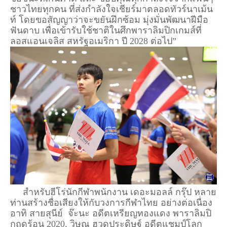
ชาวไทยทุกคน ที่ส่งกำลังใจเชียร์มาตลอดทัวร์นาเม้น
ท์ โดยขอสัญญาว่าจะขยันฝึกซ้อม มุ่งมั่นพัฒนาฝีมือ
ฟันดาบ เพื่อเข้ารับใช้ชาติในศึกพาราลิมปิกเกมส์ที่
ลอสแอนเจลิส สหรัฐอเมริกา ปี 2028 ต่อไป”
สำหรับฮีโร่นักกีฬาพนักงาน เดอะมอลล์ กรุ๊ป หลาย
ท่านสร้างชื่อเสียงให้กับวงการกีฬาไทย อย่างต่อเนื่อง
อาทิ สายสุนีย์ จ๊ะนะ อดีตเหรียญทองแดง พาราลิมปิ
กฤดูร้อน 2020, วิษณุ ฮวดประดิษฐ์ อดีตแชมป์โลก