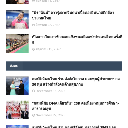
สิงหาคม 15, 2567
”พีรานีนน์“​ ดาวรุ่งจากจินตนาเบิ้ลทองยิมนาสติกลีลา
ประเทศไทย
สิงหาคม 22, 2567
เปิดฉากวันแรกชักกะเย่อชิงชนะเลิศแห่งประเทศไทยครั้งที่
9
มิถุนายน 15, 2567
สังคม
สมบัติ วัฒนไทย ร่วมส่งต่อโอกาส มอบทุนผู้ช่วยพยาบาล
30 ทุน สร้างกำลังคนด้านสุขภาพ
December 18, 2025
“กลุ่มพี่ชัย DNA เดียวกัน” CSR ต่อเนื่อง หนุนการศึกษา–
สาธารณสุข
November 22, 2025
สมบัติ วัฒนไทย ร่วมคอนเสิร์ตสุนทราภรณ์ 2568 มอบ