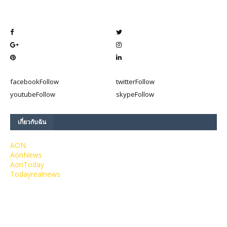
facebook
Follow
twitter
Follow
youtube
Follow
skype
Follow
เกี่ยวกับฉัน
AON
AonNews
AonToday
Todayrealnews