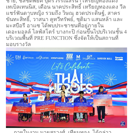
ชาย, ชิลชิตพยัค บุตรวรรณสิรินา เหรียญทองแดง
เทเบิลเทนนิส, เดือน นาคประสิทธิ์ เหรียญทองแดง วีล
แชร์ฟันดาบหญิง รวมถึง วิษณุ ฮวดประดิษฐ์, สาคร
ขันทะสิทธิ์, วาสนา คูทวีทรัพย์, ชุติมา แสนหล้า และ
มะสบือรี อาแซ ได้พบประชาชนที่อยู่ภายใน
เดอะมอลล์ ไลฟ์สโตร์ บางกะปิ ก่อนขึ้นไปบริเวณชั้น 4
บริเวณพื้นที่ PRE FUNCTION ซึ่งจัดให้เป็นสถานที่
มอบรางวัล
ภายในงาน นายสรวงศ์ เทียนทอง ได้กล่าว