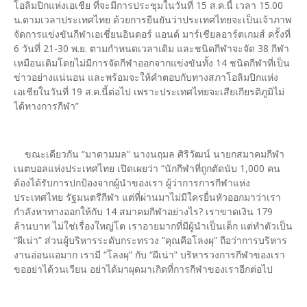
โอลิมปิกแห่งเอเชีย ที่จะมีการประชุมในวันที่ 15 ส.ค.นี้ เวลา 15.00
น.ตามเวลาประเทศไทย ด้วยการยืนยันว่าประเทศไทยจะเป็นเจ้าภาพ
จัดการแข่งขันกีฬาเอเชี่ยนอินดอร์ แอนด์ มาร์เชียลอาร์ตเกมส์ ครั้งที่
6 วันที่ 21-30 พ.ย. ตามกำหนดเวลาเดิม และชนิดกีฬาจะจัด 38 กีฬา
เหมือนเดิมโดยไม่มีการจัดกีฬาออกจากแข่งขันทั้ง 14 ชนิดกีฬาที่เป็น
ข่าวอย่างแน่นอน และพร้อมจะให้คำตอบกับทางสภาโอลิมปิกแห่ง
เอเชียในวันที่ 19 ส.ค.นี้ต่อไป เพราะประเทศไทยจะเสียเกียรติภูมิไม่
ได้ทางการกีฬา”
ขณะเดียวกัน “มาดามมล” นางนฤมล ศิริวัฒน์ นายกสมาคมกีฬา
เนตบอลแห่งประเทศไทย เปิดเผยว่า “นักกีฬาที่ถูกตัดนับ 1,000 คน
ต้องได้รับการปกป้องจากผู้นำของเรา ผู้ว่าการการกีฬาแห่ง
ประเทศไทย รัฐมนตรีกีฬา แต่ที่ผ่านมาไม่มีใครยื่นหัวออกมาว่าเรา
กำลังหาทางออกให้กับ 14 สมาคมกีฬาอย่างไร? เราขาดเงิน 179
ล้านบาท ไม่ใช่เรื่องใหญ่โต เราอายมากที่มีผู้นำเป็นเด็ก แต่ทำตัวเป็น
“ผีเน่า” ส่วนผู้บริหารระดับกระทรวง “คุณคือโลงผุ” ถือว่าการบริหาร
งานอ่อนแอมาก เรามี “โลงผุ” กับ “ผีเน่า” บริหารวงการกีฬาของเรา
ขออย่าได้วนเวียน อย่าได้มาผุดมาเกิดที่การกีฬาของเราอีกต่อไป