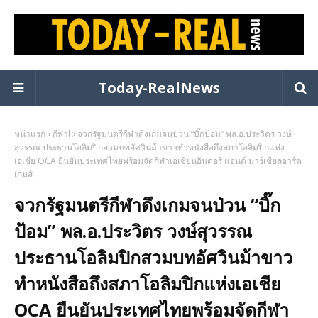
Today-RealNews
หน้าแรก
กีฬาl
จวกรัฐมนตรีกีฬาดึงเกมจนป่วน “บิ๊กป้อม” พล.อ.ประวิตร วงษ์
สุวรรณ ประธานโอลิมปิกสวมบทอัศวินม้าขาวทำหนังสือถึงสภาโอลิมปิกแห่ง
เอเชีย OCA ยืนยันประเทศไทยพร้อมจัดกีฬาเอเชี่ยนอินดอร์ แอนด์ มาร์เชียลอาร์ต
เกมส์
จวกรัฐมนตรีกีฬาดึงเกมจนป่วน “บิ๊ก
ป้อม” พล.อ.ประวิตร วงษ์สุวรรณ
ประธานโอลิมปิกสวมบทอัศวินม้าขาว
ทำหนังสือถึงสภาโอลิมปิกแห่งเอเชีย
OCA ยืนยันประเทศไทยพร้อมจัดกีฬา