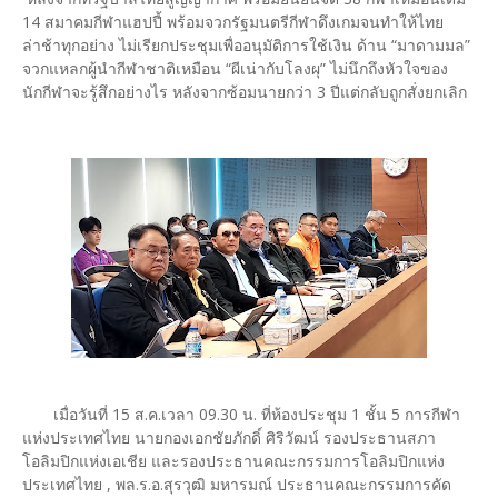
14 สมาคมกีฬาแฮปปี้ พร้อมจวกรัฐมนตรีกีฬาดึงเกมจนทำให้ไทย
ล่าช้าทุกอย่าง ไม่เรียกประชุมเพื่ออนุมัติการใช้เงิน ด้าน “มาดามมล”
จวกแหลกผู้นำกีฬาชาติเหมือน “ผีเน่ากับโลงผุ” ไม่นึกถึงหัวใจของ
นักกีฬาจะรู้สึกอย่างไร หลังจากซ้อมนายกว่า 3 ปีแต่กลับถูกสั่งยกเลิก
เมื่อวันที่ 15 ส.ค.เวลา 09.30 น. ที่ห้องประชุม 1 ชั้น 5 การกีฬา
แห่งประเทศไทย นายกองเอกชัยภักดิ์ ศิริวัฒน์ รองประธานสภา
โอลิมปิกแห่งเอเชีย และรองประธานคณะกรรมการโอลิมปิกแห่ง
ประเทศไทย , พล.ร.อ.สุรวุฒิ มหารมณ์ ประธานคณะกรรมการคัด