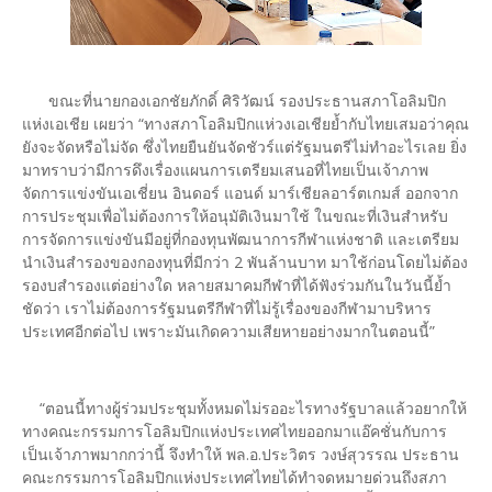
ขณะที่นายกองเอกชัยภักดิ์ ศิริวัฒน์ รองประธานสภาโอลิมปิก
แห่งเอเชีย เผยว่า “ทางสภาโอลิมปิกแห่วงเอเชียย้ำกับไทยเสมอว่าคุณ
ยังจะจัดหรือไม่จัด ซึ่งไทยยืนยันจัดชัวร์แต่รัฐมนตรีไม่ทำอะไรเลย ยิ่ง
มาทราบว่ามีการดึงเรื่องแผนการเตรียมเสนอที่ไทยเป็นเจ้าภาพ
จัดการแข่งขันเอเชี่ยน อินดอร์ แอนด์ มาร์เชียลอาร์ตเกมส์ ออกจาก
การประชุมเพื่อไม่ต้องการให้อนุมัติเงินมาใช้ ในขณะที่เงินสำหรับ
การจัดการแข่งขันมีอยู่ที่กองทุนพัฒนาการกีฬาแห่งชาติ และเตรียม
นำเงินสำรองของกองทุนที่มีกว่า 2 พันล้านบาท มาใช้ก่อนโดยไม่ต้อง
รองบสำรองแต่อย่างใด หลายสมาคมกีฬาที่ได้ฟังร่วมกันในวันนี้ย้ำ
ชัดว่า เราไม่ต้องการรัฐมนตรีกีฬาที่ไม่รู้เรื่องของกีฬามาบริหาร
ประเทศอีกต่อไป เพราะมันเกิดความเสียหายอย่างมากในตอนนี้”
“ตอนนี้ทางผู้ร่วมประชุมทั้งหมดไม่รออะไรทางรัฐบาลแล้วอยากให้
ทางคณะกรรมการโอลิมปิกแห่งประเทศไทยออกมาแอ๊คชั่นกับการ
เป็นเจ้าภาพมากกว่านี้ จึงทำให้ พล.อ.ประวิตร วงษ์สุวรรณ ประธาน
คณะกรรมการโอลิมปิกแห่งประเทศไทยได้ทำจดหมายด่วนถึงสภา