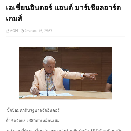
เอเชี่ยนอินดอร์ แอนด์ มาร์เชียลอาร์ต
เกมส์
AON
สิงหาคม 15, 2567
บิ๊กป้อมหักดิบรัฐบาลจัดอินดอร์
ย้ำชัดจัดแข่ง38กีฬาเหมือนเดิม
หลังจากที่รัฐบาลไทยสูญญากาศ พร้อมยืนยันจัด 38 กีฬาเหมือนเดิม