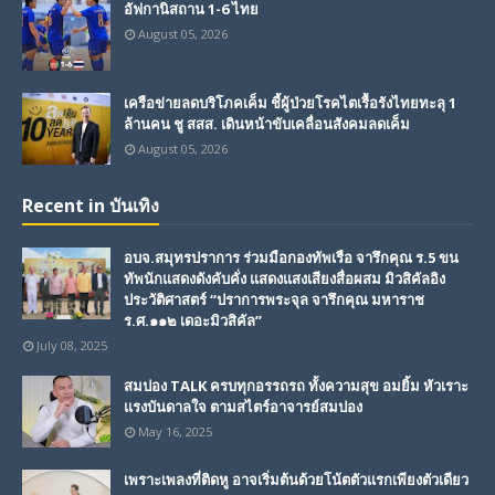
อัฟกานิสถาน 1-6 ไทย
August 05, 2026
เครือข่ายลดบริโภคเค็ม ชี้ผู้ป่วยโรคไตเรื้อรังไทยทะลุ 1
ล้านคน ชู สสส. เดินหน้าขับเคลื่อนสังคมลดเค็ม
August 05, 2026
Recent in บันเทิง
อบจ.สมุทรปราการ ร่วมมือกองทัพเรือ จารึกคุณ ร.5 ขน
ทัพนักแสดงดังคับคั่ง แสดงแสงเสียงสื่อผสม มิวสิคัลอิง
ประวัติศาสตร์ “ปราการพระจุล จารึกคุณ มหาราช
ร.ศ.๑๑๒ เดอะมิวสิคัล”
July 08, 2025
สมปอง TALK ครบทุกอรรถรถ ทั้งความสุข อมยิ้ม หัวเราะ
แรงบันดาลใจ ตามสไตร์อาจารย์สมปอง
May 16, 2025
เพราะเพลงที่ติดหู อาจเริ่มต้นด้วยโน้ตตัวแรกเพียงตัวเดียว