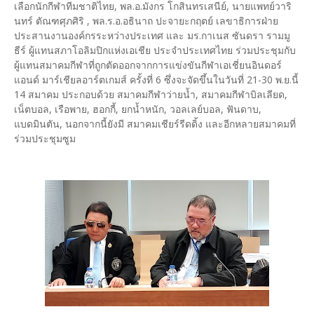
เลือกนักกีฬาทีมชาติไทย, พล.อ.มังกร โกสินทรเสนีย์, นายแพทย์วาริ
นทร์ ตัณฑศุภศิริ , พล.ร.อ.อธินาถ ปะจายะกฤตย์ เลขาธิการฝ่าย
ประสานงานองค์กรระหว่างประเทศ และ มร.กาเนส ซันดรา รามมู
ธีร์ ผู้แทนสภาโอลิมปิกแห่งเอเชีย ประจำประเทศไทย ร่วมประชุมกับ
ผู้แทนสมาคมกีฬาที่ถูกตัดออกจากการแข่งขันกีฬาเอเชี่ยนอินดอร์
แอนด์ มาร์เชียลอาร์ตเกมส์ ครั้งที่ 6 ซึ่งจะจัดขึ้นในวันที่ 21-30 พ.ย.นี้
14 สมาคม ประกอบด้วย สมาคมกีฬาว่ายน้ำ, สมาคมกีฬาบิลเลียด,
เน็ตบอล, เรือพาย, ฮอกกี้, ยกน้ำหนัก, วอลเลย์บอล, ฟันดาบ,
แบดมินตัน, นอกจากนี้ยังมี สมาคมเชียร์รีดดิ้ง และอีกหลายสมาคมที่
ร่วมประชุมซูม