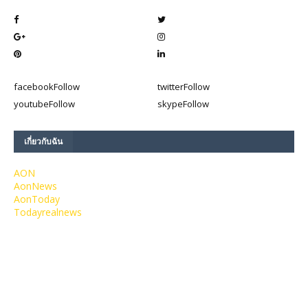
facebook
Follow
twitter
Follow
youtube
Follow
skype
Follow
เกี่ยวกับฉัน
AON
AonNews
AonToday
Todayrealnews