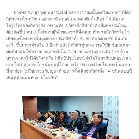
ทางพล.ร.อ.สุรวุฒิ มหารมรณ์ กล่าวว่า “ผมนั้นตกใจมากการที่ตัด
กีฬาว่ายน้ำ-กรีฑา ออกจากอินดอร์เกมส์คนตัดนั้นถือว่าไร้เดียงสา
ไม่รู้เรื่องของกีฬาจริง เพราะทั้ง 2 กีฬาคือกีฬาบังคับที่มหกรรมไหน
ต้องจัดขึ้น คนรุ่นนี้ทำลายกีฬาของชาติทั้งหมด ทำลายนักกีฬาไม่ใช่
เพียงแค่ไทยเท่านั้นแต่ทำลายนักกีฬาทั้ง 45 ชาติของเอเชีย มันเกิด
อะไรขึ้นเวลาผ่านไป 3 ปีกว่าแล้วนักกีฬาทุ่มแรงกายใจฝึกซ้อมแต่มา
ตัดกีฬามันใช่ทางออกแล้วหรือไม่ ? อยากถามจริงๆว่าเงิน 179 ล้าน
บาทเราหาไม่ได้จริงๆหรือ ? สิทธิประโยชน์ทำไมไม่หากันปล่อยเวลา
แบบไร้เปล่าประโยชน์แบนนี้ได้อย่างไร ประเทศไทยไม่เคยเป็นแบบ
นี้มาก่อน ไม่ใช่การแก้ปัญหาด้วยหารสั่งเลิกจัดกีฬาทั้ง 14 ชนิดแบบนี้
มันเหมือนคนทำงานไม่เป็น”