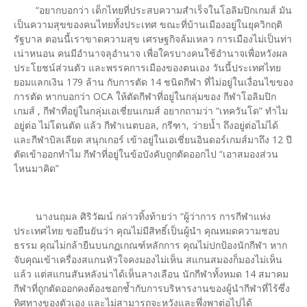
“อยากบอกว่า เด็กไทยที่ประสบความสำเร็จในโอลิมปิกเกมส์ มัน
เป็นความสุขของคนไทยทั้งประเทศ ขณะที่บ้านเมืองอยู่ในยุควิกฤติ
รัฐบาล ตอนนี้เราขาดความสุข เศรษฐกิจล้มเหลว การเมืองไม่เป็นท่า
เน่าหนอน คนมีอำนาจลุอำนาจ เพื่อใครบางคนใช้อำนาจเพื่อหวังผล
ประโยชน์ส่วนตัว และพรรคการเมืองของตนเอง วันนี้ประเทศไทย
ยอมแลกเงิน​ 179 ล้าน กับการตัด 14 ชนิดกีฬา ที่ไม่อยู่ในเงื่อนไขของ
การตัด หากบอกว่า OCA ให้ตัดกีฬาที่อยู่ในกลุ่มของ กีฬาโอลิมปิก
เกมส์ , กีฬาที่อยู่ในกลุ่มเอเชี่ยนเกมส์ อยากถามว่า “เทควันโด” ทำไม
อยู่ต่อ ไม่โดนตัด แล้ว กีฬาเนตบอล, กรีฑา, ว่ายน้ำ ถึงอยู่ต่อไม่ได้
และกีฬาบิลเลียด สนุกเกอร์ เข้าอยู่ในเอเชี่ยนอินดอร์เกมส์มาถึง 12 ปี
ตัดเข้าออกทำไม กีฬาที่อยู่ในข้อบังคับถูกตัดออกไป “เอาสมองส่วน
ไหนมาคิด”
นางนฤมล ศิริวัฒน์ กล่าวทิ้งท้ายว่า “ผู้ว่าการ การกีฬาแห่ง
ประเทศไทย ขอยืนยันว่า คุณไม่มีสิทธิ์เป็นผู้นำ คุณหมดความชอบ
ธรรม คุณไม่กล้ายืนบนกฏเกณฑ์หลักการ คุณไม่ปกป้องนักกีฬา หาก
จับคุณเข้าเครื่องสแกนหัวใจคงมองไม่เห็น สแกนสมองก็มองไม่เห็น
แล้ว แต่สแกนสันหลังน่าได้เห็นลางเลือน นักกีฬาทั้งหมด 14 สมาคม
กีฬาที่ถูกตัดออกคงต้องชอกช้ำกับการบริหารงานของผู้นำกีฬาที่ไร้ซึ่ง
ทิศทางของตัวเอง และไม่สามารถจะหวังและพึ่งพาต่อไปได้