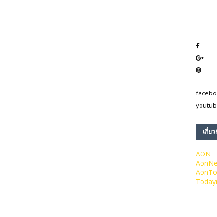
facebo
youtub
เกี่ยว
AON
AonN
AonTo
Today