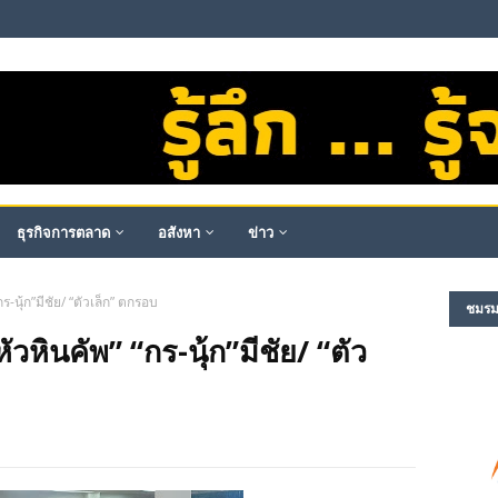
ธุรกิจการตลาด
อสังหา
ข่าว
กร-นุ้ก”มีชัย/ “ตัวเล็ก” ตกรอบ
ชมรม​ผ
ัวหินคัพ” “กร-นุ้ก”มีชัย/ “ตัว