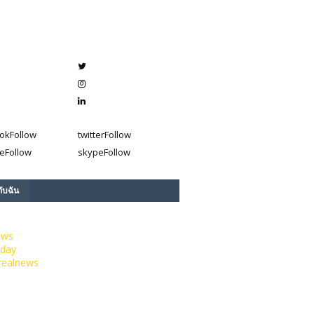
ok
Follow
twitter
Follow
e
Follow
skype
Follow
กับฉัน
ews
day
realnews