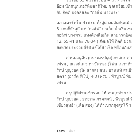
อ้อม นักสนุกเกอร์ทีมชาติไทย ชุดเตรียมเข้
กับ กิตติ มงคลสละ “กอล์ฟ บางพระ”
ออกสตาร์ทใน 4 เฟรม ทั้งคู่ต่างผลัดกันแพ
5 เกมก็ยังสูสี แต่ “กอล์ฟ” มาเก็บ น้ำเงิ
กอล์ฟ บางพระ แทงดีเหลือเกิน สามารถปิดเ
12, 65-41 และ 76-34 ) ส่งผลให้ กิตติ มงค
จังหวัดประจวบคีรีขันธ์ได้สำเร็จ พร้อมกับ
ส่วนผลคู่อื่น (กร นครปฐม) ภาสกร สุวร
เฟรม , ณรงค์เดช ตาขันทอง (โฟน เนวาด้า
รักษ์ บุญรอด (ไผ่ สากล) ชนะ อานนท์ สนธิท
สัตรา (อาร์ต ฟีโน่) 4-3 เฟรม , พีรบูรณ์ พิ
เฟรม
สรุปผู้ที่ผ่านเข้ารอบ 16 คนสุดท้าย
รักษ์ บุญรอด , ยุทธภพ ภาคพจน์ , พีรบูรณ์ 
เขียวสุทธิ” (เสือ สอง) ได้ทำเบรกสูงสุดไว้
Tags:
กีฬา