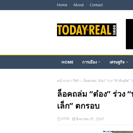
Home
About
Contact
HOME
การเมือง
เศรษฐกิจ
หน้าแรก
กีฬา
ล็อคถล่ม “ต๋อง” ร่วง “หัวหินคัพ” “
ล็อคถล่ม “ต๋อง” ร่วง “ห
เล็ก” ตกรอบ
AON
สิงหาคม 01, 2567