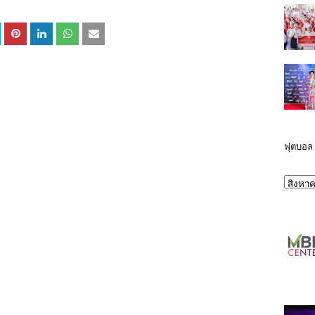
ฟุตบอล