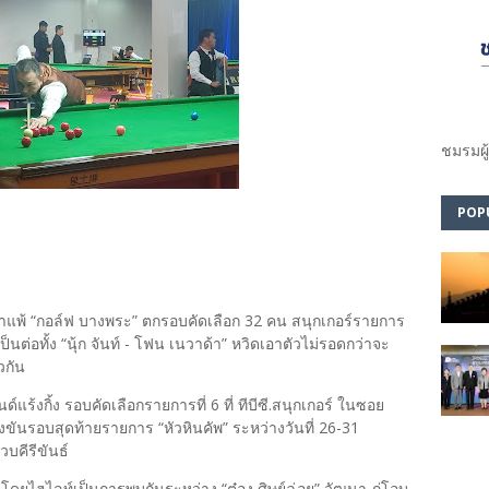
ชมรม​ผู
POP
ท่าแพ้ “กอล์ฟ บางพระ” ตกรอบคัดเลือก 32 คน สนุกเกอร์รายการ
ป็นต่อทั้ง “นุ้ก จันท์ - โฟน เนวาด้า” หวิดเอาตัวไม่รอดกว่าจะ
ยวกัน
งกิ้ง รอบคัดเลือกรายการที่ 6 ที่ ทีบีซี.สนุกเกอร์ ในซอย
ขันรอบสุดท้ายรายการ “หัวหินคัพ” ระหว่างวันที่ 26-31
วบคีรีขันธ์
ยไฮไลท์เป็นการพบกันระหว่าง “ต๋อง ศิษย์ฉ่อย” วัฒนา ภู่โอบ