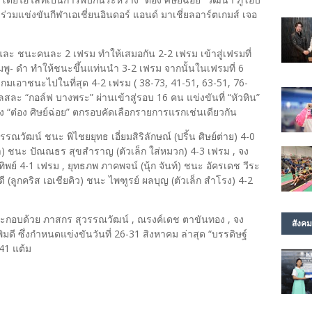
าร่วมแข่งขันกีฬาเอเชี่ยนอินดอร์ แอนด์ มาเชี่ยลอาร์ตเกมส์ เจอ
้ และ ชนะคนละ 2 เฟรม ทำให้เสมอกัน 2-2 เฟรม เข้าสู่เฟรมที่
น-ชมพู- ดำ ทำให้ชนะขึ้นแท่นนำ 3-2 เฟรม จากนั้นในเฟรมที่ 6
กมเอาชนะไปในที่สุด 4-2 เฟรม ( 38-73, 41-51, 63-51, 76-
ลสละ “กอล์ฟ บางพระ” ผ่านเข้าสู่รอบ 16 คน แข่งขันที่ “หัวหิน”
ส่ง “ต๋อง ศิษย์ฉ่อย” ตกรอบคัดเลือกรายการแรกเช่นเดียวกัน
รณวัฒน์ ชนะ พิไชยยุทธ เอี่ยมสิริลักษณ์ (ปริ้น ศิษย์ต่าย) 4-0
) ชนะ ปัณณธร สุขสำราญ (ตัวเล็ก ใส่หมวก) 4-3 เฟรม , จง
ิพย์ 4-1 เฟรม , ยุทธภพ ภาคพจน์ (นุ้ก จันท์) ชนะ อัครเดช วีระ
มดี (ลูกคริส เอเชียคิว) ชนะ ไพฑูรย์ ผลบุญ (ตัวเล็ก สำโรง) 4-2
 ประกอบด้วย ภาสกร สุวรรณวัฒน์ , ณรงค์เดช ตาขันทอง , จง
สังคม
พิมดี ซึ่งกำหนดแข่งขันวันที่ 26-31 สิงหาคม ล่าสุด “บรรดิษฐ์
 141 แต้ม