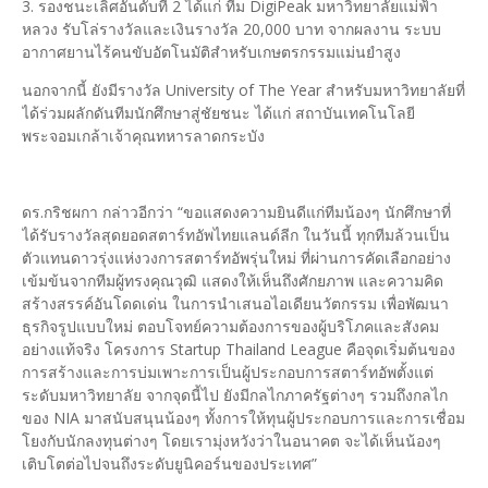
3. รองชนะเลิศอันดับที่ 2 ได้แก่ ทีม DigiPeak มหาวิทยาลัยแม่ฟ้า
หลวง รับโล่รางวัลและเงินรางวัล 20,000 บาท จากผลงาน ระบบ
อากาศยานไร้คนขับอัตโนมัติสำหรับเกษตรกรรมแม่นยำสูง
นอกจากนี้ ยังมีรางวัล University of The Year สำหรับมหาวิทยาลัยที่
ได้ร่วมผลักดันทีมนักศึกษาสู่ชัยชนะ ได้แก่ สถาบันเทคโนโลยี
พระจอมเกล้าเจ้าคุณทหารลาดกระบัง
ดร.กริชผกา กล่าวอีกว่า “ขอแสดงความยินดีแก่ทีมน้องๆ นักศึกษาที่
ได้รับรางวัลสุดยอดสตาร์ทอัพไทยแลนด์ลีก ในวันนี้ ทุกทีมล้วนเป็น
ตัวแทนดาวรุ่งแห่งวงการสตาร์ทอัพรุ่นใหม่ ที่ผ่านการคัดเลือกอย่าง
เข้มข้นจากทีมผู้ทรงคุณวุฒิ แสดงให้เห็นถึงศักยภาพ และความคิด
สร้างสรรค์อันโดดเด่น ในการนำเสนอไอเดียนวัตกรรม เพื่อพัฒนา
ธุรกิจรูปแบบใหม่ ตอบโจทย์ความต้องการของผู้บริโภคและสังคม
อย่างแท้จริง โครงการ Startup Thailand League คือจุดเริ่มต้นของ
การสร้างและการบ่มเพาะการเป็นผู้ประกอบการสตาร์ทอัพตั้งแต่
ระดับมหาวิทยาลัย จากจุดนี้ไป ยังมีกลไกภาครัฐต่างๆ รวมถึงกลไก
ของ NIA มาสนับสนุนน้องๆ ทั้งการให้ทุนผู้ประกอบการและการเชื่อม
โยงกับนักลงทุนต่างๆ โดยเรามุ่งหวังว่าในอนาคต จะได้เห็นน้องๆ
เติบโตต่อไปจนถึงระดับยูนิคอร์นของประเทศ”