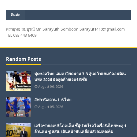
ติดต่อ
ศรายุทธ สมบูรณ์ Mr. Sarayuth Somboon Sarayut1410@gmail.com
TEL 093 443 6409
Random Posts
ฟุตซอลไทย เสมอ เวียดนาม 3-3 ลุ้นคว้าแชมป์คอนติเน
นทัล 2026 นัดสุดท้ายเจอรัสเซีย
August 06, 2026
อัฟกานิสถาน 1-6 ไทย
August 05, 2026
เครือข่ายลดบริโภคเค็ม ชี้ผู้ป่วยโรคไตเรื้อรังไทยทะลุ 1
ล้านคน ชู สสส. เดินหน้าขับเคลื่อนสังคมลดเค็ม