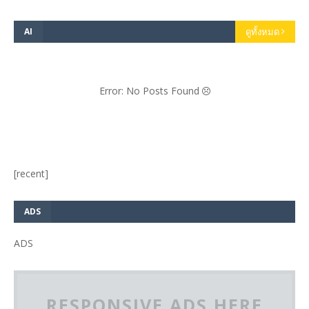
AI
ดูทั้งหมด
Error: No Posts Found
[recent]
ADS
ADS
RESPONSIVE ADS HERE