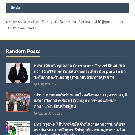
ติดต่อ
ศรายุทธ สมบูรณ์ Mr. Sarayuth Somboon Sarayut1410@gmail.com
TEL 093 443 6409
Random Posts
ททท. เดินหน้ารุกตลาด Corporate Travel ดึงเอเย่นต์
กว่า 52 บริษัท ทดสอบเส้นทางท่องเที่ยว Corporate ยก
ระดับภาคตะวันออกสู่จุดหมายปลายทางคุณภาพ
August 07, 2026
"ล่าม" ภาพยนตร์สร้างจากเรื่องจริงของ "เบญจวรรณ ภูมิ
แสน" เปิดกาล่าพรีเมียร์สุดอบอุ่น ถ่ายทอดพลังของ
ภาษา...ที่เปลี่ยนชีวิตผู้คน
August 07, 2026
มทร.กรุงเทพ โต้ข่าวเท็จยันดำเนินงานตามธรรมาภิบาล
แจงชัด MOU–หลักสูตร–วีซ่าถูกต้องตามกฎหมาย พร้อม