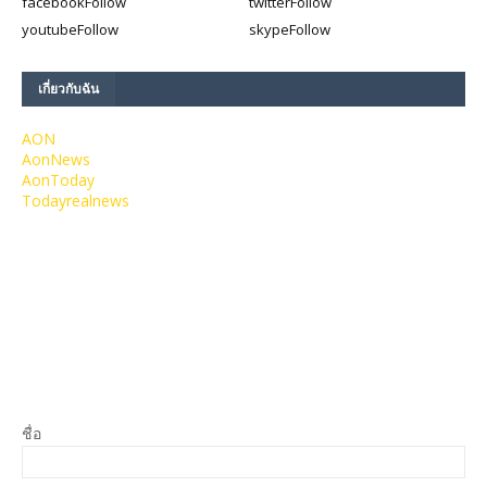
facebook
Follow
twitter
Follow
youtube
Follow
skype
Follow
เกี่ยวกับฉัน
AON
AonNews
AonToday
Todayrealnews
ชื่อ