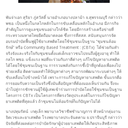
พันจ่าเอก สุริยา ภู่สวัสดิ์ นายอำเภอบางปลาม้า จ.สุพรรณบุรี กล่าวว่า
พชอ. เป็นหนึ่งในกลไกหลักในการขับเคลื่อนหลักในอำเภอ มีภารกิจ
สำคัญในการดูแลชุมชนอย่างใกล้ชิด โดยมีการสร้างเครือข่ายที่
กระทรวงมหาดไทยยืดถือมาตลอด ซึ่งการที่สสส. สนับสนุนการจัด
อบรมบำบัดฟื้นฟูผู้ใช้ยาเสพติดโดยใช้ชุมชนเป็นฐาน “ชุมชนล้อม
รักษ์” หรือ Community Based Treatment : (CBTx) ได้ช่วยกันทำ
จริงจังและจริงใจกับชุมชนตั้งแต่เด็กเยาวชนไปจนถึงผู้สูงอายุ ทำให้
กลไก พชอ. แข็งแรง พอที่จะร่วมกับภาคีต่างๆ แก้ไขปัญหายาเสพติด
ได้โดยใช้ชุมชนเป็นฐาน การรวมพลังกันการชี้เป้าที่ถูกต้องเพื่อลงไป
ช่วยเหลือ ติดตามผลทำให้ปัญหาต่างๆ สามารถพัฒนาระบบต่างๆ ให้
ขับเคลื่อนไปข้างหน้าได้ เพราะการแก้ไขปัญหายาเสพติด ขั้นแรกคือ
การยอมรับความเป็นจริงซึ่งมันคือปัญหาที่ต้องมองเห็นร่วมกัน จึงจะ
นำไปสู่การชักชวนผู้ใช้ผู้เสพเข้าร่วมการบำบัดโดยใช้ชุมชนเป็นฐาน
โครงการ CBTx เป็นโครงการที่ตรงวัตถุประสงค์ในการแก้ไขปัญหา
ยาเสพติดที่สุดแล้ว ถ้าชุมชนไม่ล้อมรักษ์ก็แก้ปัญหาไม่ได้
นางปทุมรัตน์ เกตุเล็ก พยาบาลวิชาชีพชำนาญการ หัวหน้ากลุ่มงาน
จิตเวชและยาเสพติด โรงพยาบาลประจันตคาม จ.ปราจีนบุรี กล่าวว่า
ปัจจัยที่ส่งผลต่อการบำบัดรักษาผู้ป่วยยาเสพติดให้เกิดประสิทธิภาพ