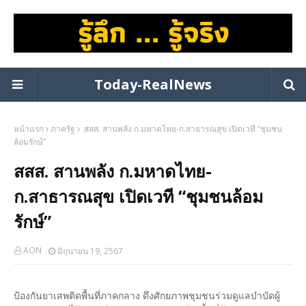
Today-RealNews
หน้าแรก
ภาครัฐ
สสส. สานพลัง ก.มหาดไทย-ก.สาธารณสุข เปิดเวที “ชุมชน
ล้อมรักษ์”
สสส. สานพลัง ก.มหาดไทย-
ก.สาธารณสุข เปิดเวที “ชุมชนล้อม
รักษ์”
AON
มิถุนายน 19, 2567
ป้องกันยาเสพติดพื้นที่ภาคกลาง ดึงศักยภาพชุมชนร่วมดูแลบำบัดผู้