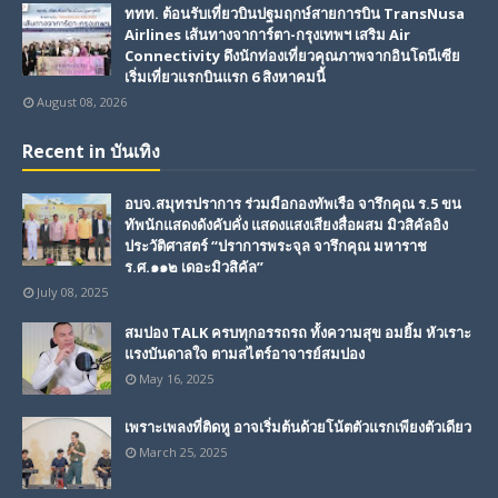
ททท. ต้อนรับเที่ยวบินปฐมฤกษ์สายการบิน TransNusa
Airlines เส้นทางจาการ์ตา-กรุงเทพฯ เสริม Air
Connectivity ดึงนักท่องเที่ยวคุณภาพจากอินโดนีเซีย
เริ่มเที่ยวแรกบินแรก 6 สิงหาคมนี้
August 08, 2026
Recent in บันเทิง
อบจ.สมุทรปราการ ร่วมมือกองทัพเรือ จารึกคุณ ร.5 ขน
ทัพนักแสดงดังคับคั่ง แสดงแสงเสียงสื่อผสม มิวสิคัลอิง
ประวัติศาสตร์ “ปราการพระจุล จารึกคุณ มหาราช
ร.ศ.๑๑๒ เดอะมิวสิคัล”
July 08, 2025
สมปอง TALK ครบทุกอรรถรถ ทั้งความสุข อมยิ้ม หัวเราะ
แรงบันดาลใจ ตามสไตร์อาจารย์สมปอง
May 16, 2025
เพราะเพลงที่ติดหู อาจเริ่มต้นด้วยโน้ตตัวแรกเพียงตัวเดียว
March 25, 2025