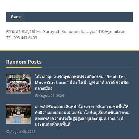
ติดต่อ
ศรายุทธ สมบูรณ์ Mr. Sarayuth Somboon Sarayut1410@gmail.com
TEL 093 443 6409
Random Posts
ได้เวลาลุย คนรักสุขภาพแห่ร่วมกิจกรรม “Be aLife :
Move Out Loud” บี อะ ไลฟ์ : มูฟ เอาท์ ลาวด์ ชวนฟิต
กลางเมือง
August 09, 2026
เอ-พลัสซัพพลาย เดินหน้าโครงการ “คืนความชุ่มชื้นให้
กับผิว” มอบเอบอนเน่ เดอร์มาโลชั่นยูเรียเข้มข้นแก่ กทม.
ส่งต่อพลังความห่วงใยสู่ผู้สูงอายุและกลุ่มเปราะบางที่
ประสบภัยทั่วทุกพื้นที่
August 08, 2026