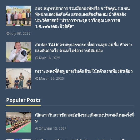
อบจ.สมุทรปราการ ร่วมมือกองทัพเรือ จารึกคุณ ร.5 ขน
ทัพนักแสดงดังคับคั่ง แสดงแสงเสียงสื่อผสม มิวสิคัลอิง
ประวัติศาสตร์ “ปราการพระจุล จารึกคุณ มหาราช
ร.ศ.๑๑๒ เดอะมิวสิคัล”
July 08, 2025
สมปอง TALK ครบทุกอรรถรถ ทั้งความสุข อมยิ้ม หัวเราะ
แรงบันดาลใจ ตามสไตร์อาจารย์สมปอง
May 16, 2025
เพราะเพลงที่ติดหู อาจเริ่มต้นด้วยโน้ตตัวแรกเพียงตัวเดียว
March 25, 2025
Popular Posts
เปิดฉากวันแรกชักกะเย่อชิงชนะเลิศแห่งประเทศไทยครั้งที่
9
มิถุนายน 15, 2567