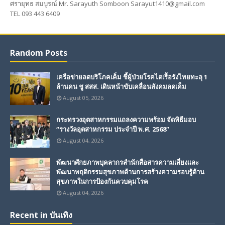
ศรายุทธ สมบูรณ์ Mr. Sarayuth Somboon Sarayut1410@gmail.com
TEL 093 443 6409
Random Posts
เครือข่ายลดบริโภคเค็ม ชี้ผู้ป่วยโรคไตเรื้อรังไทยทะลุ 1
ล้านคน ชู สสส. เดินหน้าขับเคลื่อนสังคมลดเค็ม
August 05, 2026
กระทรวงอุตสาหกรรมแถลงความพร้อม จัดพิธีมอบ
“รางวัลอุตสาหกรรม ประจำปี พ.ศ. 2568”
August 04, 2026
พัฒนาศักยภาพบุคลากรสำนักสื่อสารความเสี่ยงและ
พัฒนาพฤติกรรมสุขภาพด้านการสร้างความรอบรู้ด้าน
สุขภาพในการป้องกันควบคุมโรค
August 04, 2026
Recent in บันเทิง