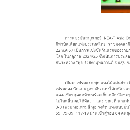
การแข่งขันสนุกเกอร์ I-EA-T Asia Oc
กีฬาบิลเลียดแห่งประเทศไทย ราชมังคลากี
22 พ.ค.67 เป็นการแข่งขันวันแรกของรายกา
โลก ในฤดูกาล 2024/25 ซึ่งเป็นการประลอ
กันระหว่าง "พุธ รังสิต"พุทธกานต์ ขิมสุข จอ
เปิดมาเฟรมแรก พุธ แทงได้แม่นยำกว่
เฟรมสอง นักแม่นรูจากจีน แทงได้เหนียวแน่
แดง-เขียวชุดสุดท้ายพร้อมเก็ยเหลืองถึง
ไม่ไหลลื่น ตบได้ทีละ 1 แดง ขณะที่ นักแ
3-0 เฟรม พอเฟรมสี่ พุธ รังสิต แทงแบบม
55, 75-39, 117-19 ผ่านเข้าสู่รอบ 64 คนส