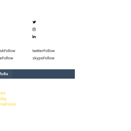
ok
Follow
twitter
Follow
e
Follow
skype
Follow
กับฉัน
ews
day
realnews