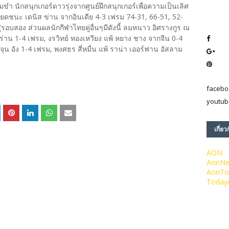
งามขำ นักสนุกเกอร์ดาวรุ่งจากศูนย์ฝึกสนุกเกอร์เพื่อความเป็นเลิศ
ยดชนะ เดนิส ข่าน จากอินเดีย 4-3 เฟรม 74-31, 66-51, 52-
ู่รอบสอง ส่วนผลนักกีฬาไทยคู่อื่นๆมีดังนี้ ลมหนาว อิศรางกูร ณ
ร่าน 1-4 เฟรม, งรวิทย์ ทองเหวียง แพ้ หยาง ชาง จากจีน 0-4
 จุน อัง 1-4 เฟรม, พงศธร สี่หมื่น แพ้ ราน่า เออร์ฟาน อัสลาม
facebo
youtub
เกี่ยว
AON
AonN
AonTo
Today