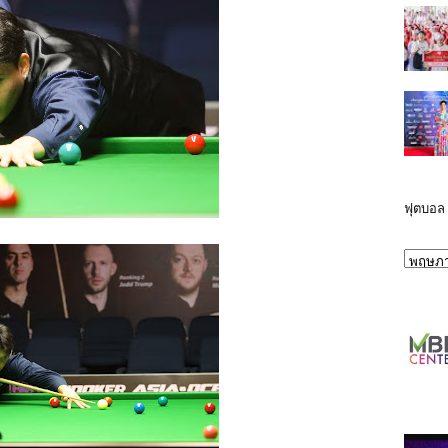
ฟุตบอล