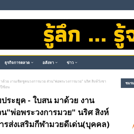
ธุรกิจการตลาด
อสังหา
ข่าว
าด้วย งานเชิดชูคนวงการมวย ส่วน"พ่อพระวงการมวย" นริศ สิงห์วังชา
ชมรม​ผ
 ปีซ้อน
ประยุค - ใบสน มาด้วย งาน
วน"พ่อพระวงการมวย" นริศ สิงห์
้การส่งเสริมกีฬามวยดีเด่น(บุคคล)