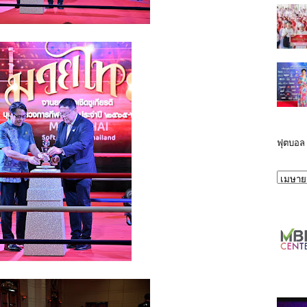
ฟุตบอล