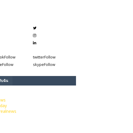
ok
Follow
twitter
Follow
e
Follow
skype
Follow
กับฉัน
ews
day
realnews