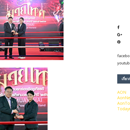
facebo
youtub
เกี่ยว
AON
AonN
AonTo
Today