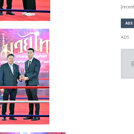
[recent
ADS
ADS