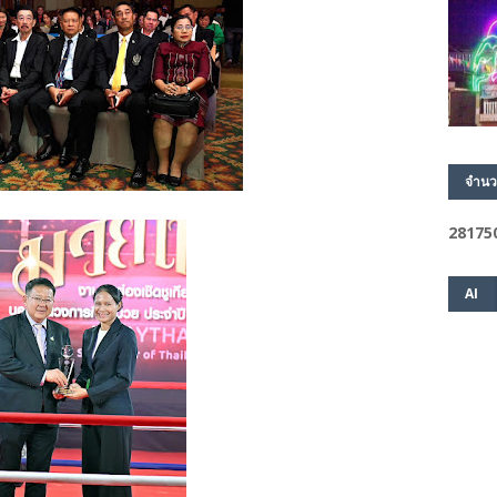
จำนว
2
8
1
7
5
AI