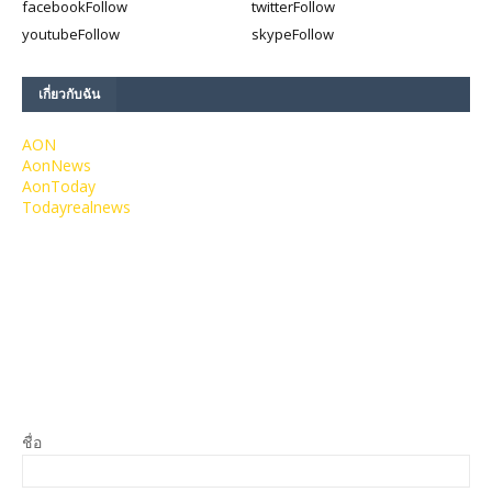
facebook
Follow
twitter
Follow
youtube
Follow
skype
Follow
เกี่ยวกับฉัน
AON
AonNews
AonToday
Todayrealnews
ชื่อ