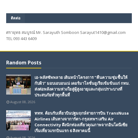
ติดต่อ
ศรายุทธ สมบูรณ์ Mr. Sarayuth Somboon Sarayut1410@gmail.com
TEL 093 443 6409
Random Posts
เอ-พลัสซัพพลาย เดินหน้าโครงการ “คืนความชุ่มชื้นให้
กับผิว” มอบเอบอนเน่ เดอร์มาโลชั่นยูเรียเข้มข้นแก่ กทม.
ส่งต่อพลังความห่วงใยสู่ผู้สูงอายุและกลุ่มเปราะบางที่
ประสบภัยทั่วทุกพื้นที่
August 08, 2026
ททท. ต้อนรับเที่ยวบินปฐมฤกษ์สายการบิน TransNusa
Airlines เส้นทางจาการ์ตา-กรุงเทพฯ เสริม Air
Connectivity ดึงนักท่องเที่ยวคุณภาพจากอินโดนีเซีย
เริ่มเที่ยวแรกบินแรก 6 สิงหาคมนี้
August 08, 2026