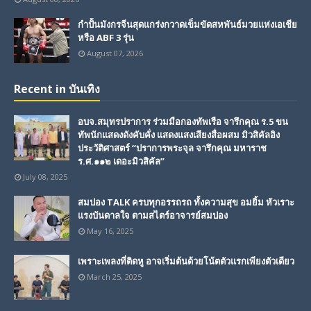
กำปั้นมังกรจีนสุดแกร่งกวาดเข็มขัดสหพันธ์มวยแห่งเอเชีย
หรือ ABF 3 รุ่น
August 07, 2026
Recent in บันเทิง
อบจ.สมุทรปราการ ร่วมมือกองทัพเรือ จารึกคุณ ร.5 ขน
ทัพนักแสดงดังคับคั่ง แสดงแสงเสียงสื่อผสม มิวสิคัลอิง
ประวัติศาสตร์ “ปราการพระจุล จารึกคุณ มหาราช
ร.ศ.๑๑๒ เดอะมิวสิคัล”
July 08, 2025
สมปอง TALK ครบทุกอรรถรถ ทั้งความสุข อมยิ้ม หัวเราะ
แรงบันดาลใจ ตามสไตร์อาจารย์สมปอง
May 16, 2025
เพราะเพลงที่ติดหู อาจเริ่มต้นด้วยโน้ตตัวแรกเพียงตัวเดียว
March 25, 2025