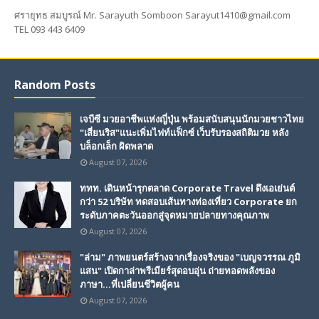
ศรายุทธ สมบูรณ์ Mr. Sarayuth Somboon Sarayut1410@gmail.com
TEL 093 443 6409
Random Posts
เจบีซี มวยอาชีพแห่งญี่ปุ่น พร้อมสนับสนุนนักมวยชาวไทย
"เสี่ยนริส"แนะเพิ่มไฟท์แฟ็กซ์ เว็บรับรองสถิติมวย หลัง
บล็อกเล็ก ผิดพลาด
August 07, 2026
ททท. เดินหน้ารุกตลาด Corporate Travel ดึงเอเย่นต์
กว่า 52 บริษัท ทดสอบเส้นทางท่องเที่ยว Corporate ยก
ระดับภาคตะวันออกสู่จุดหมายปลายทางคุณภาพ
August 07, 2026
"ล่าม" ภาพยนตร์สร้างจากเรื่องจริงของ "เบญจวรรณ ภูมิ
แสน" เปิดกาล่าพรีเมียร์สุดอบอุ่น ถ่ายทอดพลังของ
ภาษา...ที่เปลี่ยนชีวิตผู้คน
August 07, 2026