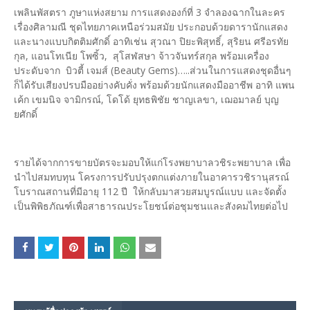
เพลินพัสตรา ภูษาแห่งสยาม การแสดงองก์ที่ 3 จำลองฉากในละคร
เรื่องศิลามณี ชุดไทยภาคเหนือร่วมสมัย ประกอบด้วยดารานักแสดง
และนางแบบกิตติมศักดิ์ อาทิเช่น สุวณา ปิยะพิสุทธิ์, สุริยน ศรีอรทัย
กุล, แอนโทเนีย โพซิ้ว, สุโสฬสษา จ้าวจันทร์สกุล พร้อมเครื่อง
ประดับจาก บิวตี้ เจมส์ (Beauty Gems)…..ส่วนในการแสดงชุดอื่นๆ
ก็ได้รับเสียงปรบมืออย่างคับคั่ง พร้อมด้วยนักแสดงมืออาชีพ อาทิ แพน
เค้ก เขมนิจ จามิกรณ์, โดโด้ ยุทธพิชัย ชาญเลขา, เฌอมาลย์ บุญ
ยศักดิ์
รายได้จากการขายบัตรจะมอบให้แก่โรงพยาบาลวชิระพยาบาล เพื่อ
นำไปสมทบทุน โครงการปรับปรุงตกแต่งภายในอาคารวชิรานุสรณ์
โบราณสถานที่มีอายุ 112 ปี ให้กลับมาสวยสมบูรณ์แบบ และจัดตั้ง
เป็นพิพิธภัณฑ์เพื่อสาธารณประโยชน์ต่อชุมชนและสังคมไทยต่อไป