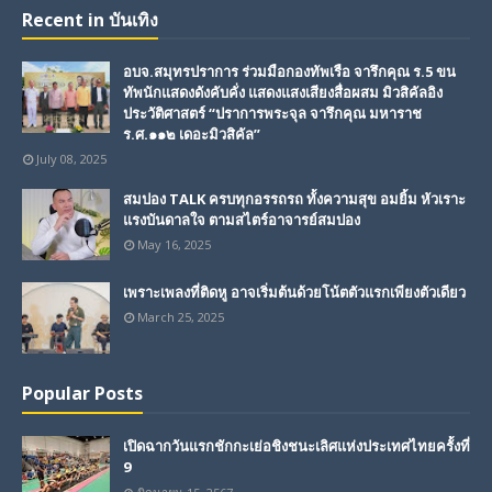
Recent in บันเทิง
อบจ.สมุทรปราการ ร่วมมือกองทัพเรือ จารึกคุณ ร.5 ขน
ทัพนักแสดงดังคับคั่ง แสดงแสงเสียงสื่อผสม มิวสิคัลอิง
ประวัติศาสตร์ “ปราการพระจุล จารึกคุณ มหาราช
ร.ศ.๑๑๒ เดอะมิวสิคัล”
July 08, 2025
สมปอง TALK ครบทุกอรรถรถ ทั้งความสุข อมยิ้ม หัวเราะ
แรงบันดาลใจ ตามสไตร์อาจารย์สมปอง
May 16, 2025
เพราะเพลงที่ติดหู อาจเริ่มต้นด้วยโน้ตตัวแรกเพียงตัวเดียว
March 25, 2025
Popular Posts
เปิดฉากวันแรกชักกะเย่อชิงชนะเลิศแห่งประเทศไทยครั้งที่
9