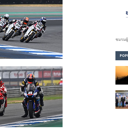
ชมรม​ผู
POP