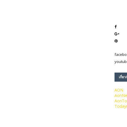
facebo
youtub
เกี่ยว
AON
AonN
AonTo
Today