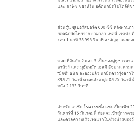
และ ฮาฟิซ ซยาห์ริน อดีตนักบิดโมโตจีพีชาว
ส่วนรุ่น ซูเปอร์สปอร์ต 600 ซีซี หลังผ่าน
ยอดนักบิดไทยจาก ยามาฮ่า เทคนี เรซซิ่ง ทีม
รอบ 1 นาที 38.996 วินาที ส่งสัญญาณยอด
ขณะที่อันดับ 2 และ 3 เป็นของคู่หูชาวมาเลเ
อานัวร์ และ มูฮัมหมัด เฮลมี อัซมาน ตามห
“มิกซ์” ธนัช ละอองปลิว นักบิดดาวรุ่งชา
39.971 วินาที ตามหลังจ่าฝูง 0.975 วินาที ด้
หลัง 2.133 วินาที
สำหรับ เอเชีย โรด เรซซิ่ง แชมเปี้ยนชิ
วันศุกร์ที่ 15 มีนาคมนี้ ก่อนจะเข้าสู่การค
และดวลความเร็วเรซแรกในช่วงบ่ายของวันเดี