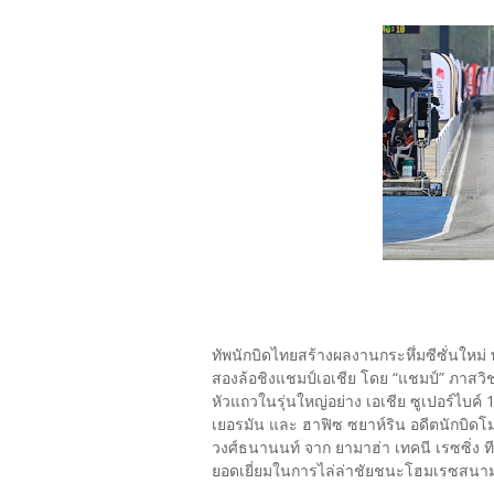
ทัพนักบิดไทยสร้างผลงานกระหึ่มซีซั่นใหม่
สองล้อชิงแชมป์เอเชีย โดย “แชมป์” ภาสวิชญ
หัวแถวในรุ่นใหญ่อย่าง เอเชีย ซูเปอร์ไบค์ 1
เยอรมัน และ ฮาฟิซ ซยาห์ริน อดีตนักบิดโม
วงศ์ธนานนท์ จาก ยามาฮ่า เทคนี เรซซิ่ง ทีม
ยอดเยี่ยมในการไล่ล่าชัยชนะโฮมเรซสนามแรก 