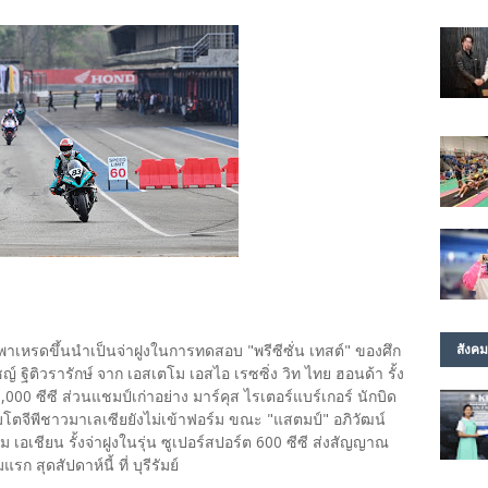
 พาเหรดขึ้นนำเป็นจ่าฝูงในการทดสอบ "พรีซีซั่น เทสต์" ของศึก
สังคม
์ ฐิติวรารักษ์ จาก เอสเตโม เอสไอ เรซซิ่ง วิท ไทย ฮอนด้า รั้ง
,000 ซีซี ส่วนแชมป์เก่าอย่าง มาร์คุส ไรเตอร์แบร์เกอร์ นักบิด
โตจีพีชาวมาเลเซียยังไม่เข้าฟอร์ม ขณะ "แสตมป์" อภิวัฒน์
 เอเชียน รั้งจ่าฝูงในรุ่น ซูเปอร์สปอร์ต 600 ซีซี ส่งสัญญาณ
สุดสัปดาห์นี้ ที่ บุรีรัมย์