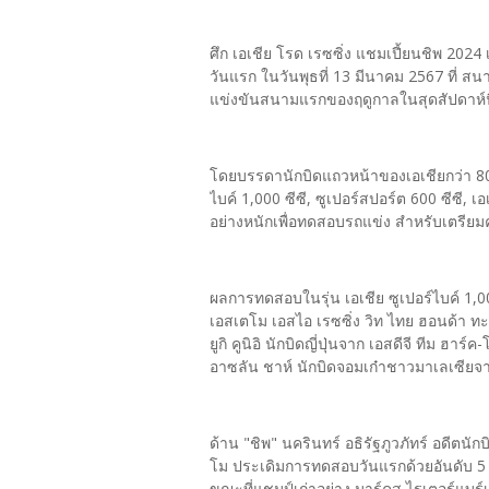
ศึก เอเชีย โรด เรซซิ่ง แชมเปี้ยนชิพ 2024
วันแรก ในวันพุธที่ 13 มีนาคม 2567 ที่ สนาม
แข่งขันสนามแรกของฤดูกาลในสุดสัปดาห์น
โดยบรรดานักบิดแถวหน้าของเอเชียกว่า 80 
ไบค์ 1,000 ซีซี, ซูเปอร์สปอร์ต 600 ซีซี, 
อย่างหนักเพื่อทดสอบรถแข่ง สำหรับเตร
ผลการทดสอบในรุ่น เอเชีย ซูเปอร์ไบค์ 1,00
เอสเตโม เอสไอ เรซซิ่ง วิท ไทย ฮอนด้า ทะย
ยูกิ คูนิอิ นักบิดญี่ปุ่นจาก เอสดีจี ทีม ฮา
อาซลัน ชาห์ นักบิดจอมเก๋าชาวมาเลเซียจาก ท
ด้าน "ชิพ" นครินทร์ อธิรัฐภูวภัทร์ อดีตน
โม ประเดิมการทดสอบวันแรกด้วยอันดับ 5 เว
ขณะที่แชมป์เก่าอย่าง มาร์คุส ไรเตอร์แบร์เก