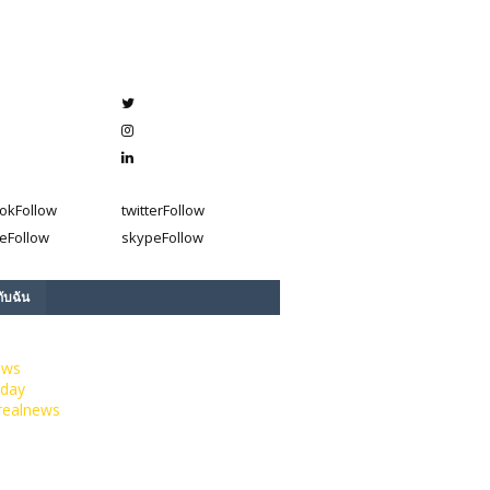
ok
Follow
twitter
Follow
e
Follow
skype
Follow
กับฉัน
ews
day
realnews