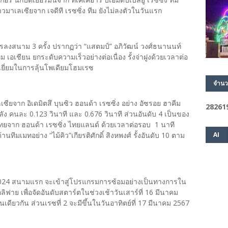
มาเลเซียจาก เจดีที เรซซิ่ง ทีม ยังไม่ลงตัวในวันแรก
การลงสนาม 3 ครั้ง ปรากฏว่า “แสตมป์” อภิวัฒน์ วงศ์ธนานนท์
 เอเชียน ยกระดับความเร็วอย่างต่อเนื่อง รั้งจ่าฝูงด้วยเวลาต่อ
เยี่ยมในการลุ้นโพเดียมโฮมเรซ
จำนว
ซียจาก อิเดมิตสึ บุนซิว ฮอนด้า เรซซิ่ง อย่าง อัซรอย ฮาคีม
2
8
2
6
1
ลัง คนละ 0.123 วินาที และ 0.676 วินาที ส่วนอันดับ 4 เป็นของ
วไทยจาก ฮอนด้า เรซซิ่ง ไทยแลนด์ ด้วยเวลาต่อรอบ 1 นาที
AI
านทีมเมทอย่าง “ไม้คิว”เกียรติศักดิ์ สิงหพงศ์ รั้งอันดับ 10 ตาม
พ 2024 สนามแรก จะเข้าสู่โปรแกรมการซ้อมอย่างเป็นทางการใน
วอลิฟาย เพื่อจัดอันดับสตาร์ตในช่วงเช้าวันเสาร์ที่ 16 มีนาคม
ยวกัน ส่วนเรซที่ 2 จะมีขึ้นในวันอาทิตย์ที่ 17 มีนาคม 2567