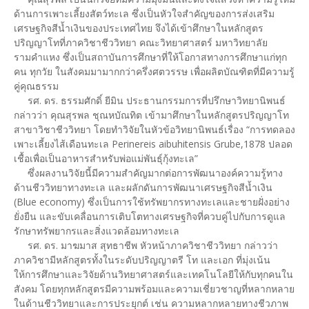
ด้านการเพาะเลี้ยงสัตว์ทะเล ซึ่งเป็นหัวใจสำคัญของการส่งเสริม
เศรษฐกิจสีน้ำเงินของประเทศไทย จึงได้เข้าศึกษาในหลักสูตร
ปริญญาโทที่ภาควิชาชีววิทยา คณะวิทยาศาสตร์ มหาวิทยาลัย
รามคำแหง ซึ่งเป็นสถาบันการศึกษาที่ให้โอกาสทางการศึกษาแก่ทุก
คน ทุกวัย ในสังคมมามากกว่าครึ่งศตวรรษ เพื่อผลิตบัณฑิตที่มีความรู้
คู่คุณธรรม
รศ. ดร. ธรรมศักดิ์ ยีมิน ประธานกรรมการที่ปรึกษาวิทยานิพนธ์
กล่าวว่า คุณสุรพล ชุณหบัณทิต เข้ามาศึกษาในหลักสูตรปริญญาโท
สาขาวิชาชีววิทยา โดยทำวิจัยในหัวข้อวิทยานิพนธ์เรื่อง “การทดลอง
เพาะเลี้ยงไส้เดือนทะเล Perinereis aibuhitensis Grube,1878 ปลอด
เชื้อเพื่อเป็นอาหารสำหรับพ่อแม่พันธุ์กุ้งทะเล”
ซึ่งผลงานวิจัยนี้มีความสำคัญมากต่อการพัฒนาองค์ความรู้ทาง
ด้านชีววิทยาทางทะเล และผลักดันการพัฒนาเศรษฐกิจสีน้ำเงิน
(Blue economy) ซึ่งเป็นการใช้ทรัพยากรทางทะเลและชายฝั่งอย่าง
ยั่งยืน และขับเคลื่อนการเติบโตทางเศรษฐกิจที่ควบคู่ไปกับการดูแล
รักษาทรัพยากรและสิ่งแวดล้อมทางทะเล
รศ. ดร. มาฆมาส สุทธาชีพ หัวหน้าภาควิชาชีววิทยา กล่าวว่า
ภาควิชามีหลักสูตรทั้งในระดับปริญญาตรี โท และเอก ที่มุ่งเน้น
ให้การศึกษาและวิจัยด้านวิทยาศาสตร์และเทคโนโลยีให้กับทุกคนใน
สังคม โดยทุกหลักสูตรมีความพร้อมและความเชี่ยวชาญที่หลากหลาย
ในด้านชีววิทยาและการประยุกต์ เช่น ความหลากหลายทางชีวภาพ