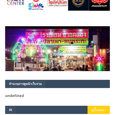
จำนวนการดูหน้าเว็บรวม
u
n
d
e
f
n
e
d
AI
ดูทั้งหมด