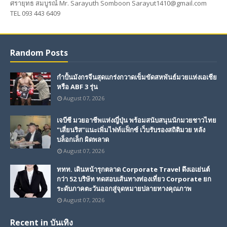
ศรายุทธ สมบูรณ์ Mr. Sarayuth Somboon Sarayut1410@gmail.com
TEL 093 443 6409
Random Posts
กำปั้นมังกรจีนสุดแกร่งกวาดเข็มขัดสหพันธ์มวยแห่งเอเชีย
หรือ ABF 3 รุ่น
August 07, 2026
เจบีซี มวยอาชีพแห่งญี่ปุ่น พร้อมสนับสนุนนักมวยชาวไทย
"เสี่ยนริส"แนะเพิ่มไฟท์แฟ็กซ์ เว็บรับรองสถิติมวย หลัง
บล็อกเล็ก ผิดพลาด
August 07, 2026
ททท. เดินหน้ารุกตลาด Corporate Travel ดึงเอเย่นต์
กว่า 52 บริษัท ทดสอบเส้นทางท่องเที่ยว Corporate ยก
ระดับภาคตะวันออกสู่จุดหมายปลายทางคุณภาพ
August 07, 2026
Recent in บันเทิง