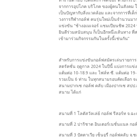
จากการอุปโภค บริโภค ของผู้คนในสังคม ให้
เป็นปัญหากับสิ่งแวดล้อม และจากการที่เด็ก
วงการกีฬากอล์ฟ คนรุ่นใหม่เป็นจำนวนมาก
แข่งขัน “ช้างอเมเจอร์ แชมเปียนชิพ 2024 พ
ยินดีร่วมสนับสนุน ก็เป็นอีกหนึ่งเส้นทาง ท
เข้ามาร่วมกิจกรรมกันในครั้งนี้เช่นกัน”
สำหรับการแข่งขันกอล์ฟสมัครเล่นรายการ 
สตรัคชั่น ฤดูกาล 2024 ในปีนี้ แบ่งการแข่งข
แต้มต่อ 10-18.9 และ ไฟล์ท ซี. แต้มต่อ 1
รวมเป็น 6 ท่าน ในทุกสนามรอบคัดเลือก จะไ
สนามปากเซ กอล์ฟ คลับ เมืองปากเซ สปป.ล
สนาม ได้แก่
สนามที่ 1 โลตัสวัลเล่ย์ กอล์ฟ รีสอร์ท จ.ฉะ
สนามที่ 2 ปาริชาต อินเตอร์เนชั่นแนล กอล์ฟ
สนามที่ 3 ปัตตาเวีย เซ็นจูรี่ กอล์ฟคลับ จ.