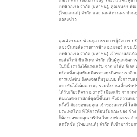
เบฟเวอเรจ จำกัด (มหาชน), คุณธนธร พัฒ
(ไทยแลนด์) จำกัด และ คุณฉัตรนคร ช้วนกุล
แถลงข่าว
คุณฉัตรนคร ช้วนกุล กรรมการผู้จัดการ บริ
แข่งขันกอล์ฟรายการช้าง อเมเจอร์ แชมเปีย
เบฟเวอเรจ จำกัด (มหาชน) เจ้าของผลิตภัณฑ์ 
กอล์ฟไทม์ ซินดิเคท จำกัด เป็นผู้ดูแลจัด
ในปีนี้ เรายังได้แรงเสริม จาก บริษัท อีเอ
พร้อมทั้งกลุ่มพันธมิตรทางธุรกิจของเราอีก
การแข่งขัน ยังคงจัดเต็มรูปแบบ ทั้งการปล
แข่งขันได้เต็มความจุ รวมทั้งงานเลี้ยงรั
ได้รับเกียรติจาก อ.ธาตรี เมืองแก้ว จา
พิฆเณศเซรามิกส์ชุดนี้ขึ้นมา ซึ่งมีความ
ครั้งนี้ ต้องขอขอบคุณ เจ้าของสถานที่ โล
ประเทศไทย ที่ให้การต้อนรับคณะของ ช้าง 
ก็ต้องขอขอบคุณ บริษัท ไทยเบฟเวอเรจ จำ
สตรัคชั่น (ไทยแลนด์) จำกัด ที่เข้ามาร่วม