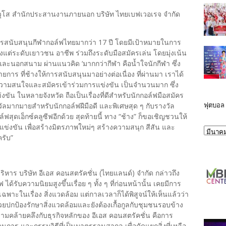
าวุโส สำนักประสานงานภายนอก บริษัท ไทยเบฟเวอเรจ จำกัด
การสนับสนุนกีฬากอล์ฟไทยมากว่า 17 ปี โดยมีเป้าหมายในการ
งแต่ระดับเยาวชน อาชีพ ร่วมถึงระดับมือสมัครเล่น โดยมุ่งเน้น
ละนอกสนาม ผ่านแนวคิด ‘มากกว่ากีฬา คือน้ำใจนักกีฬา ซึ่ง
ายการ ที่ช้างให้การสนับสนุนมาอย่างต่อเนื่อง ที่ผ่านมา เราได้
้ความสนใจและสมัครเข้าร่วมการแข่งขัน เป็นจำนวนมาก ซึ่ง
งขัน ในหลายจังหวัด ถือเป็นเรื่องที่ดีสำหรับนักกอล์ฟมือสมัคร
ฟุตบอล
งวัลมากมายสำหรับนักกอล์ฟฝีมือดี และพิเศษสุด ๆ กับรางวัล
สุดเอ็กซ์คลูซีฟอีกด้วย สุดท้ายนี้ ทาง “ช้าง” ก็ขอเชิญชวนให้
ข่งขัน เพื่อสร้างมิตรภาพใหม่ๆ สร้างความสนุก สีสัน และ
ครับ”
ร บริษัท อีเอส คอนสตรัคชั่น (ไทยแลนด์) จำกัด กล่าวถึง
ได้รับความนิยมสูงขึ้นเรื่อย ๆ ทั้ง ๆ ที่ก่อนหน้านั้น เคยมีการ
าะในเรื่อง สิ่งแวดล้อม แต่กาลเวลาก็ได้พิสูจน์ให้เห็นแล้วว่า
องช่วยปกป้องรักษาสิ่งแวดล้อมและยังต้องเกื้อกูลกับชุมชนรอบข้าง
ีความคล้ายคลึงกับธุรกิจหลักของ อีเอส คอนสตรัคชั่น คือการ
ร และกรรมวิธีที่เป็นมาตรฐานสากล เพื่อคัดแยกสิ่งที่เหลือ