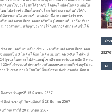
กลับมาใช้ประโยชน์ได้อีกครั้ง โดยจะไม่มีสิ่งใดหลงเหลือให้
ไทย ไปสร้างชื่อเสียงในระดับโลก ก็สร้างความตื่นตัวให้กับ
ให้ความสนใจ อยากเข้ามาสัมผัส ซึ่ง กระผมหวังว่า การ
รีเซนเต็ดบาย อีเอส คอนสตรัคชั่น (ไทยแลนด์) จำกัด” ที่เรา
ี่สามารถสานฝัน หรือจุดประกายให้กับนักกอล์ฟทุกระดับชั้นได้
จำนว
ช้าง อเมเจอร์ แชมเปียนชิพ 2024 พรีเซนเต็ดบาย อีเอส คอน
2
8
2
7
0
ันออกเป็น 3 ไฟล์ท ได้แก่ ไฟล์ท เอ. แต้มต่อ 0-9.9, ไฟล์ท บี.
9-24 ผู้ชนะในแต่ละไฟล์ทและผู้โชคดีจากการจับฉลากอีก 3 ท่าน
ด้สิทธิ์เข้าร่วมทริปท่องเที่ยวพร้อมออกรอบแบบเอ็กซ์คลูซีฟ ณ
AI
าว ในช่วงปลายปี โดยในปีนี้จะมีการแข่งขันรอบคัดเลือก 8
เชิงเทรา วันศุกร์ที่ 15 มีนาคม 2567
 ลิงค์ จ.ชลบุรี วันพฤหัสบดีที่ 28 มีนาคม 2567
ชลบุรี วันเสาร์ที่ 20 เมษายน 2567