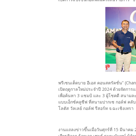
พรีเซนเต็ดบาย อีเอส คอนสตรัคชั่น” (Ch
เปิดฤดูกาลใหม่ประจำปี 2024 ด้วยจัดการ
เพื่อค้นหา 3 แชมป์ และ 3 ผู้โชคดี สนามล
แบบเอ็กซ์คลูซีฟ ที่สนามปากเซ กอล์ฟ คล
โลตัส วัลเลย์ กอล์ฟ รีสอร์ท จ.ฉะเชิงเทรา
งานแถลงข่าวขึ้นเมื่อวันศุกร์ที่ 15 มีนาคม 
เกียรติจาก ร้อยเอก เชษฐ์ รมยะนันทน์ ผ