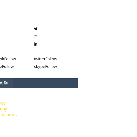
ok
Follow
twitter
Follow
e
Follow
skype
Follow
กับฉัน
ews
day
realnews