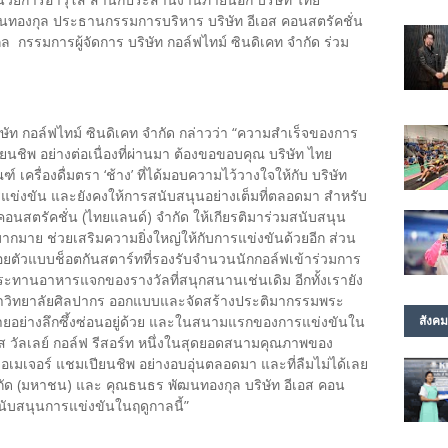
นทองกุล ประธานกรรมการบริหาร บริษัท อีเอส คอนสตรัคชั่น
 กรรมการผู้จัดการ บริษัท กอล์ฟไทม์ ซินดิเคท จำกัด ร่วม
ษัท กอล์ฟไทม์ ซินดิเคท จำกัด กล่าวว่า “ความสำเร็จของการ
นชิพ อย่างต่อเนื่องที่ผ่านมา ต้องขอขอบคุณ บริษัท ไทย
เครื่องดื่มตรา ‘ช้าง’ ที่ได้มอบความไว้วางใจให้กับ บริษัท
การแข่งขัน และยังคงให้การสนับสนุนอย่างเต็มที่ตลอดมา สำหรับ
ส คอนสตรัคชั่น (ไทยแลนด์) จำกัด ให้เกียรติมาร่วมสนับสนุน
มากมาย ช่วยเสริมความยิ่งใหญ่ให้กับการแข่งขันด้วยอีก ส่วน
่อยตัวแบบช็อตกันสตาร์ทที่รองรับจำนวนนักกอล์ฟเข้าร่วมการ
บประทานอาหารแจกของรางวัลที่สนุกสนานเช่นเดิม อีกทั้งเรายัง
ก มหาวิทยาลัยศิลปากร ออกแบบและจัดสร้างประติมากรรมพระ
หมายอย่างลึกซึ้งซ่อนอยู่ด้วย และในสนามแรกของการแข่งขันใน
สังคม
ตัส วัลเลย์ กอล์ฟ รีสอร์ท หนึ่งในสุดยอดสนามคุณภาพของ
อเมเจอร์ แชมเปียนชิพ อย่างอบอุ่นตลอดมา และที่ลืมไม่ได้เลย
กัด (มหาชน) และ คุณธนธร พัฒนทองกุล บริษัท อีเอส คอน
สนับสนุนการแข่งขันในฤดูกาลนี้”