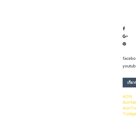
facebo
youtub
เกี่ยว
AON
AonN
AonTo
Today