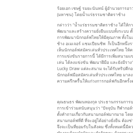
ร้อยเอก เชษฐ์ รมยะนันทน์ ผู้อำนวยการอ
(มหาชน) โดยน้ำแร่ธรรมชาติตราช้าง
กล่าวว่า “น้ำแร่ธรรมชาติตราช้าง ได้ให้
พัฒนาและสร้างความยั่งยืนแบบทั้งระบบ ตั้
การพัฒนานักกอล์ฟไทยให้มีคุณภาพ ทั้งในแ
ช้าง อเมเจอร์ แชมเปียนชิพ ก็เป็นอีกหนึ่งร
เห็นนักกอล์ฟสมัครเล่นทั่วประเทศไทย ให
การแข่งขันรายการนี้ ได้มีการเพิ่มสนามแข่
เล่น ได้ลงแข่งขัน พัฒนาฝีมือ และยังมีรา
Lucky Draw แต่ละสนาม จะได้รับทริปตีกอล์ฟ
นักกอล์ฟมือสมัครเล่นทั่วประเทศไทย มาลงแ
ความครึกครื้นให้แก่วงการกอล์ฟกันอีกครั้ง
คุณธนธร พัฒนทองกุล ประธานกรรมการบริหา
การเข้าร่วมสนับสนุนว่า “ปัจจุบัน กีฬากอล์ฟ 
ตั้งคำถามเกี่ยวกับสนามกอล์ฟมากมาย โดยเฉพ
สนามกอล์ฟที่ดี ที่จะอยู่ได้อย่างยั่งยืน ต้
จึงจะเป็นที่ยอมรับในสังคม ซึ่งทั้งหมดนี้ม
ทำงานด้านบำบัดและกำจัดขยะ ด้วยกระบวนกา