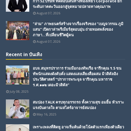
กว่า 52 บริษัท ทดสอบเส้นทางท่องเที่ยว Corporate ยก
ระดับภาคตะวันออกสู่จุดหมายปลายทางคุณภาพ
August 07, 2026
"ล่าม" ภาพยนตร์สร้างจากเรื่องจริงของ "เบญจวรรณ ภูมิ
แสน" เปิดกาล่าพรีเมียร์สุดอบอุ่น ถ่ายทอดพลังของ
ภาษา...ที่เปลี่ยนชีวิตผู้คน
August 07, 2026
Recent in บันเทิง
อบจ.สมุทรปราการ ร่วมมือกองทัพเรือ จารึกคุณ ร.5 ขน
ทัพนักแสดงดังคับคั่ง แสดงแสงเสียงสื่อผสม มิวสิคัลอิง
ประวัติศาสตร์ “ปราการพระจุล จารึกคุณ มหาราช
ร.ศ.๑๑๒ เดอะมิวสิคัล”
July 08, 2025
สมปอง TALK ครบทุกอรรถรถ ทั้งความสุข อมยิ้ม หัวเราะ
แรงบันดาลใจ ตามสไตร์อาจารย์สมปอง
May 16, 2025
เพราะเพลงที่ติดหู อาจเริ่มต้นด้วยโน้ตตัวแรกเพียงตัวเดียว