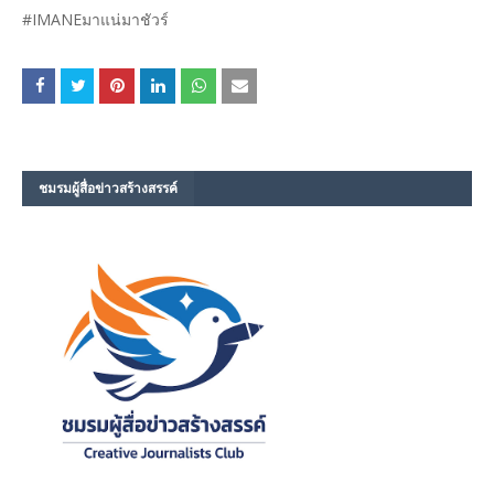
#IMANEมาแน่​มาชัวร์
ชมรม​ผู้สื่อข่าวสร้างสรรค์​