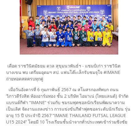
เดือด ราชวินิตมัธยม ดวล สุขุมนวพันธ์ฯ - แชมป์เก่า ราชวินิต
บางเขน พบ เตรียมอุดมฯ สป. แฟนโต๊ะเล็กรับชมจุใจ #IMANE
ถ่ายทอดสดครบทุกคู่
เมื่อวันอังคารที่ 6 กุมภาพันธ์ 2567 ณ สโมสรกองทัพบก ถนน
วิภาวดีรังสิต ห้องอาร์มทอง ชั้น 2 บริษัท ไอมาเน่ (ไทยแลนด์) จำกัด
แบรนด์กีฬา “IMANE” ร่วมกับ ชมรมฟุตซอลนักเรียนพัฒนาความ
เป็นเลิศ จัดงานแถลงข่าว การแข่งขันกีฬาฟุตซอลระดับนักเรียน รุ่น
อายุ 15 ปี ประจำปี 2567 “IMANE THAILAND FUTSAL LEAGUE
U15 2024” โดยมี 10 โรงเรียนชั้นนำจากทั่วประเทศเข้าร่วมชิงชัย