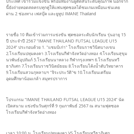
ประเทศ เข้าร่วมแข่งขัน พร้อมทีมงานผู้ตัดสินระดับคุณภาพ นอกจาก
นี้ยังถ่ายทอดสดครบทุกคู่ให้แฟนฟุตซอลได้ชมเกมเหมือนเช่นเคย
ผ่าน 2 ช่องทาง เฟสบุ๊ค และยูทูป IMANE Thailand
รายชื่อ 10 ทีมเข้าร่วมการแข่งขัน ฟุตซอลระดับนักเรียน รุ่นอายุ 15
ปี ประจำปี 2567 “IMANE THAILAND FUTSAL LEAGUE U15
2024“ ประกอบด้วย 1. "แชมป์เก่า" โรงเรียนราชวินิตบางเขน
2.โรงเรียนปทุมคงคา 3.โรงเรียนกีฬาจังหวัดอ่างทอง 4.โรงเรียนสุขุม
นวพันธ์อุปถัมภ์ 5.โรงเรียนนาหลวง กีฬากรุงเทพฯ 6.โรงเรียนทวี
ธาภิเศก 7.โรงเรียนราชวินิตมัธยม 8.โรงเรียนโค้งน้ำตับวิทยาคาร
9.โรงเรียนสวนกุหลาบฯ "จิระประวัติ"ฃ 10.โรงเรียนเตรียม
อุดมศึกษาน้อมเกล้า สมุทรปราการ
โปรแกรม “IMANE THAILAND FUTSAL LEAGUE U15 2024” นัด
เปิดสนาม แข่งขันวันศุกร์ที่ 9 กุมภาพันธ์ 2567 ณ สนามฟุตซอล
โรงเรียนกีฬาจังหวัดอ่างทอง
เวลา 10:00 น. โรงเรียนปทุมคงคา VS โรงเรียนทวีธาภิเศก