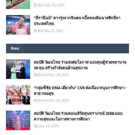
มิถุนายน 15, 2567
”พีรานีนน์“​ ดาวรุ่งจากจินตนาเบิ้ลทองยิมนาสติกลีลา
ประเทศไทย
สิงหาคม 22, 2567
สังคม
สมบัติ วัฒนไทย ร่วมส่งต่อโอกาส มอบทุนผู้ช่วยพยาบาล
30 ทุน สร้างกำลังคนด้านสุขภาพ
December 18, 2025
“กลุ่มพี่ชัย DNA เดียวกัน” CSR ต่อเนื่อง หนุนการศึกษา–
สาธารณสุข
November 22, 2025
สมบัติ วัฒนไทย ร่วมคอนเสิร์ตสุนทราภรณ์ 2568 มอบ
ความสุขและโอกาสทางการศึกษา
June 16, 2025