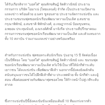
ได้รับเกียรติจาก ”บอสไต๋“ คุณทักขศิษฏ์ จิตติวาณิชย์ ประธาน
กรรมการ บริษัท ไอมาเน่ (ไทยแลนด์) จำกัด เป็นประธานเปิดงาน
แถลงข่าว พร้อมด้วย อ.นคร ชูสอนสาย ประธานจัดการแข่งขัน และ
ประธานชมรมฟุตซอลนักเรียนพัฒนาความเป็นเลิศ อ.สมชาย
กรุณาพิทักษ์, อ.สมชาติ พิทักษ์วงศ์, อ.เจษฎากรณ์ ป้อมขุนพรม,
อ.พยอม ประทุมนันท์, อ.ณรงค์ศักดิ์ มาจังรีด ประธานที่ปรึกษาคณะ
กรรมการชมรมฟุตซอลนักเรียนพัฒนาความเป็นเลิศ และตัวแทนจาก
ทั้ง 10 สถาบัน ร่วมงานแถลงข่าวอย่างพร้อมเพรียง
สำหรับการแข่งขัน ฟุตซอลระดับนักเรียน รุ่นอายุ 15 ปี จัดต่อเนื่อง
เป็นปีที่สอง โดย ”บอสไต๋“ คุณทักขศิษฏ์ จิตติวาณิชย์ และ ชมรมฟุต
ซอลนักเรียนพัฒนาความเป็นเลิศ หวังใช้เป็นเวทีให้นักกีฬาระดับ
เยาวชน ได้ลงแข่งขัน เพื่อพัฒนาฝีเท้า นอกจากนี้ยังคงยังผลักดัน
สนับสนุนเยาวชนได้ไปฝึกฝีเท้าที่ต่าง ประเทศด้วย ทั้ง นักกีฬา และผู้
สอน เพื่อต่อยอดช่วยกันพัฒนาฟุตซอลไทย ให้ก้าวหน้าไปสู่เวทีระดับ
สากล
ซึ่งการแข่งขันปีนี้ยังคงเข้มข้นเหมือนเดิมมี 10 ทีมแกร่งจากทั่ว