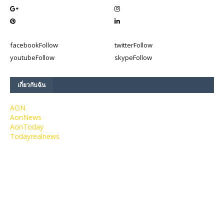
facebook
Follow
twitter
Follow
youtube
Follow
skype
Follow
เกี่ยวกับฉัน
AON
AonNews
AonToday
Todayrealnews